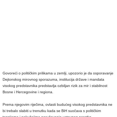
Govoreći o političkim prilikama u zemlji, upozorio je da osporavanje
Dejtonskog mirovnog sporazuma, institucija države i mandata
visokog predstavnika predstavlja ozbiljan rizik za mir i stabilnost
Bosne i Hercegovine i regiona.
Prema njegovim riječima, ovlasti budućeg visokog predstavnika ne
bi trebalo slabiti u trenutku kada se BiH suočava s političkim
tenzijama i pokušajima narušavanja ustavnog poretka.