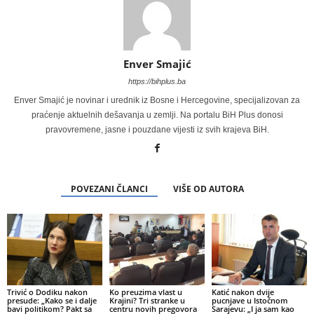
Enver Smajić
https://bihplus.ba
Enver Smajić je novinar i urednik iz Bosne i Hercegovine, specijalizovan za
praćenje aktuelnih dešavanja u zemlji. Na portalu BiH Plus donosi
pravovremene, jasne i pouzdane vijesti iz svih krajeva BiH.
POVEZANI ČLANCI
VIŠE OD AUTORA
Trivić o Dodiku nakon
Ko preuzima vlast u
Katić nakon dvije
presude: „Kako se i dalje
Krajini? Tri stranke u
pucnjave u Istočnom
bavi politikom? Pakt sa
centru novih pregovora
Sarajevu: „I ja sam kao