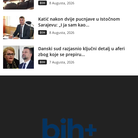
BIH
8 Augusta, 2026
Katić nakon dvije pucnjave u Istočnom
Sarajevu: „I ja sam kao...
BIH
8 Augusta, 2026
Danski sud razjasnio ključni detalj u aferi
zbog koje se prepiru...
BIH
7 Augusta, 2026