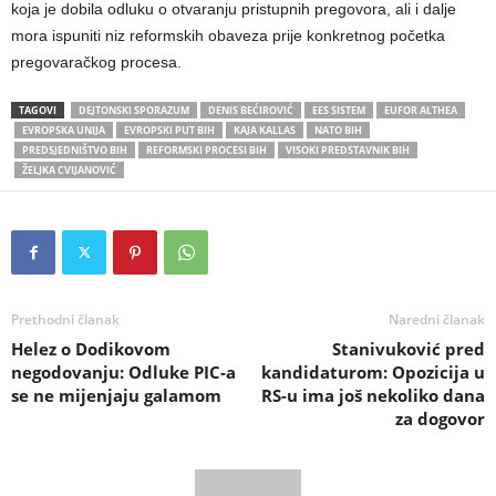
koja je dobila odluku o otvaranju pristupnih pregovora, ali i dalje
mora ispuniti niz reformskih obaveza prije konkretnog početka
pregovaračkog procesa.
TAGOVI
DEJTONSKI SPORAZUM
DENIS BEĆIROVIĆ
EES SISTEM
EUFOR ALTHEA
EVROPSKA UNIJA
EVROPSKI PUT BIH
KAJA KALLAS
NATO BIH
PREDSJEDNIŠTVO BIH
REFORMSKI PROCESI BIH
VISOKI PREDSTAVNIK BIH
ŽELJKA CVIJANOVIĆ
Prethodni članak
Naredni članak
Helez o Dodikovom
Stanivuković pred
negodovanju: Odluke PIC-a
kandidaturom: Opozicija u
se ne mijenjaju galamom
RS-u ima još nekoliko dana
za dogovor