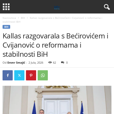
Naslovnica
BIH
Kallas razgovarala s Bećirovićem i Cvijanović o reformama i
stabilnosti BiH
BIH
Kallas razgovarala s Bećirovićem i
Cvijanović o reformama i
stabilnosti BiH
Od
Enver Smajić
-
2 Jula, 2026
62
0