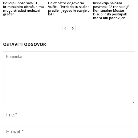
Policija upozorava: U
Helez oštro odgovorio
Inspekcija naložila
kriminalnim obračunima
Vučiću: Tvrdi da su službe
povratak 22 radnika JP
mogu stradati nedužni
pratile njegovo kretanje u
Komunalno Mostar:
građani
BiH
Disciplinski postupak
mora biti ponovljen
OSTAVITI ODGOVOR