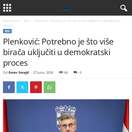
Naslovnica
BIH
Plenković: Potrebno je što više birača uključiti u demokratski
proces
BIH
Plenković: Potrebno je što više
birača uključiti u demokratski
proces
Od
Enver Smajić
-
27 Juna, 2026
66
0