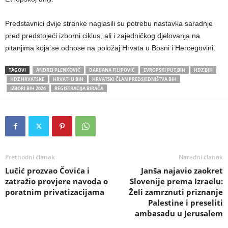
Predstavnici dvije stranke naglasili su potrebu nastavka saradnje
pred predstojeći izborni ciklus, ali i zajedničkog djelovanja na
pitanjima koja se odnose na položaj Hrvata u Bosni i Hercegovini.
TAGOVI
ANDREJ PLENKOVIĆ
DARIJANA FILIPOVIĆ
EVROPSKI PUT BIH
HDZ BIH
HDZ HRVATSKE
HRVATI U BIH
HRVATSKI ČLAN PREDSJEDNIŠTVA BIH
IZBORI BIH 2026
REGISTRACIJA BIRAČA
Prethodni članak
Naredni članak
Lučić prozvao Čovića i
Janša najavio zaokret
zatražio provjere navoda o
Slovenije prema Izraelu:
poratnim privatizacijama
Želi zamrznuti priznanje
Palestine i preseliti
ambasadu u Jerusalem