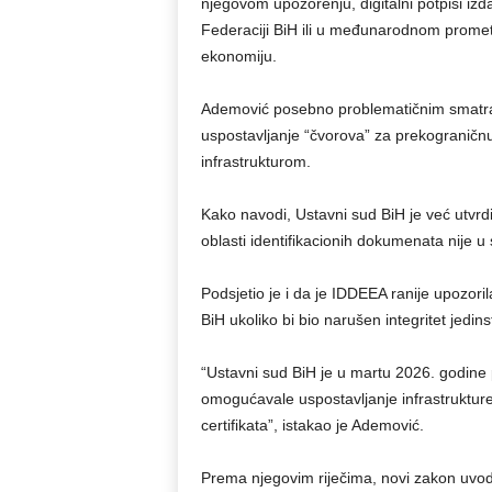
njegovom upozorenju, digitalni potpisi izda
Federaciji BiH ili u međunarodnom prometu,
ekonomiju.
Ademović posebno problematičnim smatra 
uspostavljanje “čvorova” za prekograničnu
infrastrukturom.
Kako navodi, Ustavni sud BiH je već utvr
oblasti identifikacionih dokumenata nije 
Podsjetio je i da je IDDEEA ranije upozo
BiH ukoliko bi bio narušen integritet jedi
“Ustavni sud BiH je u martu 2026. godine 
omogućavale uspostavljanje infrastrukture 
certifikata”, istakao je Ademović.
Prema njegovim riječima, novi zakon uvodi 