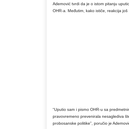
Ademović tvrdi da je o istom pitanju uputi
OHR-a. Međutim, kako ističe, reakcija još ni
“Uputio sam i pismo OHR-u sa predmetnim 
pravovremeno prevenirala nesaglediva št
probosanske politike”, poručio je Ademovi