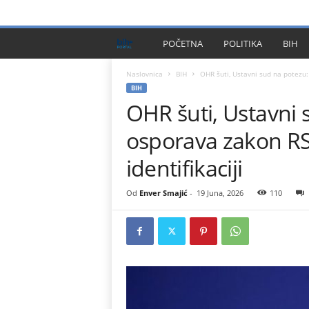
PRIVACY POLICY
IMPRESSUM
O NAMA
KONTA
B
POČETNA
POLITIKA
BIH
I
Naslovnica
BIH
OHR šuti, Ustavni sud na potezu:
BIH
OHR šuti, Ustavni
H
osporava zakon RS
P
identifikaciji
l
Od
Enver Smajić
-
19 Juna, 2026
110
u
s