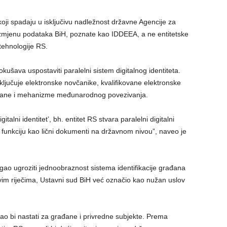
ji spadaju u isključivu nadležnost državne Agencije za
razmjenu podataka BiH, poznate kao IDDEEA, a ne entitetske
tehnologije RS.
ušava uspostaviti paralelni sistem digitalnog identiteta.
ljučuje elektronske novčanike, kvalifikovane elektronske
 organe i mehanizme međunarodnog povezivanja.
lni identitet’, bh. entitet RS stvara paralelni digitalni
nu funkciju kao lični dokumenti na državnom nivou”, naveo je
ao ugroziti jednoobraznost sistema identifikacije građana
vim riječima, Ustavni sud BiH već označio kao nužan uslov
 bi nastati za građane i privredne subjekte. Prema