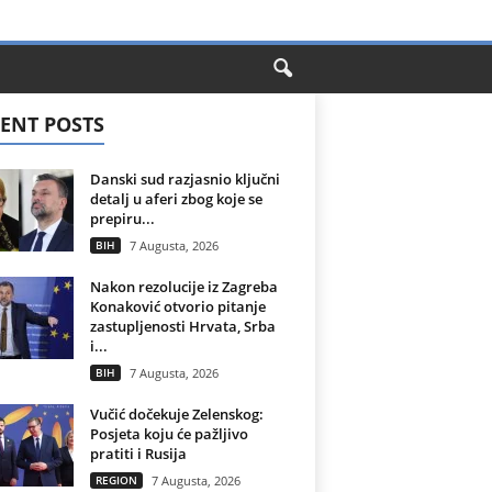
ENT POSTS
Danski sud razjasnio ključni
detalj u aferi zbog koje se
prepiru...
BIH
7 Augusta, 2026
Nakon rezolucije iz Zagreba
Konaković otvorio pitanje
zastupljenosti Hrvata, Srba
i...
BIH
7 Augusta, 2026
Vučić dočekuje Zelenskog:
Posjeta koju će pažljivo
pratiti i Rusija
REGION
7 Augusta, 2026