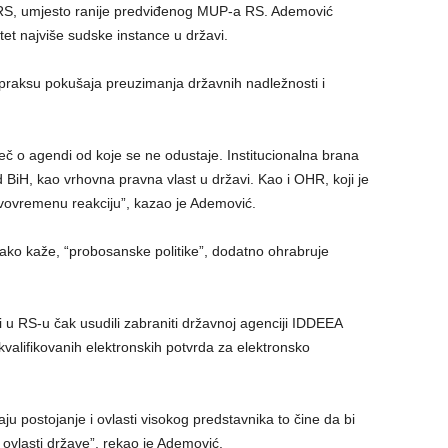
RS, umjesto ranije predviđenog MUP-a RS. Ademović
tet najviše sudske instance u državi.
u praksu pokušaja preuzimanja državnih nadležnosti i
iječ o agendi od koje se ne odustaje. Institucionalna brana
 BiH, kao vrhovna pravna vlast u državi. Kao i OHR, koji je
ovremenu reakciju”, kazao je Ademović.
ako kaže, “probosanske politike”, dodatno ohrabruje
i u RS-u čak usudili zabraniti državnoj agenciji IDDEEA
valifikovanih elektronskih potvrda za elektronsko
aju postojanje i ovlasti visokog predstavnika to čine da bi
ovlasti države”, rekao je Ademović.