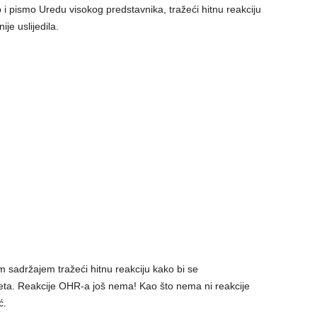
o i pismo Uredu visokog predstavnika, tražeći hitnu reakciju
je uslijedila.
sadržajem tražeći hitnu reakciju kako bi se
eta. Reakcije OHR-a još nema! Kao što nema ni reakcije
ć.