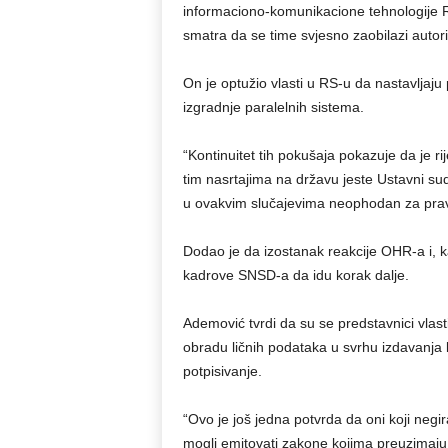
informaciono-komunikacione tehnologije 
smatra da se time svjesno zaobilazi autori
On je optužio vlasti u RS-u da nastavljaj
izgradnje paralelnih sistema.
“Kontinuitet tih pokušaja pokazuje da je r
tim nasrtajima na državu jeste Ustavni sud
u ovakvim slučajevima neophodan za prav
Dodao je da izostanak reakcije OHR-a i, k
kadrove SNSD-a da idu korak dalje.
Ademović tvrdi da su se predstavnici vlast
obradu ličnih podataka u svrhu izdavanja k
potpisivanje.
“Ovo je još jedna potvrda da oni koji negir
mogli emitovati zakone kojima preuzimaju 