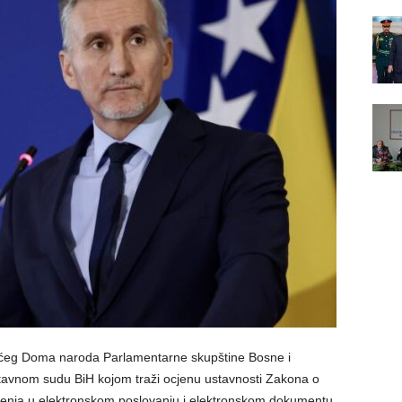
ćeg Doma naroda Parlamentarne skupštine Bosne i
tavnom sudu BiH kojom traži ocjenu ustavnosti Zakona o
jerenja u elektronskom poslovanju i elektronskom dokumentu