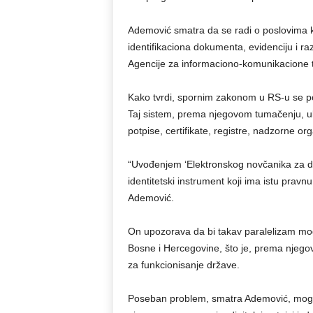
Ademović smatra da se radi o poslovima ko
identifikaciona dokumenta, evidenciju i 
Agencije za informaciono-komunikacione 
Kako tvrdi, spornim zakonom u RS-u se pok
Taj sistem, prema njegovom tumačenju, uk
potpise, certifikate, registre, nadzorne
“Uvođenjem ‘Elektronskog novčanika za digita
identitetski instrument koji ima istu prav
Ademović.
On upozorava da bi takav paralelizam mog
Bosne i Hercegovine, što je, prema njego
za funkcionisanje države.
Poseban problem, smatra Ademović, mogao