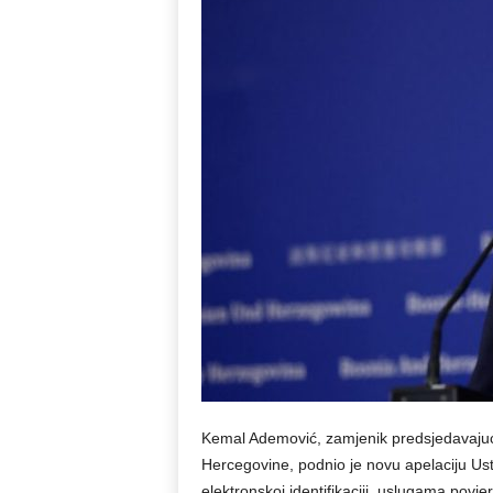
Kemal Ademović, zamjenik predsjedavaju
Hercegovine, podnio je novu apelaciju Us
elektronskoj identifikaciji, uslugama pov