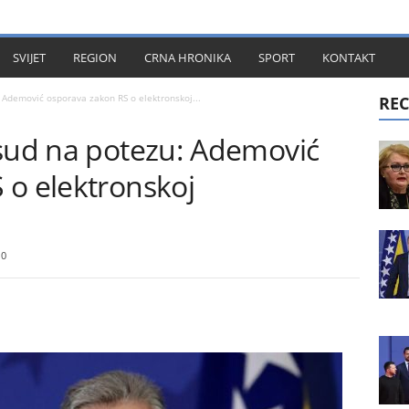
KT
SVIJET
REGION
CRNA HRONIKA
SPORT
KONTAKT
 Ademović osporava zakon RS o elektronskoj...
REC
 sud na potezu: Ademović
 o elektronskoj
0