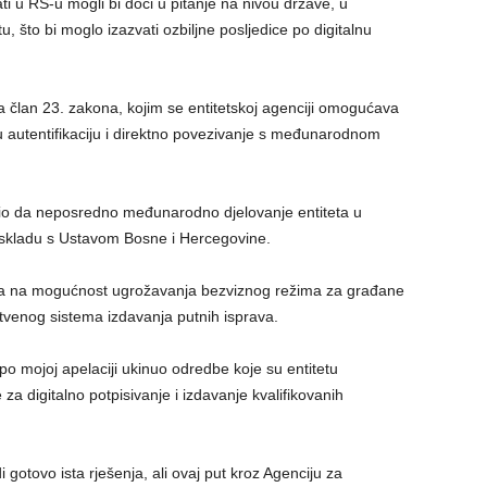
ti u RS-u mogli bi doći u pitanje na nivou države, u
 što bi moglo izazvati ozbiljne posljedice po digitalnu
član 23. zakona, kojim se entitetskoj agenciji omogućava
 autentifikaciju i direktno povezivanje s međunarodnom
dio da neposredno međunarodno djelovanje entiteta u
u skladu s Ustavom Bosne i Hercegovine.
rila na mogućnost ugrožavanja bezviznog režima za građane
nstvenog sistema izdavanja putnih isprava.
po mojoj apelaciji ukinuo odredbe koje su entitetu
za digitalno potpisivanje i izdavanje kvalifikovanih
gotovo ista rješenja, ali ovaj put kroz Agenciju za