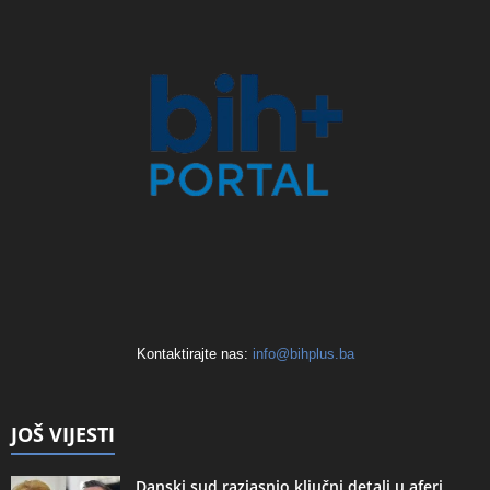
Kontaktirajte nas:
info@bihplus.ba
JOŠ VIJESTI
Danski sud razjasnio ključni detalj u aferi