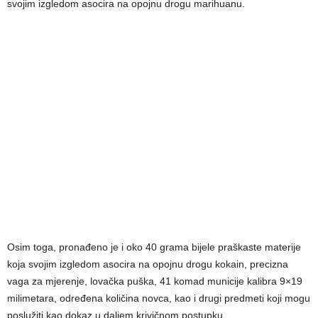
svojim izgledom asocira na opojnu drogu marihuanu.
Osim toga, pronađeno je i oko 40 grama bijele praškaste materije
koja svojim izgledom asocira na opojnu drogu kokain, precizna
vaga za mjerenje, lovačka puška, 41 komad municije kalibra 9×19
milimetara, određena količina novca, kao i drugi predmeti koji mogu
poslužiti kao dokaz u daljem krivičnom postupku.