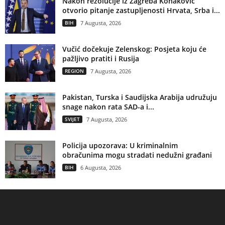
Nakon rezolucije iz Zagreba Konaković
otvorio pitanje zastupljenosti Hrvata, Srba i...
BIH
7 Augusta, 2026
Vučić dočekuje Zelenskog: Posjeta koju će
pažljivo pratiti i Rusija
REGION
7 Augusta, 2026
Pakistan, Turska i Saudijska Arabija udružuju
snage nakon rata SAD-a i...
SVIJET
7 Augusta, 2026
Policija upozorava: U kriminalnim
obračunima mogu stradati nedužni građani
BIH
6 Augusta, 2026