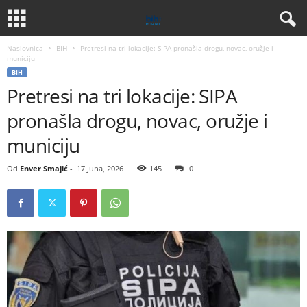
Naslovnica
BIH
Pretresi na tri lokacije: SIPA pronašla drogu, novac, oružje i
municiju
BIH
Pretresi na tri lokacije: SIPA
pronašla drogu, novac, oružje i
municiju
Od
Enver Smajić
-
17 Juna, 2026
145
0