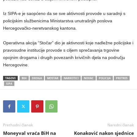
Iz SIPA-e je saopćeno da se sve aktivnosti provode u saradnji s
policijskim službenicima Ministarstva unutrašnjih poslova
Hercegovačko-neretvanskog kantona.
Operativna akcija “Stočar” dio je aktivnosti koje nadležne policijske i
pravosudne institucije provode s ciljem sprečavanja trgovine
opojnim drogama i drugih povezanih krivičnih djela na području
Hercegovine.
TAGOVI
BIH
DROGA
MOSTAR
NARKOTICI
NOVAC
POLICIJA
PRETRES
SIPA
Prethodni članak
Naredni članak
Moneyval vraća BiH na
Konaković nakon sjednice