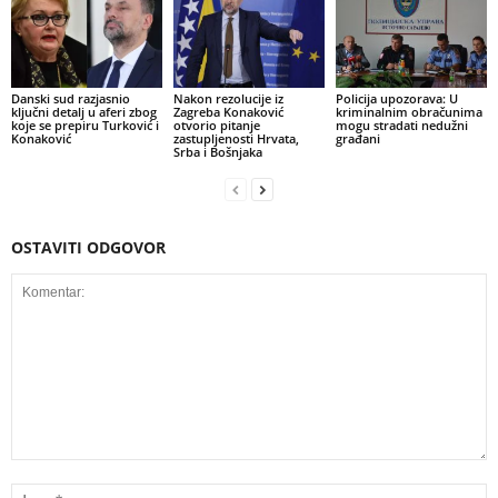
Danski sud razjasnio
Nakon rezolucije iz
Policija upozorava: U
ključni detalj u aferi zbog
Zagreba Konaković
kriminalnim obračunima
koje se prepiru Turković i
otvorio pitanje
mogu stradati nedužni
Konaković
zastupljenosti Hrvata,
građani
Srba i Bošnjaka
OSTAVITI ODGOVOR