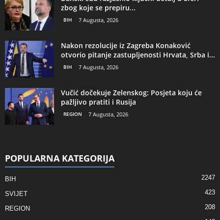
zbog koje se prepiru...
BIH
7 Augusta, 2026
Nakon rezolucije iz Zagreba Konaković
otvorio pitanje zastupljenosti Hrvata, Srba i...
BIH
7 Augusta, 2026
Vučić dočekuje Zelenskog: Posjeta koju će
pažljivo pratiti i Rusija
REGION
7 Augusta, 2026
POPULARNA KATEGORIJA
2247
BIH
423
SVIJET
208
REGION