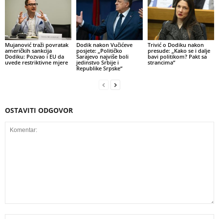
Mujanović traži povratak
Dodik nakon Vučićeve
Trivić o Dodiku nakon
američkih sankcija
posjete: „Političko
presude: „Kako se i dalje
Dodiku: Pozvao i EU da
Sarajevo najviše boli
bavi politikom? Pakt sa
uvede restriktivne mjere
jedinstvo Srbije i
strancima“
Republike Srpske“
OSTAVITI ODGOVOR