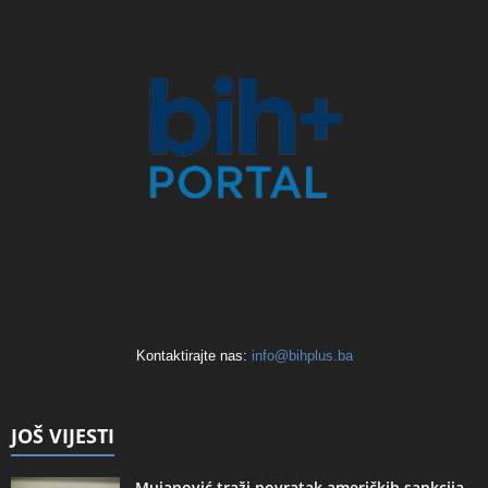
Kontaktirajte nas:
info@bihplus.ba
JOŠ VIJESTI
Mujanović traži povratak američkih sankcija