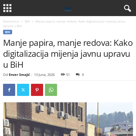
Naslovnica
BIH
Manje papira, manje redova: Kako digitalizacija mijenja javnu
upravu u BiH
BIH
Manje papira, manje redova: Kako
digitalizacija mijenja javnu upravu
u BiH
Od
Enver Smajić
-
13 Juna, 2026
51
0