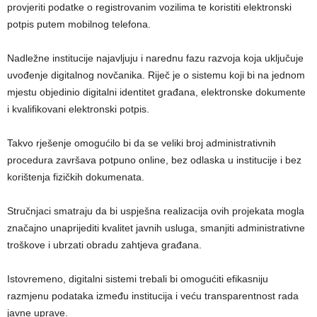
provjeriti podatke o registrovanim vozilima te koristiti elektronski
potpis putem mobilnog telefona.
Nadležne institucije najavljuju i narednu fazu razvoja koja uključuje
uvođenje digitalnog novčanika. Riječ je o sistemu koji bi na jednom
mjestu objedinio digitalni identitet građana, elektronske dokumente
i kvalifikovani elektronski potpis.
Takvo rješenje omogućilo bi da se veliki broj administrativnih
procedura završava potpuno online, bez odlaska u institucije i bez
korištenja fizičkih dokumenata.
Stručnjaci smatraju da bi uspješna realizacija ovih projekata mogla
značajno unaprijediti kvalitet javnih usluga, smanjiti administrativne
troškove i ubrzati obradu zahtjeva građana.
Istovremeno, digitalni sistemi trebali bi omogućiti efikasniju
razmjenu podataka između institucija i veću transparentnost rada
javne uprave.