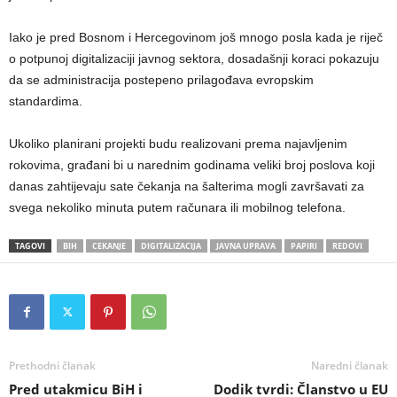
Iako je pred Bosnom i Hercegovinom još mnogo posla kada je riječ
o potpunoj digitalizaciji javnog sektora, dosadašnji koraci pokazuju
da se administracija postepeno prilagođava evropskim
standardima.
Ukoliko planirani projekti budu realizovani prema najavljenim
rokovima, građani bi u narednim godinama veliki broj poslova koji
danas zahtijevaju sate čekanja na šalterima mogli završavati za
svega nekoliko minuta putem računara ili mobilnog telefona.
TAGOVI
BIH
CEKANJE
DIGITALIZACIJA
JAVNA UPRAVA
PAPIRI
REDOVI
Prethodni članak
Naredni članak
Pred utakmicu BiH i
Dodik tvrdi: Članstvo u EU