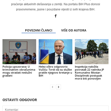
praćenje aktuelnih dešavanja u zemlji. Na portalu BiH Plus donosi
pravovremene, jasne i pouzdane vijesti iz svih krajeva BiH.
POVEZANI ČLANCI
VIŠE OD AUTORA
Policija upozorava: U
Helez oštro odgovorio
Inspekcija naložila
kriminalnim obračunima
Vučiću: Tvrdi da su službe
povratak 22 radnika JP
mogu stradati nedužni
pratile njegovo kretanje u
Komunalno Mostar:
građani
BiH
Disciplinski postupak
mora biti ponovljen
OSTAVITI ODGOVOR