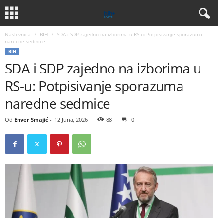
Naslovnica
BIH
SDA i SDP zajedno na izborima u RS-u: Potpisivanje sporazuma
naredne sedmice
BIH
SDA i SDP zajedno na izborima u
RS-u: Potpisivanje sporazuma
naredne sedmice
Od
Enver Smajić
-
12 Juna, 2026
88
0