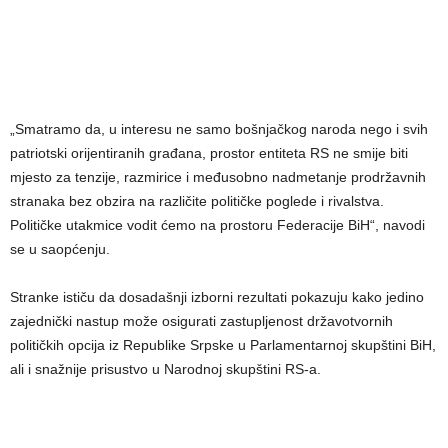
„Smatramo da, u interesu ne samo bošnjačkog naroda nego i svih
patriotski orijentiranih građana, prostor entiteta RS ne smije biti
mjesto za tenzije, razmirice i međusobno nadmetanje prodržavnih
stranaka bez obzira na različite političke poglede i rivalstva.
Političke utakmice vodit ćemo na prostoru Federacije BiH“, navodi
se u saopćenju.
Stranke ističu da dosadašnji izborni rezultati pokazuju kako jedino
zajednički nastup može osigurati zastupljenost državotvornih
političkih opcija iz Republike Srpske u Parlamentarnoj skupštini BiH,
ali i snažnije prisustvo u Narodnoj skupštini RS-a.