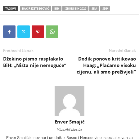
TAGOVI
BAKIR IZETBEGOVIĆ
BIH
IZBORI BIH 2026
SDA
SDP
Prethodni članak
Naredni članak
Džekino pismo rasplakalo
Dodik ponovo kritikovao
BiH: „Ništa nije nemoguće“
Haag: „Plaćamo visoku
cijenu, ali smo preživjeli“
Enver Smajić
https://bihplus.ba
Enver Smajić je novinar i urednik iz Bosne i Hercegovine, specijalizovan za