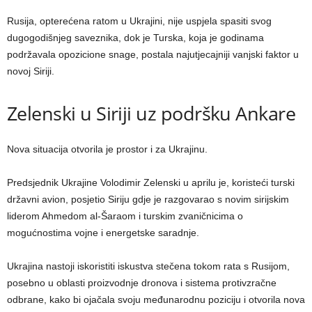
Rusija, opterećena ratom u Ukrajini, nije uspjela spasiti svog
dugogodišnjeg saveznika, dok je Turska, koja je godinama
podržavala opozicione snage, postala najutjecajniji vanjski faktor u
novoj Siriji.
Zelenski u Siriji uz podršku Ankare
Nova situacija otvorila je prostor i za Ukrajinu.
Predsjednik Ukrajine Volodimir Zelenski u aprilu je, koristeći turski
državni avion, posjetio Siriju gdje je razgovarao s novim sirijskim
liderom Ahmedom al-Šaraom i turskim zvaničnicima o
mogućnostima vojne i energetske saradnje.
Ukrajina nastoji iskoristiti iskustva stečena tokom rata s Rusijom,
posebno u oblasti proizvodnje dronova i sistema protivzračne
odbrane, kako bi ojačala svoju međunarodnu poziciju i otvorila nova