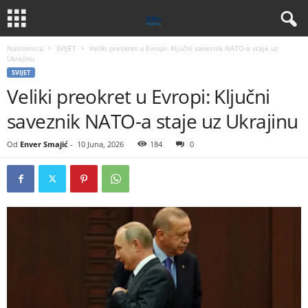
Naslovnica
SVIJET
Veliki preokret u Evropi: Ključni saveznik NATO-a staje uz
Ukrajinu
SVIJET
Veliki preokret u Evropi: Ključni
saveznik NATO-a staje uz Ukrajinu
Od
Enver Smajić
-
10 Juna, 2026
184
0