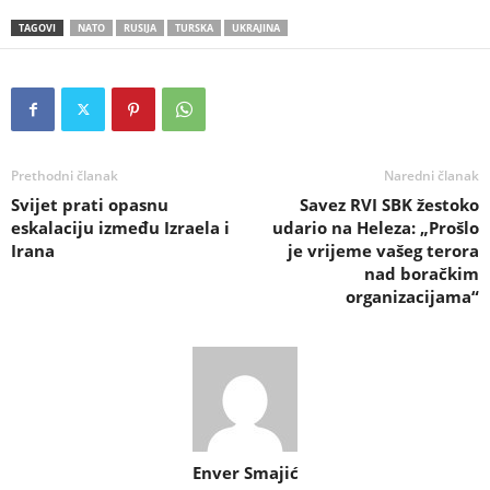
TAGOVI
NATO
RUSIJA
TURSKA
UKRAJINA
Prethodni članak
Naredni članak
Svijet prati opasnu
Savez RVI SBK žestoko
eskalaciju između Izraela i
udario na Heleza: „Prošlo
Irana
je vrijeme vašeg terora
nad boračkim
organizacijama“
Enver Smajić