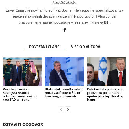
https://bihplus.ba
Enver Smajić je novinar i urednik iz Bosne i Hercegovine, specijalizovan za
praćenje aktuelnih dešavanja u zemlji. Na portalu BiH Plus donosi
pravovremene, jasne i pouzdane vijesti iz svih krajeva BiH.
POVEZANI ČLANCI
VIŠE OD AUTORA
Pakistan, Turska i
Bliski istok između rata i
Katz tvrdi da je uništeno
Saudijska Arabija
mira: Galić otkrio šta bi
gotovo 70 posto Gaze,
udružuju snage nakon
Iran mogao planirati
uputio prijetnje Turskoj i
rata SAD-a i Irana
Iranu
OSTAVITI ODGOVOR