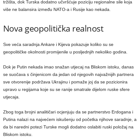
tržišta, dok Turska dodatno učvršćuje poziciju regionalne sile koja
više ne balansira između NATO-a i Rusije kao nekada.
Nova geopolitička realnost
Sve veća saradnja Ankare i Kijeva pokazuje koliko su se
geopolitičke okolnosti promijenile u posljednjih nekoliko godina.
Dok je Putin nekada imao snažan utjecaj na Bliskom istoku, danas
se suočava s činjenicom da jedan od njegovih najvažnijih partnera
sve otvorenije podržava Ukrajinu i pomaže joj da se pozicionira
upravo u regijama koje su se ranije smatrale dijelom ruske sfere
utjecaja.
Zbog toga brojni analitičari ocjenjuju da se partnerstvo Erdogana i
Putina nalazi na najvećem iskušenju od početka njihove saradnje, a
da bi naredni potezi Turske mogli dodatno oslabiti ruski položaj na
Bliskom istoku.