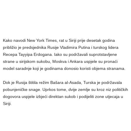
Kako navodi New York Times, rat u Siriji prije desetak godina
približio je predsjednika Rusije Vladimira Putina i turskog lidera
Recepa Tayyipa Erdogana. Iako su podržavali suprotstavljene
strane u sirijskom sukobu, Moskva i Ankara uspjele su pronaći
model saradnje koji je godinama donosio koristi objema stranama.
Dok je Rusija štitila režim Bašara al-Asada, Turska je podržavala
pobunjeničke snage. Uprkos tome, dvije zemlje su kroz niz političkih
dogovora uspjele izbjeći direktan sukob i podijeliti zone utjecaja u
Siriji.