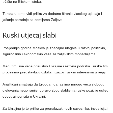
tržišta na Bliskom istoku.
Turska u tome vidi priliku za dodatno širenje vlastitog utjecaja i
jačanje saradnje sa zemljama Zaljeva.
Ruski utjecaj slabi
Posljednjih godina Moskva je značajno ulagala u razvoj političkih,
sigurnosnih i ekonomskih veza sa zaljevskim monarhijama.
Međutim, sve veće prisustvo Ukrajine i aktivna podrška Turske tim
procesima predstavljaju ozbiljan izazov ruskim interesima u regiji.
Analitičari smatraju da Erdogan danas ima mnogo veću slobodu
djelovanja nego ranije, upravo zbog slabljenja ruske pozicije usljed
dugotrajnog rata u Ukrajini.
Za Ukrajinu je to prilika za pronalazak novih saveznika, investicija i