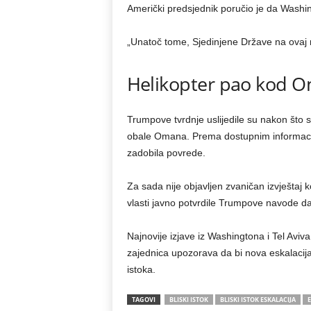
Američki predsjednik poručio je da Washing
„Unatoč tome, Sjedinjene Države na ovaj 
Helikopter pao kod 
Trumpove tvrdnje uslijedile su nakon što se
obale Omana. Prema dostupnim informaci
zadobila povrede.
Za sada nije objavljen zvaničan izvještaj ko
vlasti javno potvrdile Trumpove navode da
Najnovije izjave iz Washingtona i Tel Aviv
zajednica upozorava da bi nova eskalacija 
istoka.
TAGOVI
BLISKI ISTOK
BLISKI ISTOK ESKALACIJA
E