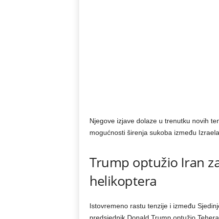
Njegove izjave dolaze u trenutku novih ten
mogućnosti širenja sukoba između Izraela 
Trump optužio Iran z
helikoptera
Istovremeno rastu tenzije i između Sjedinj
predsjednik Donald Trump optužio Teheran 