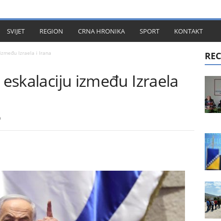
KT
SVIJET
REGION
CRNA HRONIKA
SPORT
KONTAKT
 između Izraela i Irana
REC
 eskalaciju između Izraela
0