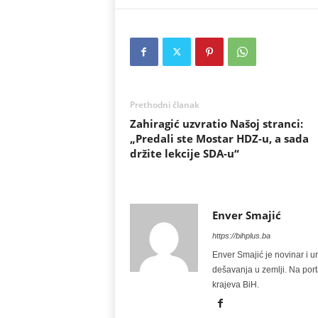
Prethodni članak
Zahiragić uzvratio Našoj stranci:
„Predali ste Mostar HDZ-u, a sada
držite lekcije SDA-u“
Enver Smajić
https://bihplus.ba
Enver Smajić je novinar i u
dešavanja u zemlji. Na port
krajeva BiH.