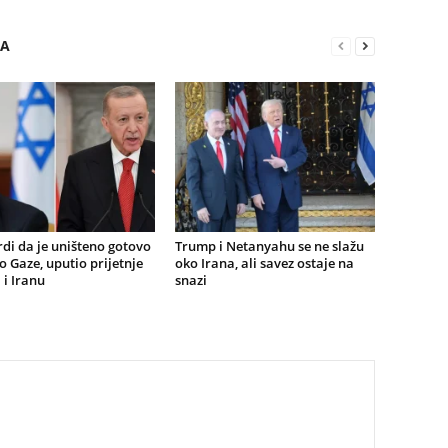
RA
rdi da je uništeno gotovo
Trump i Netanyahu se ne slažu
o Gaze, uputio prijetnje
oko Irana, ali savez ostaje na
 i Iranu
snazi