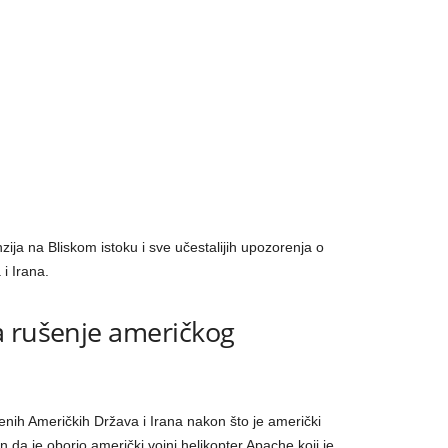
zija na Bliskom istoku i sve učestalijih upozorenja o
i Irana.
a rušenje američkog
enih Američkih Država i Irana nakon što je američki
da je oborio američki vojni helikopter Apache koji je