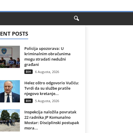
ENT POSTS
Policija upozorava: U
kriminalnim obračunima
mogu stradati nedužni
građani
BIH
6 Augusta, 2026
Helez oštro odgovorio Vučiću:
Tvrdi da su službe pratile
njegovo kretanje...
BIH
5 Augusta, 2026
Inspekcija naložila povratak
22 radnika JP Komunalno
Mostar: Disciplinski postupak
mora...