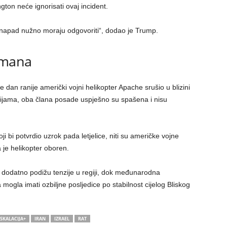
ton neće ignorisati ovaj incident.
napad nužno moraju odgovoriti“, dodao je Trump.
Omana
 dan ranije američki vojni helikopter Apache srušio u blizini
jama, oba člana posade uspješno su spašena i nisu
ji bi potvrdio uzrok pada letjelice, niti su američke vojne
 je helikopter oboren.
a dodatno podižu tenzije u regiji, dok međunarodna
mogla imati ozbiljne posljedice po stabilnost cijelog Bliskog
SKALACIJA+
IRAN
IZRAEL
RAT