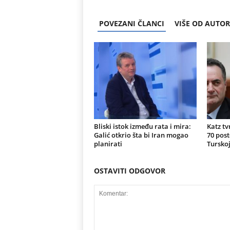
POVEZANI ČLANCI
VIŠE OD AUTO
Bliski istok između rata i mira:
Katz tv
Galić otkrio šta bi Iran mogao
70 post
planirati
Turskoj
OSTAVITI ODGOVOR