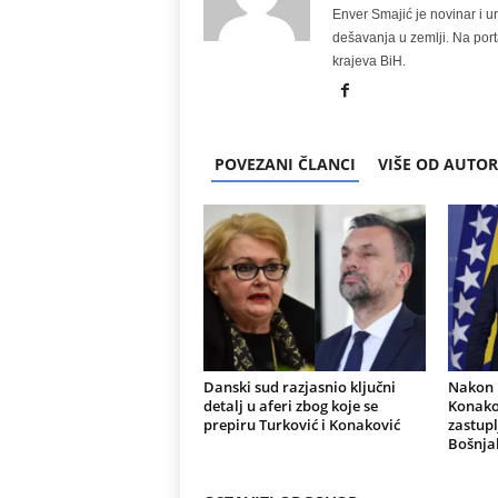
Enver Smajić je novinar i u
dešavanja u zemlji. Na port
krajeva BiH.
POVEZANI ČLANCI
VIŠE OD AUTO
Danski sud razjasnio ključni
Nakon r
detalj u aferi zbog koje se
Konakov
prepiru Turković i Konaković
zastupl
Bošnja