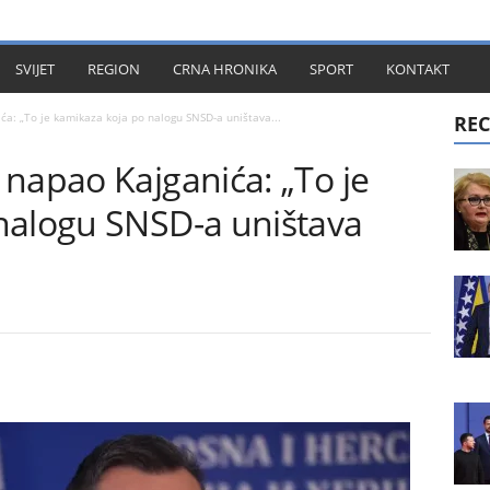
KT
SVIJET
REGION
CRNA HRONIKA
SPORT
KONTAKT
a: „To je kamikaza koja po nalogu SNSD-a uništava...
REC
napao Kajganića: „To je
nalogu SNSD-a uništava