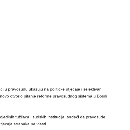
i u pravosuđu ukazuju na političke utjecaje i selektivan
onovo otvorio pitanje reforme pravosudnog sistema u Bosni
ojedinih tužilaca i sudskih institucija, tvrdeći da pravosuđe
utjecaja stranaka na vlasti.