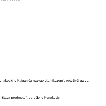
Konaković je Kajganića nazvao „kamikazom“, optuživši ga da
ištava predmete“, poručio je Konaković.