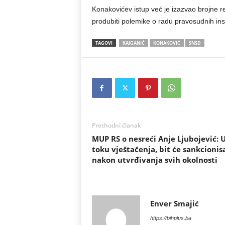
Konakovićev istup već je izazvao brojne r
produbiti polemike o radu pravosudnih insti
TAGOVI
KAJGANIĆ
KONAKOVIĆ
SNSD
Prethodni članak
MUP RS o nesreći Anje Ljubojević: 
toku vještačenja, bit će sankcionis
nakon utvrđivanja svih okolnosti
Enver Smajić
https://bihplus.ba