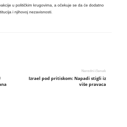
eakcije u političkim krugovima, a očekuje se da će dodatno
tucija i njihovoj nezavisnosti.
Naredni članak
U
Izrael pod pritiskom: Napadi stigli iz
ana
više pravaca