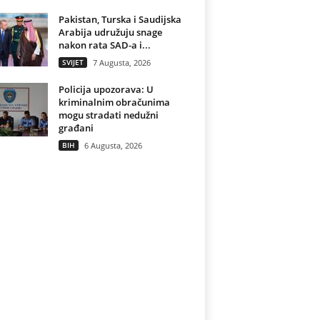
Pakistan, Turska i Saudijska
Arabija udružuju snage
nakon rata SAD-a i...
SVIJET
7 Augusta, 2026
Policija upozorava: U
kriminalnim obračunima
mogu stradati nedužni
građani
BIH
6 Augusta, 2026