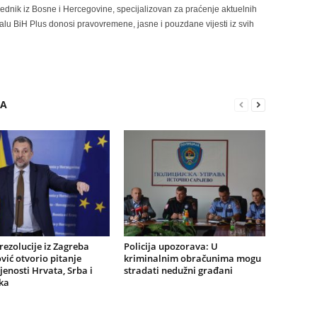
rednik iz Bosne i Hercegovine, specijalizovan za praćenje aktuelnih
alu BiH Plus donosi pravovremene, jasne i pouzdane vijesti iz svih
RA
ezolucije iz Zagreba
Policija upozorava: U
ić otvorio pitanje
kriminalnim obračunima mogu
jenosti Hrvata, Srba i
stradati nedužni građani
ka