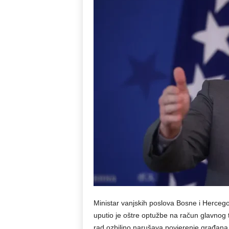
Ministar vanjskih poslova Bosne i Herceg
uputio je oštre optužbe na račun glavnog 
rad ozbiljno narušava povjerenje građana