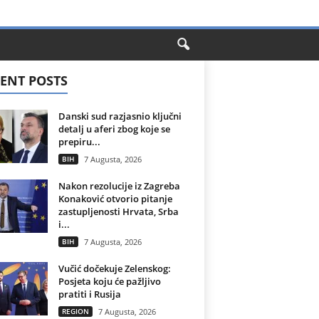
ENT POSTS
Danski sud razjasnio ključni
detalj u aferi zbog koje se
prepiru...
BIH
7 Augusta, 2026
Nakon rezolucije iz Zagreba
Konaković otvorio pitanje
zastupljenosti Hrvata, Srba
i...
BIH
7 Augusta, 2026
Vučić dočekuje Zelenskog:
Posjeta koju će pažljivo
pratiti i Rusija
REGION
7 Augusta, 2026