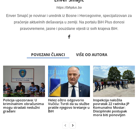
https://bihplus.ba
Enver Smajić je novinar i urednik iz Bosne i Hercegovine, specijalizovan za
praćenje aktuelnih dešavanja u zemlji. Na portalu BiH Plus donosi
pravovremene, jasne i pouzdane vijesti iz svih krajeva BiH.
POVEZANI ČLANCI
VIŠE OD AUTORA
Policija upozorava: U
Helez oštro odgovorio
Inspekcija naložila
kriminalnim obračunima
Vučiću: Tvrdi da su službe
povratak 22 radnika JP
mogu stradati nedužni
pratile njegovo kretanje u
Komunalno Mostar:
građani
BiH
Disciplinski postupak
mora biti ponovljen