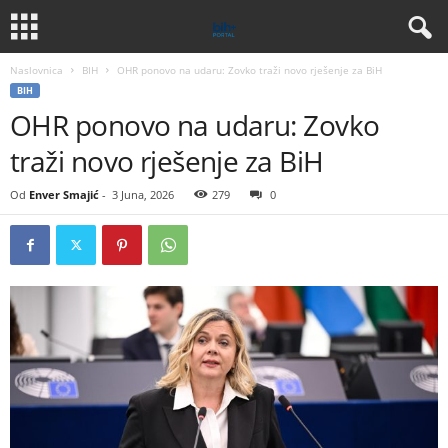
Naslovnica
BIH
OHR ponovo na udaru: Zovko traži novo rješenje za BiH
BIH
OHR ponovo na udaru: Zovko
traži novo rješenje za BiH
Od
Enver Smajić
-
3 Juna, 2026
279
0