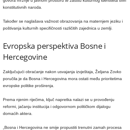
govora mržnje u javnom prostoru te zaštitu kulturnog identiteta svih
konstitutivnih naroda.
Također se naglašava važnost obrazovanja na maternjem jeziku i
poštivanja kulturnih specifičnosti različitih zajednica u zemlji.
Evropska perspektiva Bosne i
Hercegovine
Zaključujući obraćanje nakon usvajanja izvještaja, Željana Zovko
poručila je da Bosna i Hercegovina mora ostati među prioritetima
evropske politike proširenja.
Prema njenim riječima, ključ napretka nalazi se u provođenju
reformi, jačanju institucija i odgovornom političkom dijalogu
domaćih aktera.
„Bosna i Hercegovina ne smije propustiti trenutni zamah procesa