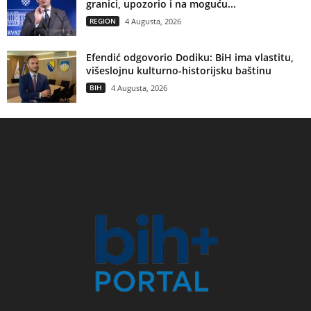
granici, upozorio i na moguću...
REGION
4 Augusta, 2026
Efendić odgovorio Dodiku: BiH ima vlastitu,
višeslojnu kulturno-historijsku baštinu
BIH
4 Augusta, 2026