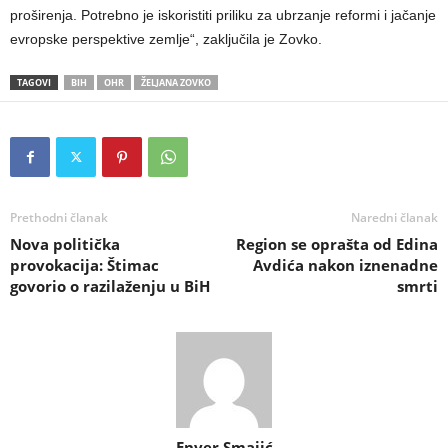
proširenja. Potrebno je iskoristiti priliku za ubrzanje reformi i jačanje
evropske perspektive zemlje“, zaključila je Zovko.
TAGOVI
BIH
OHR
ŽELJANA ZOVKO
Prethodni članak
Naredni članak
Nova politička
Region se oprašta od Edina
provokacija: Štimac
Avdića nakon iznenadne
govorio o razilaženju u BiH
smrti
Enver Smajić