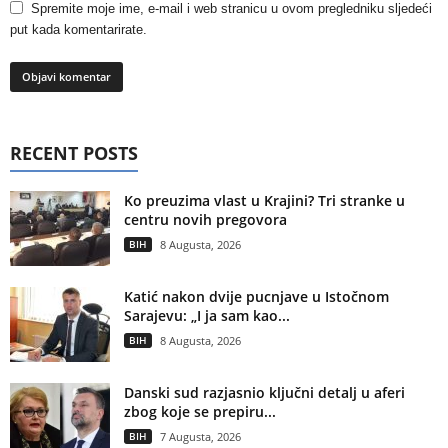
Spremite moje ime, e-mail i web stranicu u ovom pregledniku sljedeći
put kada komentarirate.
RECENT POSTS
Ko preuzima vlast u Krajini? Tri stranke u
centru novih pregovora
BIH
8 Augusta, 2026
Katić nakon dvije pucnjave u Istočnom
Sarajevu: „I ja sam kao...
BIH
8 Augusta, 2026
Danski sud razjasnio ključni detalj u aferi
zbog koje se prepiru...
BIH
7 Augusta, 2026