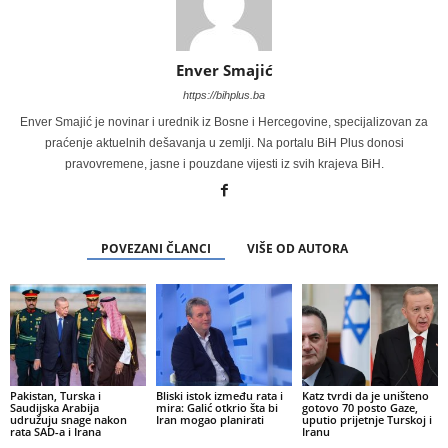
Enver Smajić
https://bihplus.ba
Enver Smajić je novinar i urednik iz Bosne i Hercegovine, specijalizovan za
praćenje aktuelnih dešavanja u zemlji. Na portalu BiH Plus donosi
pravovremene, jasne i pouzdane vijesti iz svih krajeva BiH.
POVEZANI ČLANCI
VIŠE OD AUTORA
Pakistan, Turska i
Bliski istok između rata i
Katz tvrdi da je uništeno
Saudijska Arabija
mira: Galić otkrio šta bi
gotovo 70 posto Gaze,
udružuju snage nakon
Iran mogao planirati
uputio prijetnje Turskoj i
rata SAD-a i Irana
Iranu