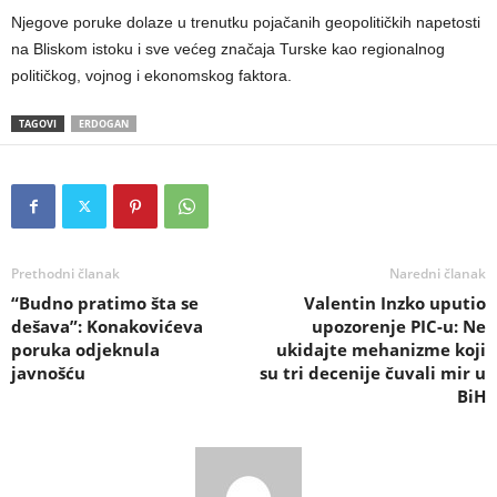
Njegove poruke dolaze u trenutku pojačanih geopolitičkih napetosti
na Bliskom istoku i sve većeg značaja Turske kao regionalnog
političkog, vojnog i ekonomskog faktora.
TAGOVI
ERDOGAN
Prethodni članak
Naredni članak
“Budno pratimo šta se
Valentin Inzko uputio
dešava”: Konakovićeva
upozorenje PIC-u: Ne
poruka odjeknula
ukidajte mehanizme koji
javnošću
su tri decenije čuvali mir u
BiH