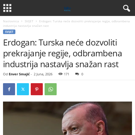
Naslovnica
SVIJET
Erdogan: Turska neće dozvoliti prekrajanje regije, odbrambena
industrija nastavlja snažan rast
SVIJET
Erdogan: Turska neće dozvoliti
prekrajanje regije, odbrambena
industrija nastavlja snažan rast
Od
Enver Smajić
-
2 Juna, 2026
171
0