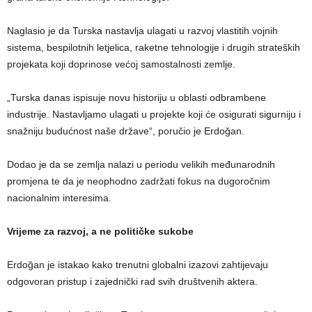
Naglasio je da Turska nastavlja ulagati u razvoj vlastitih vojnih
sistema, bespilotnih letjelica, raketne tehnologije i drugih strateških
projekata koji doprinose većoj samostalnosti zemlje.
„Turska danas ispisuje novu historiju u oblasti odbrambene
industrije. Nastavljamo ulagati u projekte koji će osigurati sigurniju i
snažniju budućnost naše države“, poručio je Erdoğan.
Dodao je da se zemlja nalazi u periodu velikih međunarodnih
promjena te da je neophodno zadržati fokus na dugoročnim
nacionalnim interesima.
Vrijeme za razvoj, a ne političke sukobe
Erdoğan je istakao kako trenutni globalni izazovi zahtijevaju
odgovoran pristup i zajednički rad svih društvenih aktera.