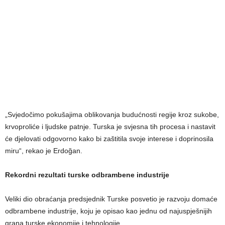
„Svjedočimo pokušajima oblikovanja budućnosti regije kroz sukobe,
krvoproliće i ljudske patnje. Turska je svjesna tih procesa i nastavit
će djelovati odgovorno kako bi zaštitila svoje interese i doprinosila
miru“, rekao je Erdoğan.
Rekordni rezultati turske odbrambene industrije
Veliki dio obraćanja predsjednik Turske posvetio je razvoju domaće
odbrambene industrije, koju je opisao kao jednu od najuspješnijih
grana turske ekonomije i tehnologije.