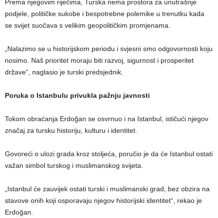
Prema njegovim riječima, Turska nema prostora za unutrašnje
podjele, političke sukobe i bespotrebne polemike u trenutku kada
se svijet suočava s velikim geopolitičkim promjenama.
„Nalazimo se u historijskom periodu i svjesni smo odgovornosti koju
nosimo. Naš prioritet moraju biti razvoj, sigurnost i prosperitet
države“, naglasio je turski predsjednik.
Poruka o Istanbulu privukla pažnju javnosti
Tokom obraćanja Erdoğan se osvrnuo i na Istanbul, ističući njegov
značaj za tursku historiju, kulturu i identitet.
Govoreći o ulozi grada kroz stoljeća, poručio je da će Istanbul ostati
važan simbol turskog i muslimanskog svijeta.
„Istanbul će zauvijek ostati turski i muslimanski grad, bez obzira na
stavove onih koji osporavaju njegov historijski identitet“, rekao je
Erdoğan.