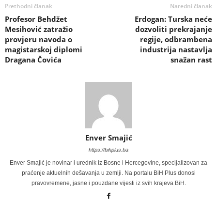
Prethodni članak
Naredni članak
Profesor Behdžet
Erdogan: Turska neće
Mesihović zatražio
dozvoliti prekrajanje
provjeru navoda o
regije, odbrambena
magistarskoj diplomi
industrija nastavlja
Dragana Čovića
snažan rast
Enver Smajić
https://bihplus.ba
Enver Smajić je novinar i urednik iz Bosne i Hercegovine, specijalizovan za
praćenje aktuelnih dešavanja u zemlji. Na portalu BiH Plus donosi
pravovremene, jasne i pouzdane vijesti iz svih krajeva BiH.