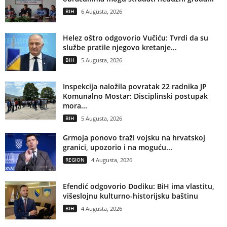
BIH
6 Augusta, 2026
Helez oštro odgovorio Vučiću: Tvrdi da su
službe pratile njegovo kretanje...
BIH
5 Augusta, 2026
Inspekcija naložila povratak 22 radnika JP
Komunalno Mostar: Disciplinski postupak
mora...
BIH
5 Augusta, 2026
Grmoja ponovo traži vojsku na hrvatskoj
granici, upozorio i na moguću...
REGION
4 Augusta, 2026
Efendić odgovorio Dodiku: BiH ima vlastitu,
višeslojnu kulturno-historijsku baštinu
BIH
4 Augusta, 2026