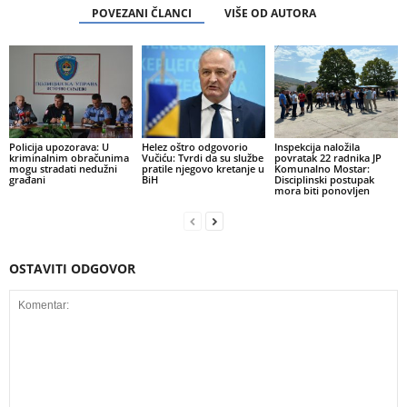
POVEZANI ČLANCI
VIŠE OD AUTORA
Policija upozorava: U
Helez oštro odgovorio
Inspekcija naložila
kriminalnim obračunima
Vučiću: Tvrdi da su službe
povratak 22 radnika JP
mogu stradati nedužni
pratile njegovo kretanje u
Komunalno Mostar:
građani
BiH
Disciplinski postupak
mora biti ponovljen
OSTAVITI ODGOVOR