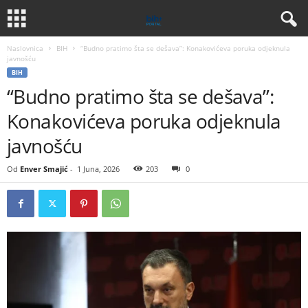
Naslovnica
BIH
“Budno pratimo šta se dešava”: Konakovićeva poruka odjeknula
javnošću
BIH
“Budno pratimo šta se dešava”:
Konakovićeva poruka odjeknula
javnošću
Od
Enver Smajić
-
1 Juna, 2026
203
0