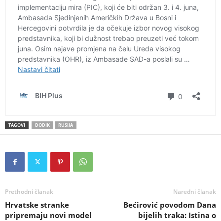
TAGOVI
DODIK
RUSIJA
Prethodni članak
Naredni članak
Hrvatske stranke
Bećirović povodom Dana
pripremaju novi model
bijelih traka: Istina o