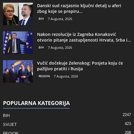
Danski sud razjasnio ključni detalj u aferi
zbog koje se prepiru...
BIH
7 Augusta, 2026
Nakon rezolucije iz Zagreba Konaković
otvorio pitanje zastupljenosti Hrvata, Srba i...
BIH
7 Augusta, 2026
Vučić dočekuje Zelenskog: Posjeta koju će
pažljivo pratiti i Rusija
REGION
7 Augusta, 2026
POPULARNA KATEGORIJA
2247
BIH
423
SVIJET
208
REGION