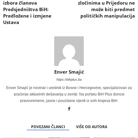
izbora članova
zločinima u Prijedoru ne
Predsjedništva BiH:
može biti predmet
Predložene i izmjene
političkih manipulacija
Ustava
Enver Smajić
https://bihplus.ba
Enver Smajić je novinar i urednik iz Bosne i Hercegovine, specijalizovan za
praćenje aktuelnih dešavanja u zemlji. Na portalu BiH Plus donosi
pravovremene, jasne i pouzdane vijesti iz svih krajeva BiH.
POVEZANI ČLANCI
VIŠE OD AUTORA