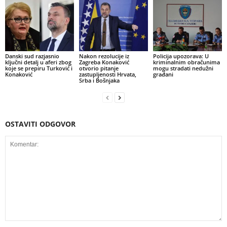
Danski sud razjasnio
Nakon rezolucije iz
Policija upozorava: U
ključni detalj u aferi zbog
Zagreba Konaković
kriminalnim obračunima
koje se prepiru Turković i
otvorio pitanje
mogu stradati nedužni
Konaković
zastupljenosti Hrvata,
građani
Srba i Bošnjaka
OSTAVITI ODGOVOR