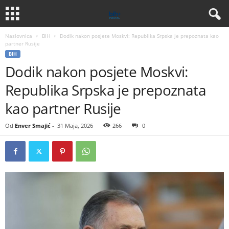
Naslovnica
BIH
Dodik nakon posjete Moskvi: Republika Srpska je prepoznata kao
partner Rusije
BIH
Dodik nakon posjete Moskvi:
Republika Srpska je prepoznata
kao partner Rusije
Od
Enver Smajić
-
31 Maja, 2026
266
0