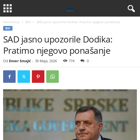
Naslovnica
BIH
SAD jasno upozorile Dodika: Pratimo njegovo ponašanje
BIH
SAD jasno upozorile Dodika:
Pratimo njegovo ponašanje
Od
Enver Smajić
-
30 Maja, 2026
774
0