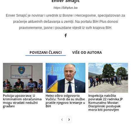
Enver Smajić
https://bihplus.ba
Enver Smajić je novinar i urednik iz Bosne i Hercegovine, specijalizovan za
praćenje aktuelnih dešavanja u zemlji. Na portalu BiH Plus donosi
pravovremene, jasne i pouzdane vijesti iz svih krajeva BiH.
POVEZANI ČLANCI
VIŠE OD AUTORA
Policija upozorava: U
Helez oštro odgovorio
Inspekcija naložila
kriminalnim obračunima
Vučiću: Tvrdi da su službe
povratak 22 radnika JP
mogu stradati nedužni
pratile njegovo kretanje u
Komunalno Mostar:
građani
BiH
Disciplinski postupak
mora biti ponovljen