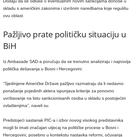
Dodaju da se odluke o eventualnim novim sankcijama donose u
skladu s američkim zakonima i izvršnim naredbama koje regulišu
ovu oblast.
Pažljivo prate političku situaciju u
BiH
Iz Ambasade SAD-a poručuju da se trenutno analiziraju i najnovija
politička dešavanja u Bosni i Hercegovini.
“Sjedinjene Američke Države pažljivo razmatraju da li nedavno
ponašanje pojedinih aktera ispunjava kriterije za ponovno
uvrštavanje na listu sankcionisanih osoba u skladu s postojećim
ovlaštenjima”, naveli su.
Predstojeći sastanak PIC-a i izbor novog visokog predstavnika
mogli bi imati značajan utjecaj na političke procese u Bosni i
Hercegovini, posebno u kontekstu nastavka reformi, očuvanja