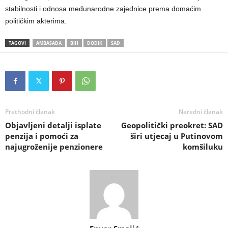
stabilnosti i odnosa međunarodne zajednice prema domaćim
političkim akterima.
TAGOVI
AMBASADA
BIH
DODIK
SAD
Prethodni članak
Naredni članak
Objavljeni detalji isplate
Geopolitički preokret: SAD
penzija i pomoći za
širi utjecaj u Putinovom
najugroženije penzionere
komšiluku