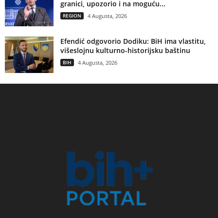
granici, upozorio i na moguću...
REGION
4 Augusta, 2026
Efendić odgovorio Dodiku: BiH ima vlastitu,
višeslojnu kulturno-historijsku baštinu
BIH
4 Augusta, 2026