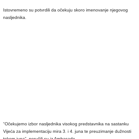
Istovremeno su potvrdili da očekuju skoro imenovanje njegovog
nasljednika.
“Očekujemo izbor nasljednika visokog predstavnika na sastanku
Vijeća za implementaciju mira 3. i 4. juna te preuzimanje dužnosti
tokom juna”, poručili su iz Ambasade.