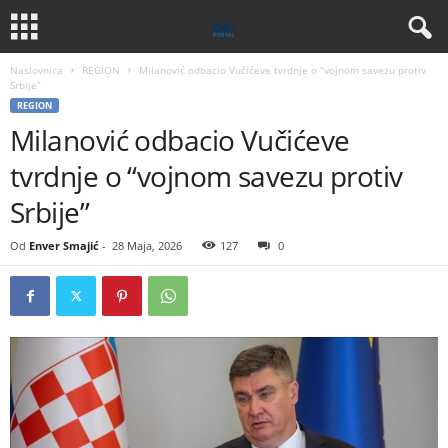
Naslovnica
REGION
Milanović odbacio Vučićeve tvrdnje o “vojnom savezu protiv
Srbije”
REGION
Milanović odbacio Vučićeve
tvrdnje o “vojnom savezu protiv
Srbije”
Od
Enver Smajić
-
28 Maja, 2026
127
0