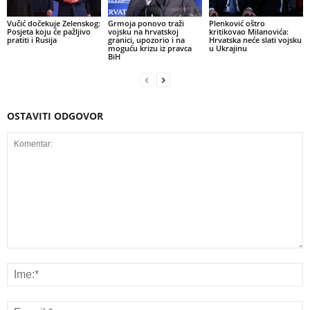
Vučić dočekuje Zelenskog:
Grmoja ponovo traži
Plenković oštro
Posjeta koju će pažljivo
vojsku na hrvatskoj
kritikovao Milanovića:
pratiti i Rusija
granici, upozorio i na
Hrvatska neće slati vojsku
moguću krizu iz pravca
u Ukrajinu
BiH
OSTAVITI ODGOVOR