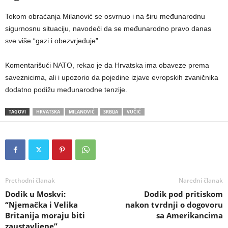
Tokom obraćanja Milanović se osvrnuo i na širu međunarodnu
sigurnosnu situaciju, navodeći da se međunarodno pravo danas
sve više “gazi i obezvrjeđuje”.
Komentarišući NATO, rekao je da Hrvatska ima obaveze prema
saveznicima, ali i upozorio da pojedine izjave evropskih zvaničnika
dodatno podižu međunarodne tenzije.
TAGOVI
HRVATSKA
MILANOVIĆ
SRBIJA
VUČIĆ
Prethodni članak
Naredni članak
Dodik u Moskvi:
Dodik pod pritiskom
“Njemačka i Velika
nakon tvrdnji o dogovoru
Britanija moraju biti
sa Amerikancima
zaustavljene”