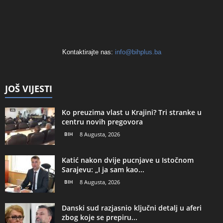
Kontaktirajte nas:
info@bihplus.ba
JOŠ VIJESTI
Ko preuzima vlast u Krajini? Tri stranke u
centru novih pregovora
BIH
8 Augusta, 2026
Katić nakon dvije pucnjave u Istočnom
Sarajevu: „I ja sam kao...
BIH
8 Augusta, 2026
Danski sud razjasnio ključni detalj u aferi
zbog koje se prepiru...