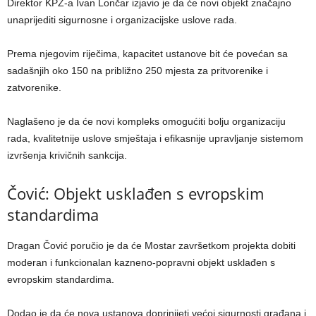
Direktor KPZ-a Ivan Lončar izjavio je da će novi objekt značajno
unaprijediti sigurnosne i organizacijske uslove rada.
Prema njegovim riječima, kapacitet ustanove bit će povećan sa
sadašnjih oko 150 na približno 250 mjesta za pritvorenike i
zatvorenike.
Naglašeno je da će novi kompleks omogućiti bolju organizaciju
rada, kvalitetnije uslove smještaja i efikasnije upravljanje sistemom
izvršenja krivičnih sankcija.
Čović: Objekt usklađen s evropskim
standardima
Dragan Čović poručio je da će Mostar završetkom projekta dobiti
moderan i funkcionalan kazneno-popravni objekt usklađen s
evropskim standardima.
Dodao je da će nova ustanova doprinijeti većoj sigurnosti građana i