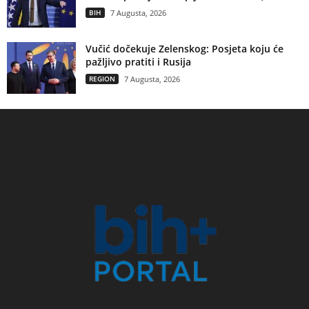
BIH
7 Augusta, 2026
Vučić dočekuje Zelenskog: Posjeta koju će
pažljivo pratiti i Rusija
REGION
7 Augusta, 2026