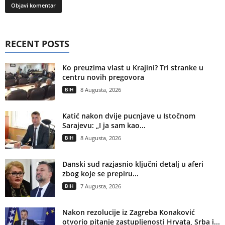
RECENT POSTS
Ko preuzima vlast u Krajini? Tri stranke u
centru novih pregovora
BIH
8 Augusta, 2026
Katić nakon dvije pucnjave u Istočnom
Sarajevu: „I ja sam kao...
BIH
8 Augusta, 2026
Danski sud razjasnio ključni detalj u aferi
zbog koje se prepiru...
BIH
7 Augusta, 2026
Nakon rezolucije iz Zagreba Konaković
otvorio pitanje zastupljenosti Hrvata, Srba i...