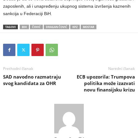
zaposlenih, ali i unapređenju ukupnog sistema izvršenja kaznenih
sankcija u Federaciji BiH.
TAGOVI
BIH
ČOVIĆ
DRAGAN ČOVIĆ
KPZ
MOSTAR
Prethodni članak
Naredni članak
SAD navodno razmatraju
ECB upozorila: Trumpova
svog kandidata za OHR
politika može izazvati
novu finansijsku krizu