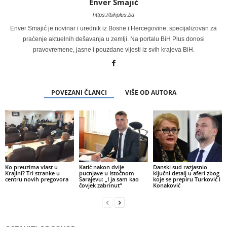
Enver Smajić
https://bihplus.ba
Enver Smajić je novinar i urednik iz Bosne i Hercegovine, specijalizovan za
praćenje aktuelnih dešavanja u zemlji. Na portalu BiH Plus donosi
pravovremene, jasne i pouzdane vijesti iz svih krajeva BiH.
POVEZANI ČLANCI
VIŠE OD AUTORA
Ko preuzima vlast u
Katić nakon dvije
Danski sud razjasnio
Krajini? Tri stranke u
pucnjave u Istočnom
ključni detalj u aferi zbog
centru novih pregovora
Sarajevu: „I ja sam kao
koje se prepiru Turković i
čovjek zabrinut“
Konaković