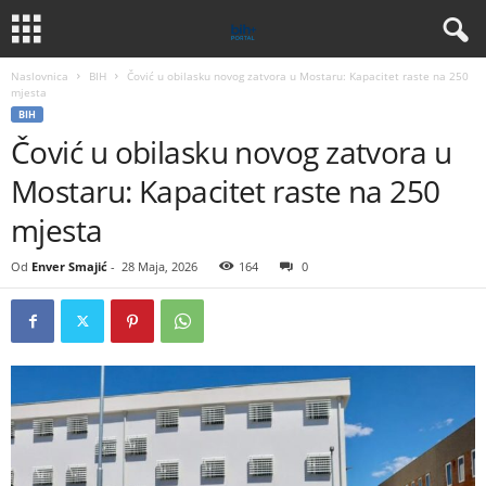
Naslovnica
BIH
Čović u obilasku novog zatvora u Mostaru: Kapacitet raste na 250
mjesta
BIH
Čović u obilasku novog zatvora u
Mostaru: Kapacitet raste na 250
mjesta
Od
Enver Smajić
-
28 Maja, 2026
164
0