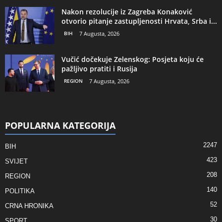
Nakon rezolucije iz Zagreba Konaković
otvorio pitanje zastupljenosti Hrvata, Srba i...
BIH
7 Augusta, 2026
Vučić dočekuje Zelenskog: Posjeta koju će
pažljivo pratiti i Rusija
REGION
7 Augusta, 2026
POPULARNA KATEGORIJA
2247
BIH
423
SVIJET
208
REGION
140
POLITIKA
52
CRNA HRONIKA
30
SPORT