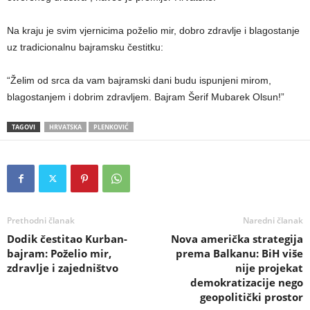
Na kraju je svim vjernicima poželio mir, dobro zdravlje i blagostanje
uz tradicionalnu bajramsku čestitku:
“Želim od srca da vam bajramski dani budu ispunjeni mirom,
blagostanjem i dobrim zdravljem. Bajram Šerif Mubarek Olsun!”
TAGOVI
HRVATSKA
PLENKOVIĆ
Prethodni članak
Naredni članak
Dodik čestitao Kurban-
Nova američka strategija
bajram: Poželio mir,
prema Balkanu: BiH više
zdravlje i zajedništvo
nije projekat
demokratizacije nego
geopolitički prostor