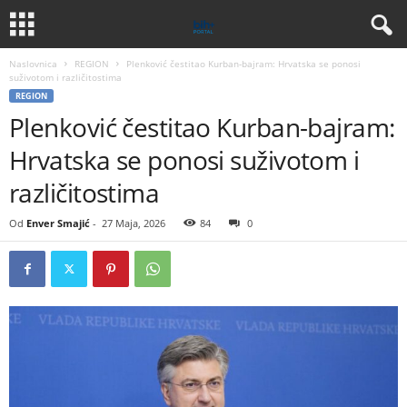
Naslovnica
REGION
Plenković čestitao Kurban-bajram: Hrvatska se ponosi
suživotom i različitostima
REGION
Plenković čestitao Kurban-bajram:
Hrvatska se ponosi suživotom i
različitostima
Od
Enver Smajić
-
27 Maja, 2026
84
0