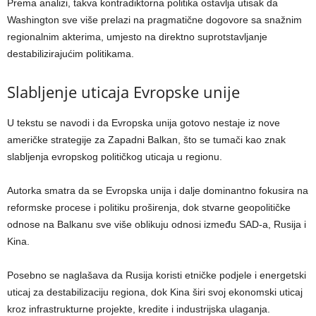
Prema analizi, takva kontradiktorna politika ostavlja utisak da
Washington sve više prelazi na pragmatične dogovore sa snažnim
regionalnim akterima, umjesto na direktno suprotstavljanje
destabilizirajućim politikama.
Slabljenje uticaja Evropske unije
U tekstu se navodi i da Evropska unija gotovo nestaje iz nove
američke strategije za Zapadni Balkan, što se tumači kao znak
slabljenja evropskog političkog uticaja u regionu.
Autorka smatra da se Evropska unija i dalje dominantno fokusira na
reformske procese i politiku proširenja, dok stvarne geopolitičke
odnose na Balkanu sve više oblikuju odnosi između SAD-a, Rusija i
Kina.
Posebno se naglašava da Rusija koristi etničke podjele i energetski
uticaj za destabilizaciju regiona, dok Kina širi svoj ekonomski uticaj
kroz infrastrukturne projekte, kredite i industrijska ulaganja.