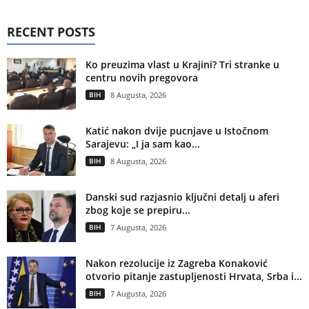
RECENT POSTS
Ko preuzima vlast u Krajini? Tri stranke u
centru novih pregovora
BIH
8 Augusta, 2026
Katić nakon dvije pucnjave u Istočnom
Sarajevu: „I ja sam kao...
BIH
8 Augusta, 2026
Danski sud razjasnio ključni detalj u aferi
zbog koje se prepiru...
BIH
7 Augusta, 2026
Nakon rezolucije iz Zagreba Konaković
otvorio pitanje zastupljenosti Hrvata, Srba i...
BIH
7 Augusta, 2026