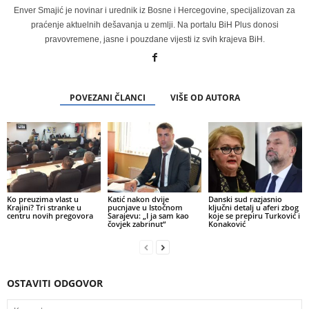
Enver Smajić je novinar i urednik iz Bosne i Hercegovine, specijalizovan za
praćenje aktuelnih dešavanja u zemlji. Na portalu BiH Plus donosi
pravovremene, jasne i pouzdane vijesti iz svih krajeva BiH.
POVEZANI ČLANCI
VIŠE OD AUTORA
Ko preuzima vlast u
Katić nakon dvije
Danski sud razjasnio
Krajini? Tri stranke u
pucnjave u Istočnom
ključni detalj u aferi zbog
centru novih pregovora
Sarajevu: „I ja sam kao
koje se prepiru Turković i
čovjek zabrinut“
Konaković
OSTAVITI ODGOVOR