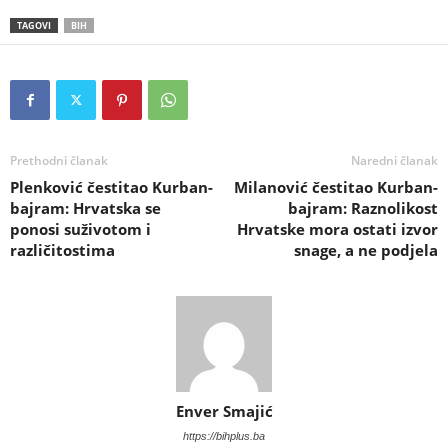
TAGOVI
BIH
Prethodni članak
Naredni članak
Plenković čestitao Kurban-
Milanović čestitao Kurban-
bajram: Hrvatska se
bajram: Raznolikost
ponosi suživotom i
Hrvatske mora ostati izvor
različitostima
snage, a ne podjela
Enver Smajić
https://bihplus.ba