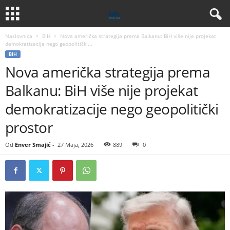
Naslovnica
BIH
Nova američka strategija prema Balkanu: BiH više nije projekat
demokratizacije nego geopolitički...
BIH
Nova američka strategija prema
Balkanu: BiH više nije projekat
demokratizacije nego geopolitički
prostor
Od
Enver Smajić
-
27 Maja, 2026
889
0