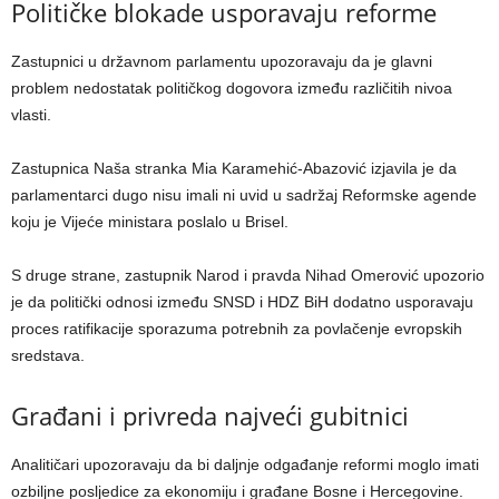
Političke blokade usporavaju reforme
Zastupnici u državnom parlamentu upozoravaju da je glavni
problem nedostatak političkog dogovora između različitih nivoa
vlasti.
Zastupnica Naša stranka Mia Karamehić-Abazović izjavila je da
parlamentarci dugo nisu imali ni uvid u sadržaj Reformske agende
koju je Vijeće ministara poslalo u Brisel.
S druge strane, zastupnik Narod i pravda Nihad Omerović upozorio
je da politički odnosi između SNSD i HDZ BiH dodatno usporavaju
proces ratifikacije sporazuma potrebnih za povlačenje evropskih
sredstava.
Građani i privreda najveći gubitnici
Analitičari upozoravaju da bi daljnje odgađanje reformi moglo imati
ozbiljne posljedice za ekonomiju i građane Bosne i Hercegovine.