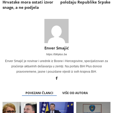
Hrvatske mora ostati izvor
položaju Republike Srpske
snage, a ne podjela
Enver Smajić
https://bihplus.ba
Enver Smajić je novinar i urednik iz Bosne i Hercegovine, specijalizovan za
praćenje aktuelnih dešavanja u zemlji. Na portalu BiH Plus donosi
pravovremene, jasne i pouzdane vijesti iz svih krajeva BiH.
POVEZANI ČLANCI
VIŠE OD AUTORA