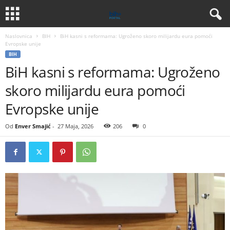
Naslovnica
BIH
BiH kasni s reformama: Ugroženo skoro milijardu eura pomoći
Evropske unije
BIH
BiH kasni s reformama: Ugroženo
skoro milijardu eura pomoći
Evropske unije
Od
Enver Smajić
-
27 Maja, 2026
206
0