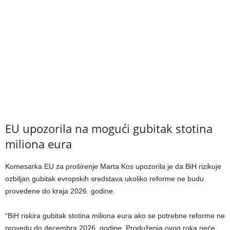
EU upozorila na mogući gubitak stotina
miliona eura
Komesarka EU za proširenje Marta Kos upozorila je da BiH rizikuje
ozbiljan gubitak evropskih sredstava ukoliko reforme ne budu
provedene do kraja 2026. godine.
“BiH riskira gubitak stotina miliona eura ako se potrebne reforme ne
provedu do decembra 2026. godine. Produženja ovog roka neće