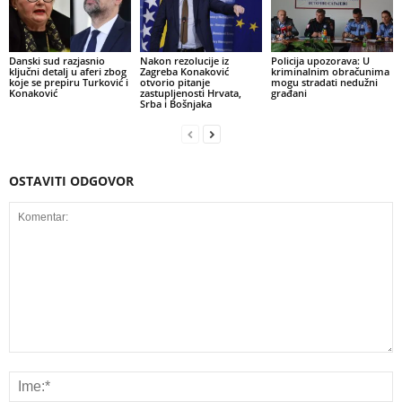
Danski sud razjasnio
Nakon rezolucije iz
Policija upozorava: U
ključni detalj u aferi zbog
Zagreba Konaković
kriminalnim obračunima
koje se prepiru Turković i
otvorio pitanje
mogu stradati nedužni
Konaković
zastupljenosti Hrvata,
građani
Srba i Bošnjaka
OSTAVITI ODGOVOR