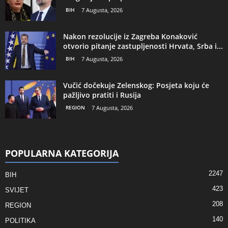
BIH
7 Augusta, 2026
Nakon rezolucije iz Zagreba Konaković
otvorio pitanje zastupljenosti Hrvata, Srba i...
BIH
7 Augusta, 2026
Vučić dočekuje Zelenskog: Posjeta koju će
pažljivo pratiti i Rusija
REGION
7 Augusta, 2026
POPULARNA KATEGORIJA
2247
BIH
423
SVIJET
208
REGION
140
POLITIKA