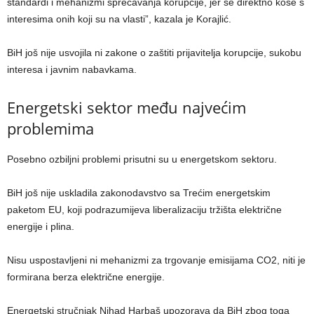
standardi i mehanizmi sprečavanja korupcije, jer se direktno kose s
interesima onih koji su na vlasti”, kazala je Korajlić.
BiH još nije usvojila ni zakone o zaštiti prijavitelja korupcije, sukobu
interesa i javnim nabavkama.
Energetski sektor među najvećim
problemima
Posebno ozbiljni problemi prisutni su u energetskom sektoru.
BiH još nije uskladila zakonodavstvo sa Trećim energetskim
paketom EU, koji podrazumijeva liberalizaciju tržišta električne
energije i plina.
Nisu uspostavljeni ni mehanizmi za trgovanje emisijama CO2, niti je
formirana berza električne energije.
Energetski stručnjak Nihad Harbaš upozorava da BiH zbog toga