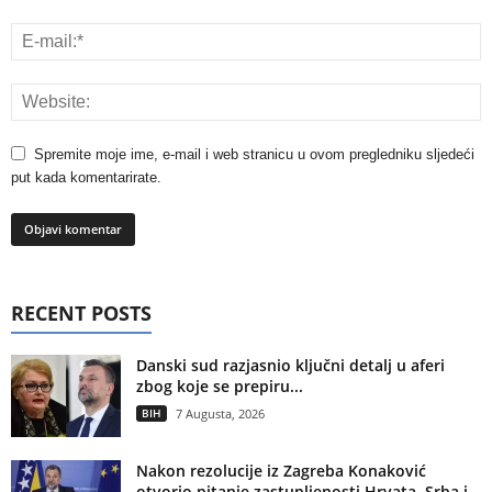
Spremite moje ime, e-mail i web stranicu u ovom pregledniku sljedeći
put kada komentarirate.
RECENT POSTS
Danski sud razjasnio ključni detalj u aferi
zbog koje se prepiru...
BIH
7 Augusta, 2026
Nakon rezolucije iz Zagreba Konaković
otvorio pitanje zastupljenosti Hrvata, Srba i...