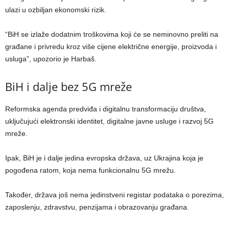
ulazi u ozbiljan ekonomski rizik.
“BiH se izlaže dodatnim troškovima koji će se neminovno preliti na
građane i privredu kroz više cijene električne energije, proizvoda i
usluga”, upozorio je Harbaš.
BiH i dalje bez 5G mreže
Reformska agenda predviđa i digitalnu transformaciju društva,
uključujući elektronski identitet, digitalne javne usluge i razvoj 5G
mreže.
Ipak, BiH je i dalje jedina evropska država, uz Ukrajina koja je
pogođena ratom, koja nema funkcionalnu 5G mrežu.
Također, država još nema jedinstveni registar podataka o porezima,
zaposlenju, zdravstvu, penzijama i obrazovanju građana.