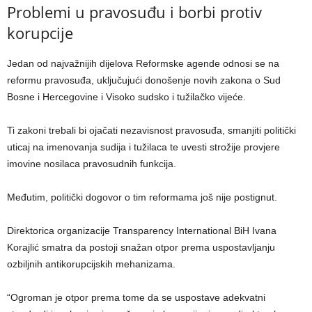
Problemi u pravosuđu i borbi protiv
korupcije
Jedan od najvažnijih dijelova Reformske agende odnosi se na
reformu pravosuđa, uključujući donošenje novih zakona o Sud
Bosne i Hercegovine i Visoko sudsko i tužilačko vijeće.
Ti zakoni trebali bi ojačati nezavisnost pravosuđa, smanjiti politički
uticaj na imenovanja sudija i tužilaca te uvesti strožije provjere
imovine nosilaca pravosudnih funkcija.
Međutim, politički dogovor o tim reformama još nije postignut.
Direktorica organizacije Transparency International BiH Ivana
Korajlić smatra da postoji snažan otpor prema uspostavljanju
ozbiljnih antikorupcijskih mehanizama.
“Ogroman je otpor prema tome da se uspostave adekvatni