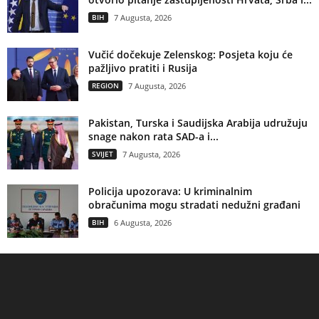
BIH
7 Augusta, 2026
Vučić dočekuje Zelenskog: Posjeta koju će
pažljivo pratiti i Rusija
REGION
7 Augusta, 2026
Pakistan, Turska i Saudijska Arabija udružuju
snage nakon rata SAD-a i...
SVIJET
7 Augusta, 2026
Policija upozorava: U kriminalnim
obračunima mogu stradati nedužni građani
BIH
6 Augusta, 2026