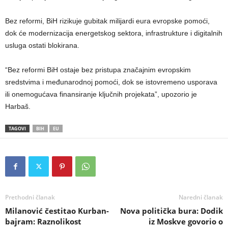
Bez reformi, BiH rizikuje gubitak milijardi eura evropske pomoći,
dok će modernizacija energetskog sektora, infrastrukture i digitalnih
usluga ostati blokirana.
“Bez reformi BiH ostaje bez pristupa značajnim evropskim
sredstvima i međunarodnoj pomoći, dok se istovremeno usporava
ili onemogućava finansiranje ključnih projekata”, upozorio je
Harbaš.
TAGOVI
BIH
EU
Prethodni članak
Naredni članak
Milanović čestitao Kurban-
Nova politička bura: Dodik
bajram: Raznolikost
iz Moskve govorio o