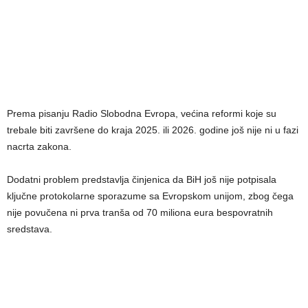
Prema pisanju Radio Slobodna Evropa, većina reformi koje su
trebale biti završene do kraja 2025. ili 2026. godine još nije ni u fazi
nacrta zakona.
Dodatni problem predstavlja činjenica da BiH još nije potpisala
ključne protokolarne sporazume sa Evropskom unijom, zbog čega
nije povučena ni prva tranša od 70 miliona eura bespovratnih
sredstava.