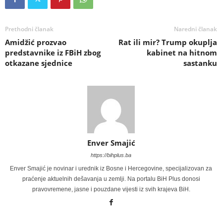
Prethodni članak
Naredni članak
Amidžić prozvao
Rat ili mir? Trump okuplja
predstavnike iz FBiH zbog
kabinet na hitnom
otkazane sjednice
sastanku
Enver Smajić
https://bihplus.ba
Enver Smajić je novinar i urednik iz Bosne i Hercegovine, specijalizovan za
praćenje aktuelnih dešavanja u zemlji. Na portalu BiH Plus donosi
pravovremene, jasne i pouzdane vijesti iz svih krajeva BiH.