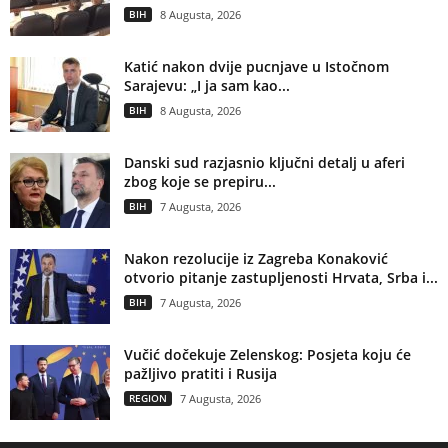
BIH
8 Augusta, 2026
Katić nakon dvije pucnjave u Istočnom
Sarajevu: „I ja sam kao...
BIH
8 Augusta, 2026
Danski sud razjasnio ključni detalj u aferi
zbog koje se prepiru...
BIH
7 Augusta, 2026
Nakon rezolucije iz Zagreba Konaković
otvorio pitanje zastupljenosti Hrvata, Srba i...
BIH
7 Augusta, 2026
Vučić dočekuje Zelenskog: Posjeta koju će
pažljivo pratiti i Rusija
REGION
7 Augusta, 2026