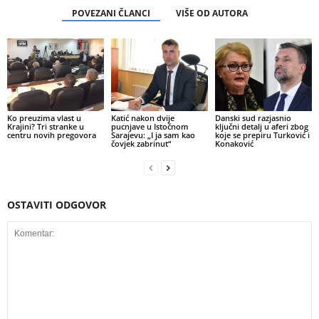
POVEZANI ČLANCI
VIŠE OD AUTORA
Ko preuzima vlast u
Katić nakon dvije
Danski sud razjasnio
Krajini? Tri stranke u
pucnjave u Istočnom
ključni detalj u aferi zbog
centru novih pregovora
Sarajevu: „I ja sam kao
koje se prepiru Turković i
čovjek zabrinut“
Konaković
OSTAVITI ODGOVOR