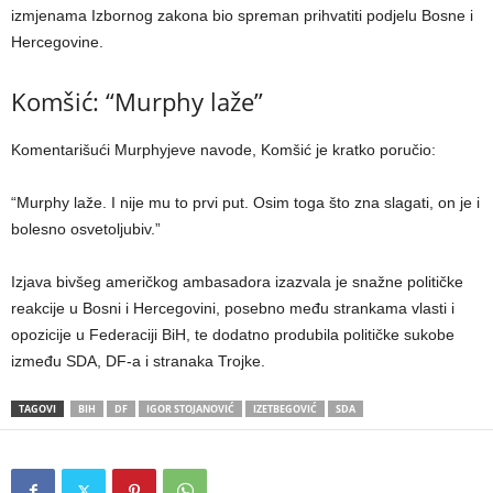
izmjenama Izbornog zakona bio spreman prihvatiti podjelu Bosne i
Hercegovine.
Komšić: “Murphy laže”
Komentarišući Murphyjeve navode, Komšić je kratko poručio:
“Murphy laže. I nije mu to prvi put. Osim toga što zna slagati, on je i
bolesno osvetoljubiv.”
Izjava bivšeg američkog ambasadora izazvala je snažne političke
reakcije u Bosni i Hercegovini, posebno među strankama vlasti i
opozicije u Federaciji BiH, te dodatno produbila političke sukobe
između SDA, DF-a i stranaka Trojke.
TAGOVI
BIH
DF
IGOR STOJANOVIĆ
IZETBEGOVIĆ
SDA