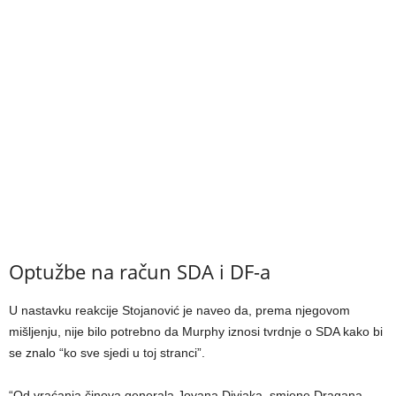
Optužbe na račun SDA i DF-a
U nastavku reakcije Stojanović je naveo da, prema njegovom
mišljenju, nije bilo potrebno da Murphy iznosi tvrdnje o SDA kako bi
se znalo “ko sve sjedi u toj stranci”.
“Od vraćanja činova generala Jovana Divjaka, smjene Dragana