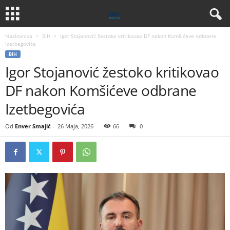
Naslovnica
BIH
Igor Stojanović žestoko kritikovao DF nakon Komšićeve odbrane
Izetbegovića
BIH
Igor Stojanović žestoko kritikovao
DF nakon Komšićeve odbrane
Izetbegovića
Od
Enver Smajić
-
26 Maja, 2026
66
0