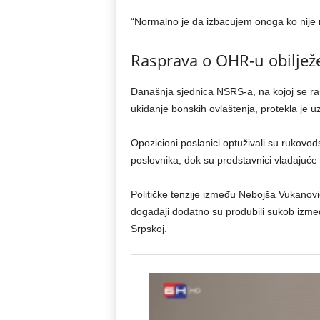
“Normalno je da izbacujem onoga ko nije
Rasprava o OHR-u obiljež
Današnja sjednica NSRS-a, na kojoj se ras
ukidanje bonskih ovlaštenja, protekla je u
Opozicioni poslanici optuživali su rukovo
poslovnika, dok su predstavnici vladajuće v
Političke tenzije između Nebojša Vukanovi
događaji dodatno su produbili sukob izmeđ
Srpskoj.