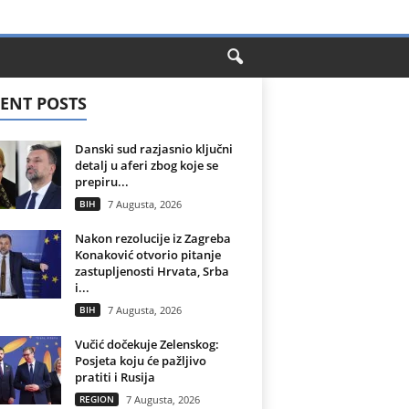
ENT POSTS
Danski sud razjasnio ključni
detalj u aferi zbog koje se
prepiru...
BIH
7 Augusta, 2026
Nakon rezolucije iz Zagreba
Konaković otvorio pitanje
zastupljenosti Hrvata, Srba
i...
BIH
7 Augusta, 2026
Vučić dočekuje Zelenskog:
Posjeta koju će pažljivo
pratiti i Rusija
REGION
7 Augusta, 2026