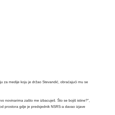
ju za medije koju je držao Stevandić, obraćajući mu se
prvo novinarima zašto me izbacuješ. Što se bojiš istine?”,
 od prostora gdje je predsjednik NSRS-a davao izjave