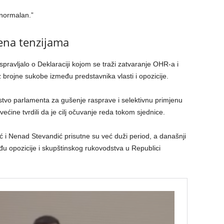
 normalan.”
ena tenzijama
pravljalo o Deklaraciji kojom se traži zatvaranje OHR-a i
z brojne sukobe između predstavnika vlasti i opozicije.
dstvo parlamenta za gušenje rasprave i selektivnu primjenu
ećine tvrdili da je cilj očuvanje reda tokom sjednice.
ć i Nenad Stevandić prisutne su već duži period, a današnji
u opozicije i skupštinskog rukovodstva u Republici