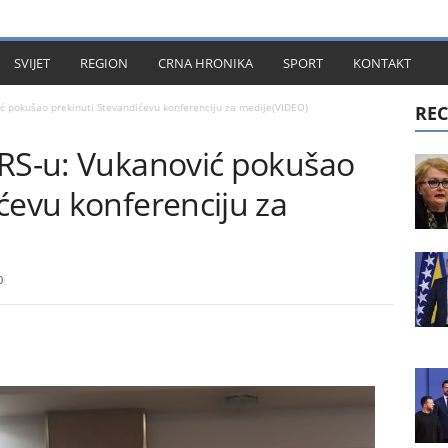
KT
SVIJET
REGION
CRNA HRONIKA
SPORT
KONTAKT
ić pokušao prekinuti Stevandićevu konferenciju za medije(VIDEO)
REC
SRS-u: Vukanović pokušao
ćevu konferenciju za
0