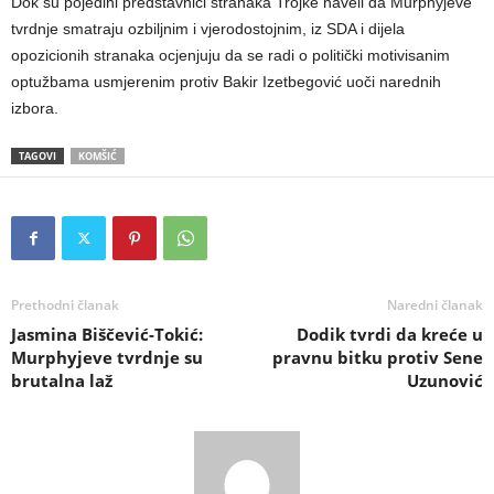
Dok su pojedini predstavnici stranaka Trojke naveli da Murphyjeve
tvrdnje smatraju ozbiljnim i vjerodostojnim, iz SDA i dijela
opozicionih stranaka ocjenjuju da se radi o politički motivisanim
optužbama usmjerenim protiv Bakir Izetbegović uoči narednih
izbora.
TAGOVI
KOMŠIĆ
Prethodni članak
Naredni članak
Jasmina Biščević-Tokić:
Dodik tvrdi da kreće u
Murphyjeve tvrdnje su
pravnu bitku protiv Sene
brutalna laž
Uzunović