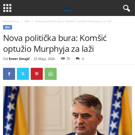
Naslovnica
BIH
Nova politička bura: Komšić optužio Murphyja za laži
BIH
Nova politička bura: Komšić
optužio Murphyja za laži
Od
Enver Smajić
-
25 Maja, 2026
70
0