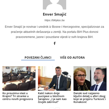
Enver Smajić
https://bihplus.ba
Enver Smajić je novinar i urednik iz Bosne i Hercegovine, specijalizovan za
praćenje aktuelnih dešavanja u zemlji. Na portalu BiH Plus donosi
pravovremene, jasne i pouzdane vijesti iz svih krajeva BiH.
POVEZANI ČLANCI
VIŠE OD AUTORA
Ko preuzima vlast u
Katić nakon dvije
Danski sud razjasnio
Krajini? Tri stranke u
pucnjave u Istočnom
ključni detalj u aferi zbog
centru novih pregovora
Sarajevu: „I ja sam kao
koje se prepiru Turković i
čovjek zabrinut“
Konaković