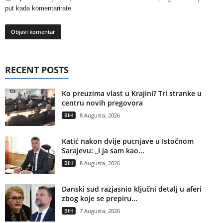
put kada komentarirate.
RECENT POSTS
Ko preuzima vlast u Krajini? Tri stranke u
centru novih pregovora
BIH
8 Augusta, 2026
Katić nakon dvije pucnjave u Istočnom
Sarajevu: „I ja sam kao...
BIH
8 Augusta, 2026
Danski sud razjasnio ključni detalj u aferi
zbog koje se prepiru...
BIH
7 Augusta, 2026