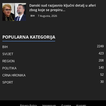
Danski sud razjasnio ključni detalj u aferi
zbog koje se prepiru...
BIH
7 Augusta, 2026
POPULARNA KATEGORIJA
2249
BIH
423
SVIJET
208
REGION
140
POLITIKA
52
CRNA HRONIKA
30
SPORT
Privacy Policy
Impressum
O nama
Kontakt