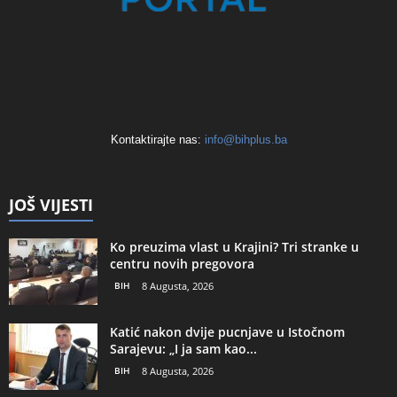
Kontaktirajte nas:
info@bihplus.ba
JOŠ VIJESTI
Ko preuzima vlast u Krajini? Tri stranke u
centru novih pregovora
BIH
8 Augusta, 2026
Katić nakon dvije pucnjave u Istočnom
Sarajevu: „I ja sam kao...
BIH
8 Augusta, 2026