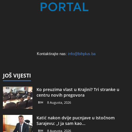
Kontaktirajte nas:
info@bihplus.ba
JOŠ VIJESTI
Ko preuzima vlast u Krajini? Tri stranke u
centru novih pregovora
BIH
8 Augusta, 2026
Katić nakon dvije pucnjave u Istočnom
Sarajevu: „I ja sam kao...
BIH
8 Augusta, 2026