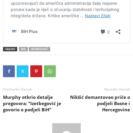
TAGOVI
BIH
IZETBEGOVIĆ
Prethodni članak
Naredni članak
Murphy otkrio detalje
Nikšić demantovao priče o
pregovora: “Izetbegović je
podjeli Bosne i
govorio o podjeli BiH”
Hercegovine