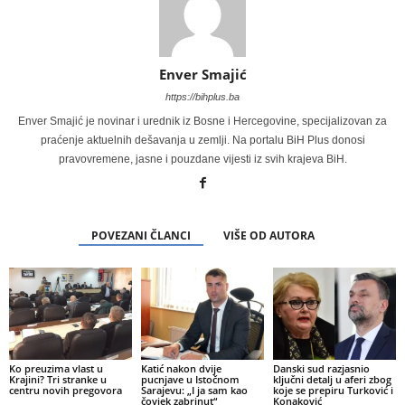
Enver Smajić
https://bihplus.ba
Enver Smajić je novinar i urednik iz Bosne i Hercegovine, specijalizovan za
praćenje aktuelnih dešavanja u zemlji. Na portalu BiH Plus donosi
pravovremene, jasne i pouzdane vijesti iz svih krajeva BiH.
POVEZANI ČLANCI
VIŠE OD AUTORA
Ko preuzima vlast u
Katić nakon dvije
Danski sud razjasnio
Krajini? Tri stranke u
pucnjave u Istočnom
ključni detalj u aferi zbog
centru novih pregovora
Sarajevu: „I ja sam kao
koje se prepiru Turković i
čovjek zabrinut“
Konaković