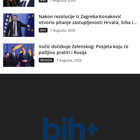
BIH
7 Augusta, 2026
Nakon rezolucije iz Zagreba Konaković
otvorio pitanje zastupljenosti Hrvata, Srba i...
BIH
7 Augusta, 2026
Vučić dočekuje Zelenskog: Posjeta koju će
pažljivo pratiti i Rusija
REGION
7 Augusta, 2026