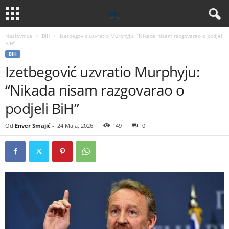
Naslovnica
BIH
Izetbegović uzvratio Murphyju: “Nikada nisam razgovarao o podjeli
BiH”
BIH
Izetbegović uzvratio Murphyju:
“Nikada nisam razgovarao o
podjeli BiH”
Od
Enver Smajić
-
24 Maja, 2026
149
0