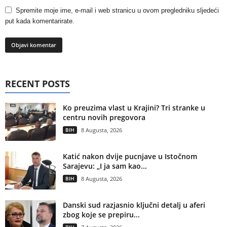
Spremite moje ime, e-mail i web stranicu u ovom pregledniku sljedeći
put kada komentarirate.
RECENT POSTS
Ko preuzima vlast u Krajini? Tri stranke u
centru novih pregovora
BIH
8 Augusta, 2026
Katić nakon dvije pucnjave u Istočnom
Sarajevu: „I ja sam kao...
BIH
8 Augusta, 2026
Danski sud razjasnio ključni detalj u aferi
zbog koje se prepiru...