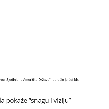
 reći Sjedinjene Američke Države”, poručio je šef bh.
da pokaže “snagu i viziju”