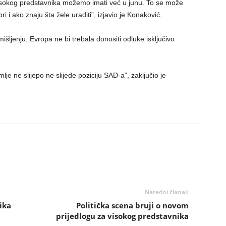
isokog predstavnika možemo imati već u junu. To se može
i i ako znaju šta žele uraditi”, izjavio je Konaković.
ljenju, Evropa ne bi trebala donositi odluke isključivo
e ne slijepo ne slijede poziciju SAD-a”, zaključio je
Naredni članak
ika
Politička scena bruji o novom
prijedlogu za visokog predstavnika