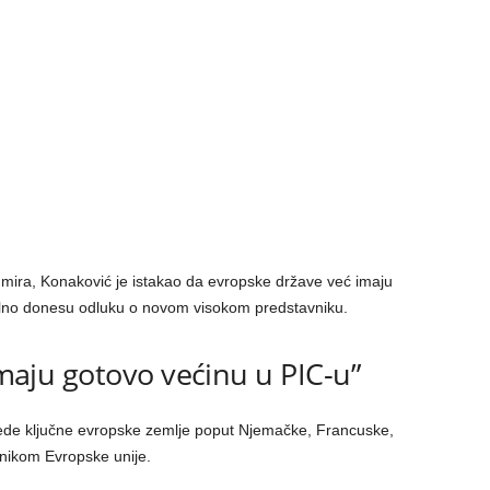
 mira, Konaković je istakao da evropske države već imaju
alno donesu odluku o novom visokom predstavniku.
 imaju gotovo većinu u PIC-u”
jede ključne evropske zemlje poput Njemačke, Francuske,
avnikom Evropske unije.