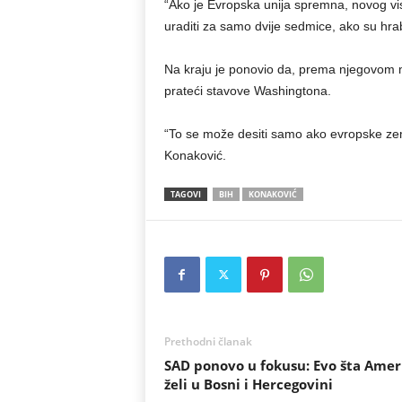
“Ako je Evropska unija spremna, novog v
uraditi za samo dvije sedmice, ako su hrabr
Na kraju je ponovio da, prema njegovom miš
prateći stavove Washingtona.
“To se može desiti samo ako evropske zemlj
Konaković.
TAGOVI
BIH
KONAKOVIĆ
Prethodni članak
SAD ponovo u fokusu: Evo šta Amer
želi u Bosni i Hercegovini