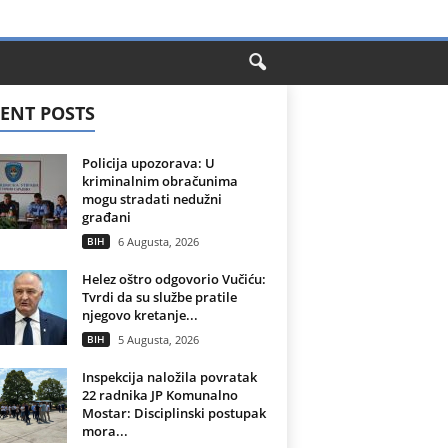
ENT POSTS
Policija upozorava: U
kriminalnim obračunima
mogu stradati nedužni
građani
BIH
6 Augusta, 2026
Helez oštro odgovorio Vučiću:
Tvrdi da su službe pratile
njegovo kretanje...
BIH
5 Augusta, 2026
Inspekcija naložila povratak
22 radnika JP Komunalno
Mostar: Disciplinski postupak
mora...