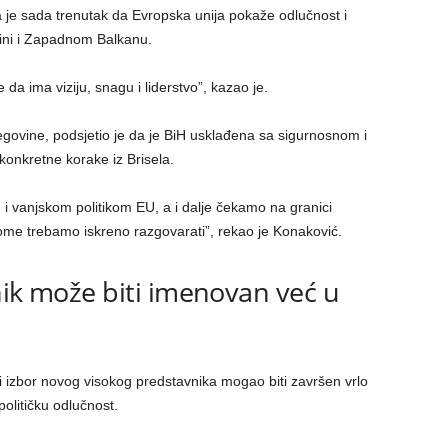
 je sada trenutak da Evropska unija pokaže odlučnost i
vini i Zapadnom Balkanu.
da ima viziju, snagu i liderstvo”, kazao je.
ovine, podsjetio je da je BiH usklađena sa sigurnosnom i
 konkretne korake iz Brisela.
 vanjskom politikom EU, a i dalje čekamo na granici
tome trebamo iskreno razgovarati”, rekao je Konaković.
nik može biti imenovan već u
i izbor novog visokog predstavnika mogao biti završen vrlo
olitičku odlučnost.