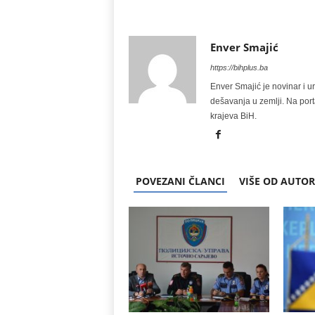
Enver Smajić
https://bihplus.ba
Enver Smajić je novinar i u
dešavanja u zemlji. Na port
krajeva BiH.
POVEZANI ČLANCI
VIŠE OD AUTO