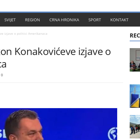
KT
SVIJET
REGION
CRNA HRONIKA
SPORT
KONTAKT
e izjave o politici Amerikanaca
REC
kon Konakovićeve izjave o
ca
0