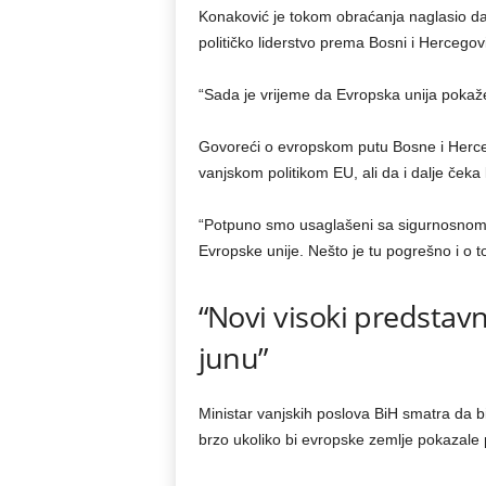
Konaković je tokom obraćanja naglasio da
političko liderstvo prema Bosni i Hercego
“Sada je vrijeme da Evropska unija pokaže 
Govoreći o evropskom putu Bosne i Herceg
vanjskom politikom EU, ali da i dalje čeka
“Potpuno smo usaglašeni sa sigurnosnom i
Evropske unije. Nešto je tu pogrešno i o 
“Novi visoki predstav
junu”
Ministar vanjskih poslova BiH smatra da b
brzo ukoliko bi evropske zemlje pokazale p