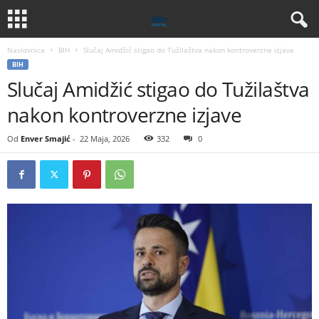
Naslovnica
BIH
Slučaj Amidžić stigao do Tužilaštva nakon kontroverzne izjave
BIH
Slučaj Amidžić stigao do Tužilaštva
nakon kontroverzne izjave
Od
Enver Smajić
-
22 Maja, 2026
332
0