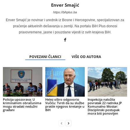
Enver Smajić
https://bihplus.ba
Enver Smajić je novinar i urednik iz Bosne i Hercegovine, specijalizovan za
praćenje aktuelnih dešavanja u zemlji. Na portalu BiH Plus donosi
pravovremene, jasne i pouzdane vijesti iz svih krajeva BiH.
POVEZANI ČLANCI
VIŠE OD AUTORA
Policija upozorava: U
Helez oštro odgovorio
Inspekcija naložila
kriminalnim obračunima
Vučiću: Tvrdi da su službe
povratak 22 radnika JP
mogu stradati nedužni
pratile njegovo kretanje u
Komunalno Mostar:
građani
BiH
Disciplinski postupak
mora biti ponovljen