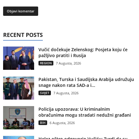
RECENT POSTS
Vučić dočekuje Zelenskog: Posjeta koju će
pažljivo pratiti i Rusija
REGION
7 Augusta, 2026
Pakistan, Turska i Saudijska Arabija udružuju
snage nakon rata SAD-a i...
SVIJET
7 Augusta, 2026
Policija upozorava: U kriminalnim
obračunima mogu stradati nedužni građani
BIH
6 Augusta, 2026
Helez oštro odgovorio Vučiću: Tvrdi da su