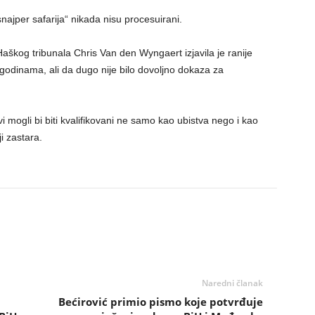
najper safarija“ nikada nisu procesuirani.
Haškog tribunala Chris Van den Wyngaert izjavila je ranije
godinama, ali da dugo nije bilo dovoljno dokaza za
i mogli bi biti kvalifikovani ne samo kao ubistva nego i kao
ji zastara.
Naredni članak
Bećirović primio pismo koje potvrđuje