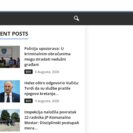
ENT POSTS
Policija upozorava: U
kriminalnim obračunima
mogu stradati nedužni
građani
BIH
6 Augusta, 2026
Helez oštro odgovorio Vučiću:
Tvrdi da su službe pratile
njegovo kretanje...
BIH
5 Augusta, 2026
Inspekcija naložila povratak
22 radnika JP Komunalno
Mostar: Disciplinski postupak
mora...