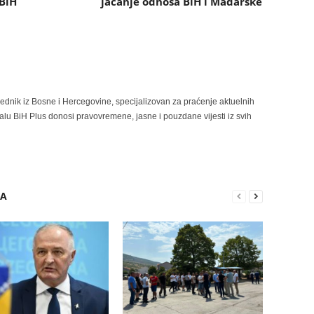
 BiH
jačanje odnosa BiH i Mađarske
rednik iz Bosne i Hercegovine, specijalizovan za praćenje aktuelnih
alu BiH Plus donosi pravovremene, jasne i pouzdane vijesti iz svih
RA