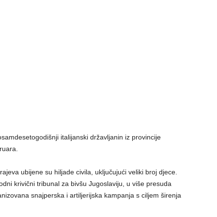
 osamdesetogodišnji italijanski državljanin iz provincije
ruara.
va ubijene su hiljade civila, uključujući veliki broj djece.
i krivični tribunal za bivšu Jugoslaviju, u više presuda
anizovana snajperska i artiljerijska kampanja s ciljem širenja