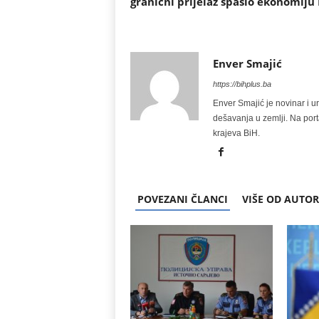
granični prijelaz spasio ekonomiju
Enver Smajić
https://bihplus.ba
Enver Smajić je novinar i u
dešavanja u zemlji. Na port
krajeva BiH.
POVEZANI ČLANCI
VIŠE OD AUTO