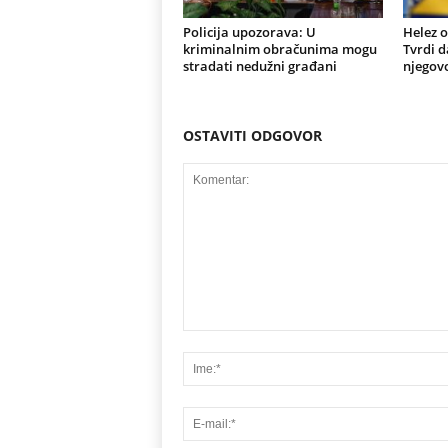
Policija upozorava: U
Helez o
kriminalnim obračunima mogu
Tvrdi d
stradati nedužni građani
njegovo
OSTAVITI ODGOVOR