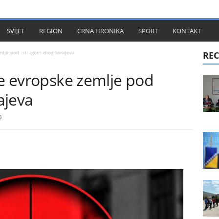
KT
SVIJET
REGION
CRNA HRONIKA
SPORT
KONTAKT
mlje pod istragom zbog Sarajeva
REC
ne evropske zemlje pod
ajeva
0