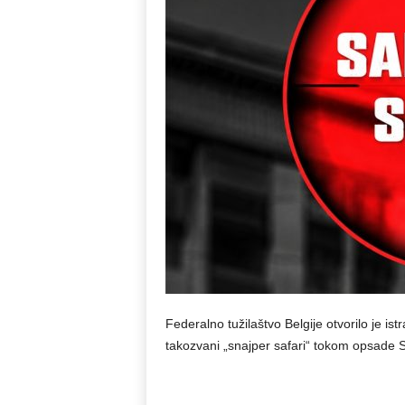
Federalno tužilaštvo Belgije otvorilo je is
takozvani „snajper safari“ tokom opsade 