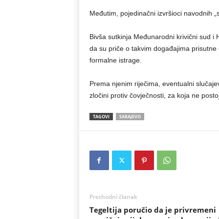
Međutim, pojedinačni izvršioci navodnih „s
Bivša sutkinja Međunarodni krivični sud i 
da su priče o takvim događajima prisutne 
formalne istrage.
Prema njenim riječima, eventualni slučajev
zločini protiv čovječnosti, za koja ne posto
TAGOVI
SARAJEVO
Prethodni članak
Tegeltija poručio da je privremeni