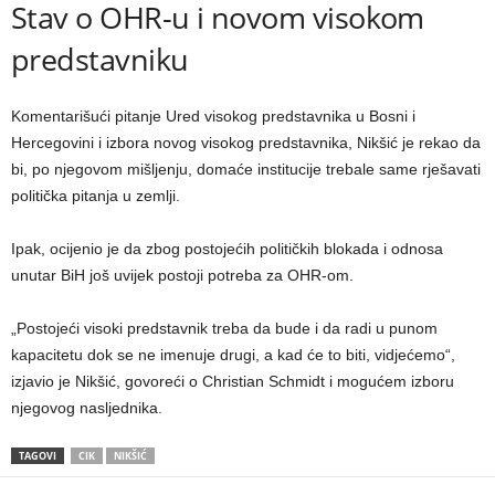
Stav o OHR-u i novom visokom
predstavniku
Komentarišući pitanje Ured visokog predstavnika u Bosni i
Hercegovini i izbora novog visokog predstavnika, Nikšić je rekao da
bi, po njegovom mišljenju, domaće institucije trebale same rješavati
politička pitanja u zemlji.
Ipak, ocijenio je da zbog postojećih političkih blokada i odnosa
unutar BiH još uvijek postoji potreba za OHR-om.
„Postojeći visoki predstavnik treba da bude i da radi u punom
kapacitetu dok se ne imenuje drugi, a kad će to biti, vidjećemo“,
izjavio je Nikšić, govoreći o Christian Schmidt i mogućem izboru
njegovog nasljednika.
TAGOVI
CIK
NIKŠIĆ