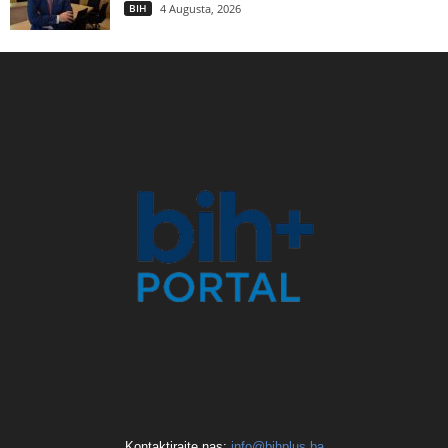
BIH
4 Augusta, 2026
Kontaktirajte nas:
info@bihplus.ba