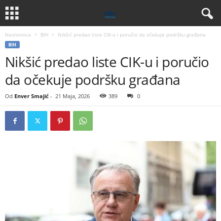
Naslovnica
BIH
Nikšić predao liste CIK-u i poručio da očekuje podršku građana
BIH
Nikšić predao liste CIK-u i poručio
da očekuje podršku građana
Od
Enver Smajić
-
21 Maja, 2026
389
0