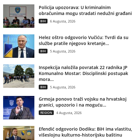
Policija upozorava: U kriminalnim
obračunima mogu stradati nedužni građani
BIH
6 Augusta, 2026
Helez oštro odgovorio Vučiću: Tvrdi da su
službe pratile njegovo kretanje...
BIH
5 Augusta, 2026
Inspekcija naložila povratak 22 radnika JP
Komunalno Mostar: Disciplinski postupak
mora...
BIH
5 Augusta, 2026
Grmoja ponovo traži vojsku na hrvatskoj
granici, upozorio i na moguću...
REGION
4 Augusta, 2026
Efendić odgovorio Dodiku: BiH ima vlastitu,
višeslojnu kulturno-historijsku baštinu