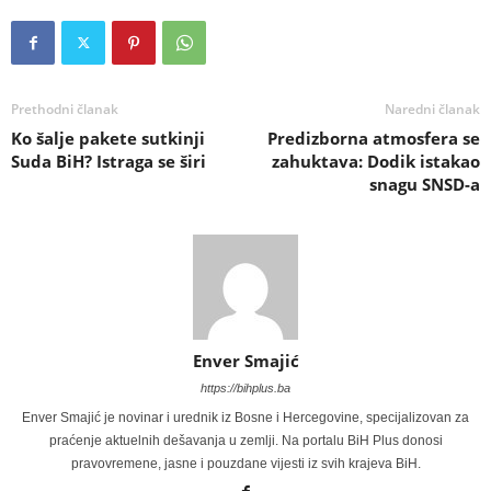
Prethodni članak
Naredni članak
Ko šalje pakete sutkinji
Predizborna atmosfera se
Suda BiH? Istraga se širi
zahuktava: Dodik istakao
snagu SNSD-a
Enver Smajić
https://bihplus.ba
Enver Smajić je novinar i urednik iz Bosne i Hercegovine, specijalizovan za
praćenje aktuelnih dešavanja u zemlji. Na portalu BiH Plus donosi
pravovremene, jasne i pouzdane vijesti iz svih krajeva BiH.