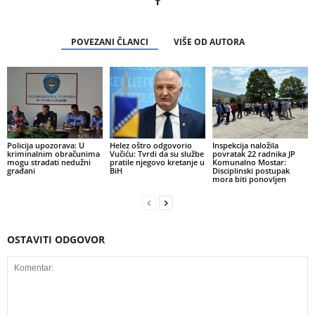
POVEZANI ČLANCI
VIŠE OD AUTORA
Policija upozorava: U
Helez oštro odgovorio
Inspekcija naložila
kriminalnim obračunima
Vučiću: Tvrdi da su službe
povratak 22 radnika JP
mogu stradati nedužni
pratile njegovo kretanje u
Komunalno Mostar:
građani
BiH
Disciplinski postupak
mora biti ponovljen
OSTAVITI ODGOVOR