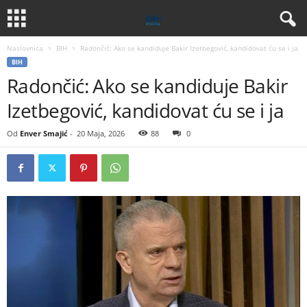
Naslovnica
BIH
Radončić: Ako se kandiduje Bakir Izetbegović, kandidovat ću se i ja
BIH
Radončić: Ako se kandiduje Bakir
Izetbegović, kandidovat ću se i ja
Od
Enver Smajić
-
20 Maja, 2026
88
0