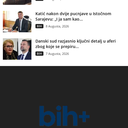
Katić nakon dvije pucnjave u Istočnom
Sarajevu: „I ja sam kao...
BIH
8 Augusta, 2026
Danski sud razjasnio ključni detalj u aferi
zbog koje se prepiru...
BIH
7 Augusta, 2026