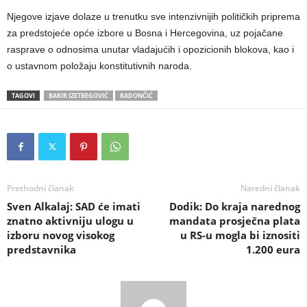
Njegove izjave dolaze u trenutku sve intenzivnijih političkih priprema
za predstojeće opće izbore u Bosna i Hercegovina, uz pojačane
rasprave o odnosima unutar vladajućih i opozicionih blokova, kao i
o ustavnom položaju konstitutivnih naroda.
TAGOVI
BAKIR IZETBEGOVIĆ
RADONČIĆ
Prethodni članak
Naredni članak
Sven Alkalaj: SAD će imati
Dodik: Do kraja narednog
znatno aktivniju ulogu u
mandata prosječna plata
izboru novog visokog
u RS-u mogla bi iznositi
predstavnika
1.200 eura