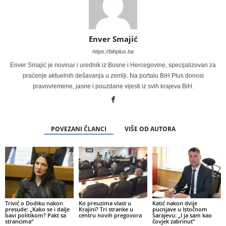
Enver Smajić
https://bihplus.ba
Enver Smajić je novinar i urednik iz Bosne i Hercegovine, specijalizovan za
praćenje aktuelnih dešavanja u zemlji. Na portalu BiH Plus donosi
pravovremene, jasne i pouzdane vijesti iz svih krajeva BiH.
POVEZANI ČLANCI
VIŠE OD AUTORA
Trivić o Dodiku nakon
Ko preuzima vlast u
Katić nakon dvije
presude: „Kako se i dalje
Krajini? Tri stranke u
pucnjave u Istočnom
bavi politikom? Pakt sa
centru novih pregovora
Sarajevu: „I ja sam kao
strancima“
čovjek zabrinut“