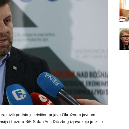
raković podnio je krivičnu prijavu Okružnom javnom
ansija i trezora BiH Srđan Amidžić zbog izjava koje je iznio