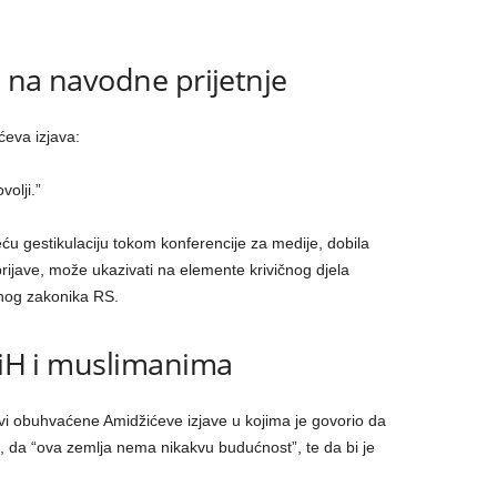
i na navodne prijetnje
ćeva izjava:
olji.”
teću gestikulaciju tokom konferencije za medije, dobila
rijave, može ukazivati na elemente krivičnog djela
čnog zakonika RS.
 BiH i muslimanima
avi obuhvaćene Amidžićeve izjave u kojima je govorio da
, da “ova zemlja nema nikakvu budućnost”, te da bi je