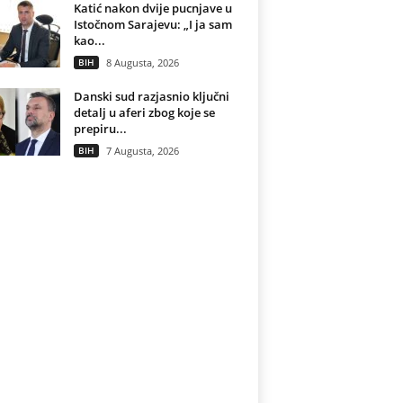
Katić nakon dvije pucnjave u
Istočnom Sarajevu: „I ja sam
kao...
BIH
8 Augusta, 2026
Danski sud razjasnio ključni
detalj u aferi zbog koje se
prepiru...
BIH
7 Augusta, 2026