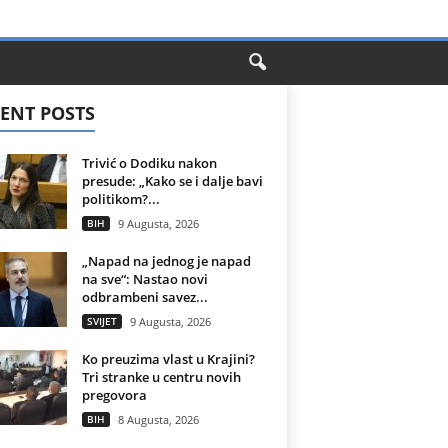
ENT POSTS
Trivić o Dodiku nakon
presude: „Kako se i dalje bavi
politikom?...
BIH
9 Augusta, 2026
„Napad na jednog je napad
na sve“: Nastao novi
odbrambeni savez...
SVIJET
9 Augusta, 2026
Ko preuzima vlast u Krajini?
Tri stranke u centru novih
pregovora
BIH
8 Augusta, 2026