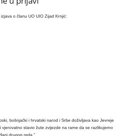
e u prijavi
izjava o članu UO UIO Zijad Krnjić:
rpski, bošnjački i hrvatski narod i Srbe doživljava kao Jevreje
 vjerovatno stavio žute zvijezde na rame da se razlikujemo
đani drugog reda.”