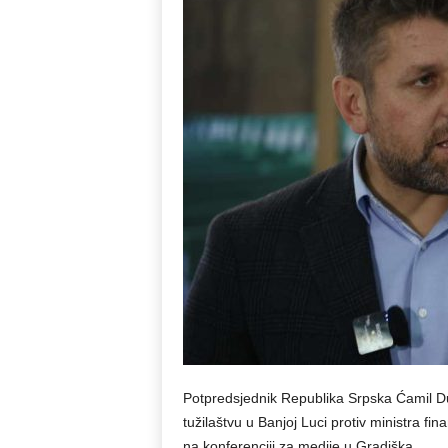
Potpredsjednik Republika Srpska Ćamil Du
tužilaštvu u Banjoj Luci protiv ministra fin
na konferenciji za medije u Gradiška.