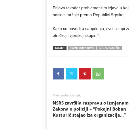
Prijava također problematizira izjave u ko
nosioci mržnje prema Republici Srpskoj.
Kako se navodi u saopćenju, svi ti istupi 
etničkoj i vjerskoj skupini”.
TAGOVI
ĆAMIL DURAKOVIĆ
SRĐAN AMIDŽIĆ
Prethodni članak
NSRS završila raspravu o izmjenam
Zakona o policiji – “Pokojni Boban
Kusturić stajao iza organizacije…”