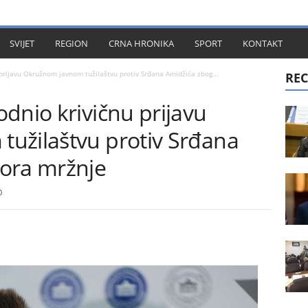
KT
SVIJET
REGION
CRNA HRONIKA
SPORT
KONTAKT
prijavu Okružnom javnom tužilaštvu protiv Srđana Amidžića zbog...
REC
dnio krivičnu prijavu
užilaštvu protiv Srđana
ora mržnje
0