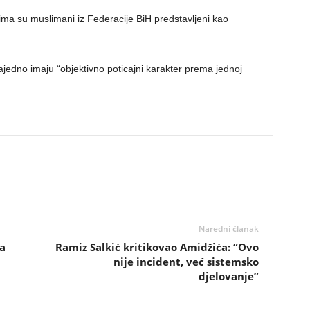
jima su muslimani iz Federacije BiH predstavljeni kao
zajedno imaju “objektivno poticajni karakter prema jednoj
Naredni članak
a
Ramiz Salkić kritikovao Amidžića: “Ovo
nije incident, već sistemsko
djelovanje”