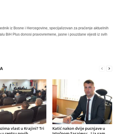
rednik iz Bosne i Hercegovine, specijalizovan za praćenje aktuelnih
alu BiH Plus donosi pravovremene, jasne i pouzdane vijesti iz svih
RA
zima vlast u Krajini? Tri
Katić nakon dvije pucnjave u
 u centru novih
Istočnom Sarajevu: „I ja sam