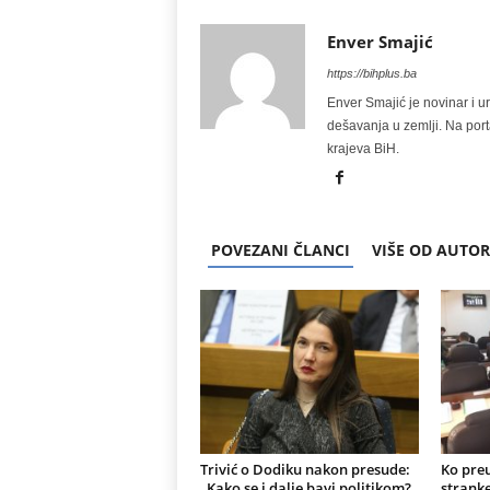
Enver Smajić
https://bihplus.ba
Enver Smajić je novinar i u
dešavanja u zemlji. Na port
krajeva BiH.
POVEZANI ČLANCI
VIŠE OD AUTO
Trivić o Dodiku nakon presude:
Ko preu
„Kako se i dalje bavi politikom?
stranke