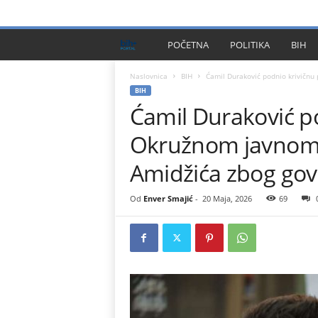
PRIVACY POLICY
IMPRESSUM
O NAMA
KONTA
B
POČETNA
POLITIKA
BIH
I
Naslovnica
BIH
Ćamil Duraković podnio krivičnu 
BIH
Ćamil Duraković po
H
Okružnom javnom t
P
Amidžića zbog gov
l
Od
Enver Smajić
-
20 Maja, 2026
69
u
s