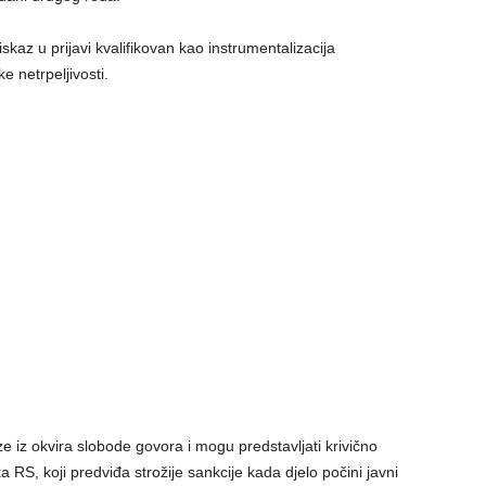
kaz u prijavi kvalifikovan kao instrumentalizacija
e netrpeljivosti.
e iz okvira slobode govora i mogu predstavljati krivično
a RS, koji predviđa strožije sankcije kada djelo počini javni