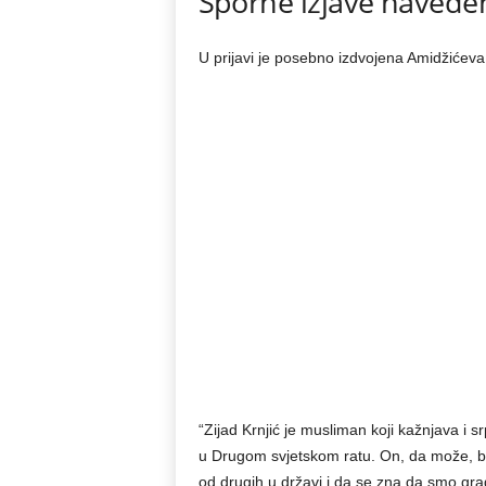
Sporne izjave naveden
U prijavi je posebno izdvojena Amidžićeva 
“Zijad Krnjić je musliman koji kažnjava i s
u Drugom svjetskom ratu. On, da može, bi
od drugih u državi i da se zna da smo gra