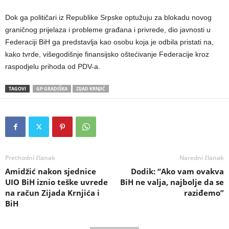
Dok ga političari iz Republike Srpske optužuju za blokadu novog
graničnog prijelaza i probleme građana i privrede, dio javnosti u
Federaciji BiH ga predstavlja kao osobu koja je odbila pristati na,
kako tvrde, višegodišnje finansijsko oštećivanje Federacije kroz
raspodjelu prihoda od PDV-a.
TAGOVI
GP GRADIŠKA
ZIJAD KRNJIĆ
Prethodni članak
Naredni članak
Amidžić nakon sjednice
Dodik: “Ako vam ovakva
UIO BiH iznio teške uvrede
BiH ne valja, najbolje da se
na račun Zijada Krnjića i
raziđemo”
BiH