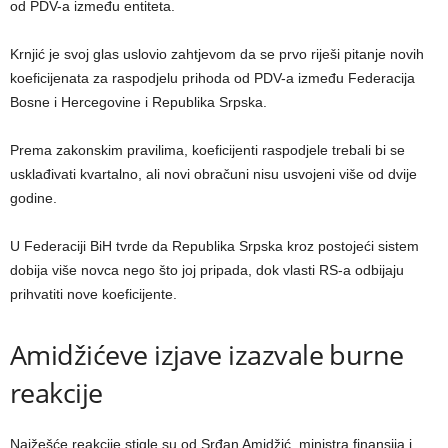
od PDV-a između entiteta.
Krnjić je svoj glas uslovio zahtjevom da se prvo riješi pitanje novih
koeficijenata za raspodjelu prihoda od PDV-a između Federacija
Bosne i Hercegovine i Republika Srpska.
Prema zakonskim pravilima, koeficijenti raspodjele trebali bi se
usklađivati kvartalno, ali novi obračuni nisu usvojeni više od dvije
godine.
U Federaciji BiH tvrde da Republika Srpska kroz postojeći sistem
dobija više novca nego što joj pripada, dok vlasti RS-a odbijaju
prihvatiti nove koeficijente.
Amidžićeve izjave izazvale burne
reakcije
Najžešće reakcije stigle su od Srđan Amidžić, ministra finansija i