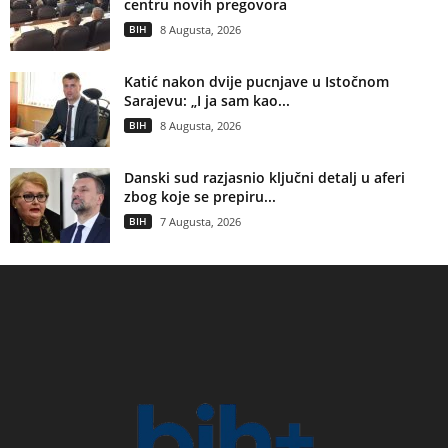
centru novih pregovora
BIH
8 Augusta, 2026
Katić nakon dvije pucnjave u Istočnom
Sarajevu: „I ja sam kao...
BIH
8 Augusta, 2026
Danski sud razjasnio ključni detalj u aferi
zbog koje se prepiru...
BIH
7 Augusta, 2026