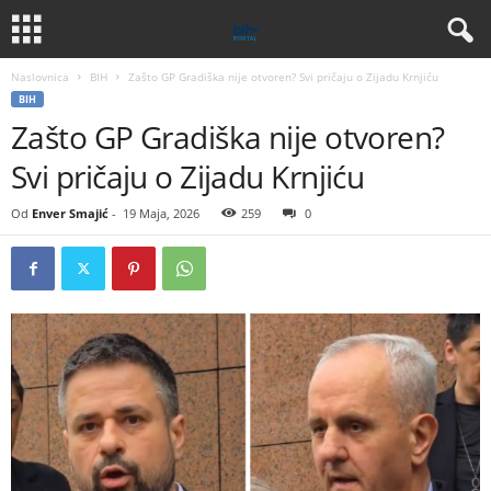
Naslovnica
BIH
Zašto GP Gradiška nije otvoren? Svi pričaju o Zijadu Krnjiću
BIH
Zašto GP Gradiška nije otvoren?
Svi pričaju o Zijadu Krnjiću
Od
Enver Smajić
-
19 Maja, 2026
259
0