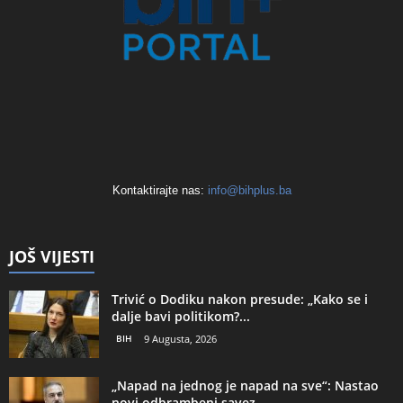
Kontaktirajte nas:
info@bihplus.ba
JOŠ VIJESTI
Trivić o Dodiku nakon presude: „Kako se i
dalje bavi politikom?...
BIH
9 Augusta, 2026
„Napad na jednog je napad na sve“: Nastao
novi odbrambeni savez...