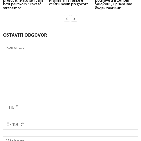
presude: „Kako se i dalje
Krajini? Tri stranke u
pucnjave u Istočnom
bavi politikom? Pakt sa
centru novih pregovora
Sarajevu: „I ja sam kao
strancima“
čovjek zabrinut“
OSTAVITI ODGOVOR