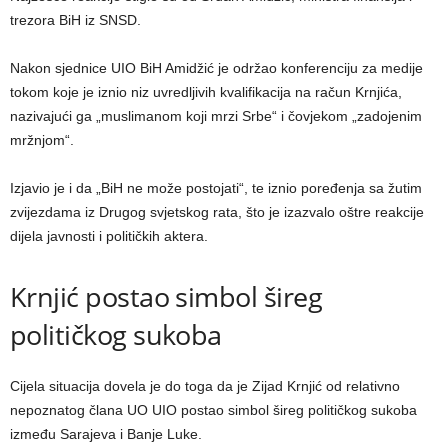
trezora BiH iz SNSD.
Nakon sjednice UIO BiH Amidžić je održao konferenciju za medije
tokom koje je iznio niz uvredljivih kvalifikacija na račun Krnjića,
nazivajući ga „muslimanom koji mrzi Srbe“ i čovjekom „zadojenim
mržnjom“.
Izjavio je i da „BiH ne može postojati“, te iznio poređenja sa žutim
zvijezdama iz Drugog svjetskog rata, što je izazvalo oštre reakcije
dijela javnosti i političkih aktera.
Krnjić postao simbol šireg
političkog sukoba
Cijela situacija dovela je do toga da je Zijad Krnjić od relativno
nepoznatog člana UO UIO postao simbol šireg političkog sukoba
između Sarajeva i Banje Luke.