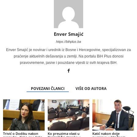
Enver Smajić
https://bihplus.ba
Enver Smajić je novinar i urednik iz Bosne i Hercegovine, specijalizovan za
praćenje aktuelnih dešavanja u zemlji. Na portalu BiH Plus donosi
pravovremene, jasne i pouzdane vijesti iz svih krajeva BiH.
POVEZANI ČLANCI
VIŠE OD AUTORA
Trivić o Dodiku nakon
Ko preuzima vlast u
Katić nakon dvije