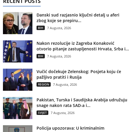
RECENT POSTS
Danski sud razjasnio ključni detalj u aferi
zbog koje se prepiru...
BIH
7 Augusta, 2026
Nakon rezolucije iz Zagreba Konaković
otvorio pitanje zastupljenosti Hrvata, Srba i...
BIH
7 Augusta, 2026
Vučić dočekuje Zelenskog: Posjeta koju će
pažljivo pratiti i Rusija
REGION
7 Augusta, 2026
Pakistan, Turska i Saudijska Arabija udružuju
snage nakon rata SAD-a i...
SVIJET
7 Augusta, 2026
Policija upozorava: U kriminalnim