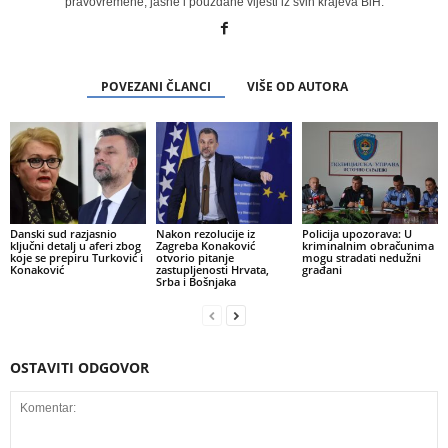
pravovremene, jasne i pouzdane vijesti iz svih krajeva BiH.
POVEZANI ČLANCI
VIŠE OD AUTORA
Danski sud razjasnio
Nakon rezolucije iz
Policija upozorava: U
ključni detalj u aferi zbog
Zagreba Konaković
kriminalnim obračunima
koje se prepiru Turković i
otvorio pitanje
mogu stradati nedužni
Konaković
zastupljenosti Hrvata,
građani
Srba i Bošnjaka
OSTAVITI ODGOVOR