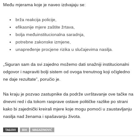
Među mjerama koje je naveo izdvajaju se:
brža reakcija policije,
efikasnije mjere zaštite žrtava,
bolja međuinstitucionalna saradnja,
potrebne zakonske izmjene,
unapređenje procjene rizika u slučajevima nasilja.
„Siguran sam da svi zajedno možemo dati snažniji institucionalni
odgovor i napraviti bolji sistem od ovoga trenutnog koji očigledno
ne daje rezultate“, poručio je.
Na kraju je pozvao zastupnike da podrže uvrštavanje ove tačke na
dnevni red i da tokom rasprave ostave političke razlike po strani
kako bi zajednički kreirali mjere koje mogu pomoći u zaustavljanju
nasilja nad ženama i spašavanju života.
TAGOVI
BIH
MAGAZINOVIĆ