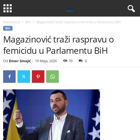
Naslovnica
BIH
Magazinović traži raspravu o femicidu u Parlamentu BiH
BIH
Magazinović traži raspravu o
femicidu u Parlamentu BiH
Od
Enver Smajić
-
19 Maja, 2026
70
0