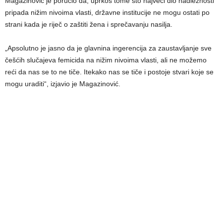
Magazinović je poručio da, uprkos tome što najveći dio nadležnosti
pripada nižim nivoima vlasti, državne institucije ne mogu ostati po
strani kada je riječ o zaštiti žena i sprečavanju nasilja.
„Apsolutno je jasno da je glavnina ingerencija za zaustavljanje sve
češćih slučajeva femicida na nižim nivoima vlasti, ali ne možemo
reći da nas se to ne tiče. Itekako nas se tiče i postoje stvari koje se
mogu uraditi“, izjavio je Magazinović.