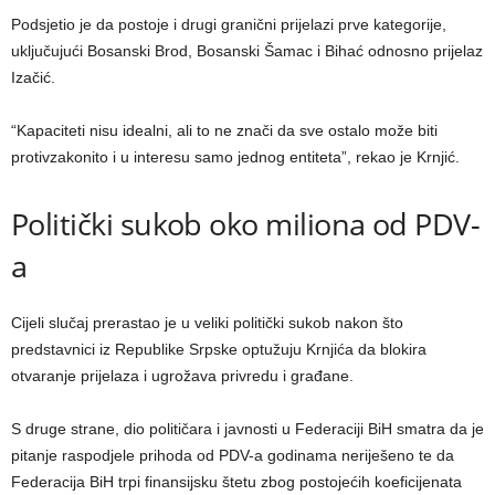
Podsjetio je da postoje i drugi granični prijelazi prve kategorije,
uključujući Bosanski Brod, Bosanski Šamac i Bihać odnosno prijelaz
Izačić.
“Kapaciteti nisu idealni, ali to ne znači da sve ostalo može biti
protivzakonito i u interesu samo jednog entiteta”, rekao je Krnjić.
Politički sukob oko miliona od PDV-
a
Cijeli slučaj prerastao je u veliki politički sukob nakon što
predstavnici iz Republike Srpske optužuju Krnjića da blokira
otvaranje prijelaza i ugrožava privredu i građane.
S druge strane, dio političara i javnosti u Federaciji BiH smatra da je
pitanje raspodjele prihoda od PDV-a godinama neriješeno te da
Federacija BiH trpi finansijsku štetu zbog postojećih koeficijenata