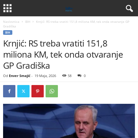
Naslovnica
BIH
Krnjić: RS treba vratiti 151,8 miliona KM, tek onda otvaranje GP
Gradiška
BIH
Krnjić: RS treba vratiti 151,8
miliona KM, tek onda otvaranje
GP Gradiška
Od
Enver Smajić
-
19 Maja, 2026
58
0