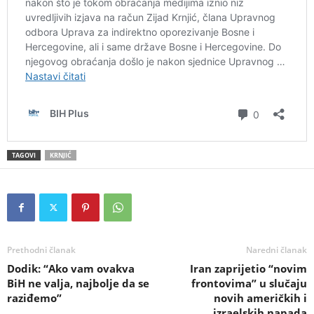
TAGOVI
KRNJIĆ
Prethodni članak
Naredni članak
Dodik: “Ako vam ovakva
Iran zaprijetio “novim
BiH ne valja, najbolje da se
frontovima” u slučaju
raziđemo”
novih američkih i
izraelskih napada