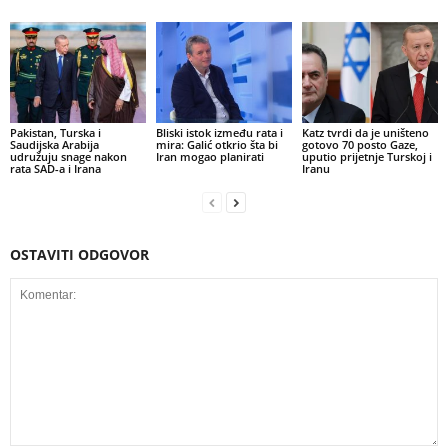
Pakistan, Turska i
Bliski istok između rata i
Katz tvrdi da je uništeno
Saudijska Arabija
mira: Galić otkrio šta bi
gotovo 70 posto Gaze,
udružuju snage nakon
Iran mogao planirati
uputio prijetnje Turskoj i
rata SAD-a i Irana
Iranu
OSTAVITI ODGOVOR