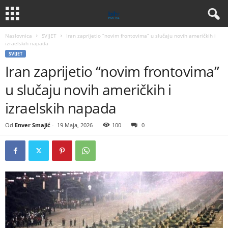
Naslovnica
SVIJET
Iran zaprijetio “novim frontovima” u slučaju novih američkih i
izraelskih napada
SVIJET
Iran zaprijetio “novim frontovima”
u slučaju novih američkih i
izraelskih napada
Od
Enver Smajić
-
19 Maja, 2026
100
0