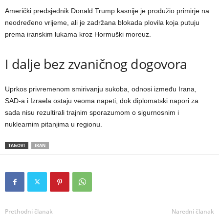
Američki predsjednik Donald Trump kasnije je produžio primirje na
neodređeno vrijeme, ali je zadržana blokada plovila koja putuju
prema iranskim lukama kroz Hormuški moreuz.
I dalje bez zvaničnog dogovora
Uprkos privremenom smirivanju sukoba, odnosi između Irana,
SAD-a i Izraela ostaju veoma napeti, dok diplomatski napori za
sada nisu rezultirali trajnim sporazumom o sigurnosnim i
nuklearnim pitanjima u regionu.
TAGOVI
IRAN
Prethodni članak
Naredni članak