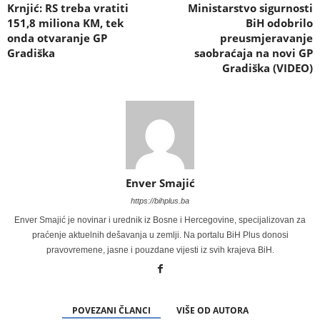
Krnjić: RS treba vratiti
Ministarstvo sigurnosti
151,8 miliona KM, tek
BiH odobrilo
onda otvaranje GP
preusmjeravanje
Gradiška
saobraćaja na novi GP
Gradiška (VIDEO)
Enver Smajić
https://bihplus.ba
Enver Smajić je novinar i urednik iz Bosne i Hercegovine, specijalizovan za
praćenje aktuelnih dešavanja u zemlji. Na portalu BiH Plus donosi
pravovremene, jasne i pouzdane vijesti iz svih krajeva BiH.
POVEZANI ČLANCI
VIŠE OD AUTORA