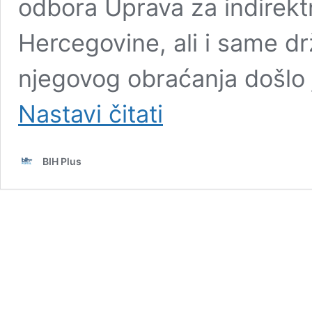
odbora Uprava za indirekt
Hercegovine, ali i same d
njegovog obraćanja došlo
Amidžić
Nastavi čitati
nakon
sjednice
UIO
BIH Plus
BiH
iznio
teške
uvrede
na
račun
Zijada
Krnjića
i
BiH