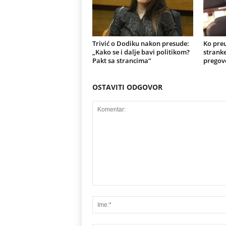
Trivić o Dodiku nakon presude:
Ko preu
„Kako se i dalje bavi politikom?
stranke
Pakt sa strancima“
pregov
OSTAVITI ODGOVOR