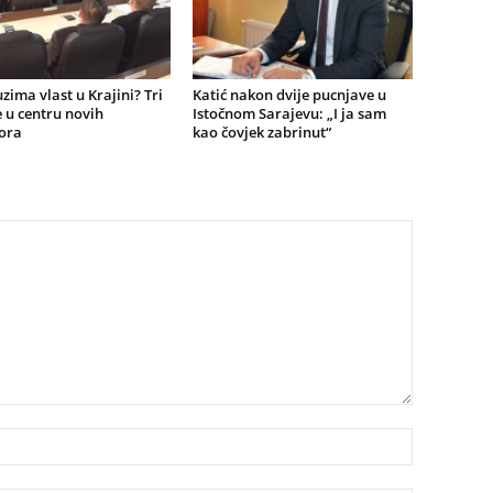
zima vlast u Krajini? Tri
Katić nakon dvije pucnjave u
 u centru novih
Istočnom Sarajevu: „I ja sam
ora
kao čovjek zabrinut“