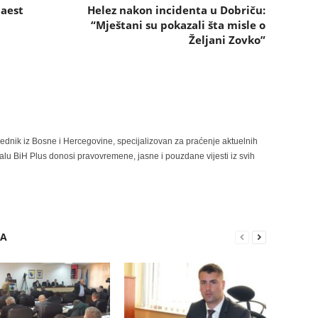
naest
Helez nakon incidenta u Dobriču:
“Mještani su pokazali šta misle o
Željani Zovko”
rednik iz Bosne i Hercegovine, specijalizovan za praćenje aktuelnih
alu BiH Plus donosi pravovremene, jasne i pouzdane vijesti iz svih
RA