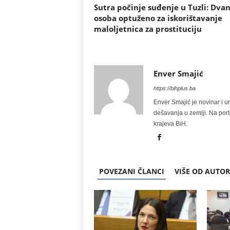
Sutra počinje suđenje u Tuzli: Dva
osoba optuženo za iskorištavanje
maloljetnica za prostituciju
Enver Smajić
https://bihplus.ba
Enver Smajić je novinar i u
dešavanja u zemlji. Na port
krajeva BiH.
POVEZANI ČLANCI
VIŠE OD AUTO