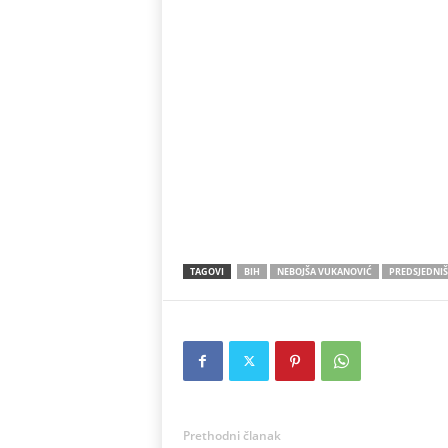
TAGOVI
BIH
NEBOJŠA VUKANOVIĆ
PREDSJEDNIŠ
Prethodni članak