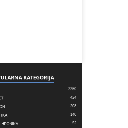
ULARNA KATEGORIJA
2250
424
ET
208
ON
140
TIKA
52
 HRONIKA