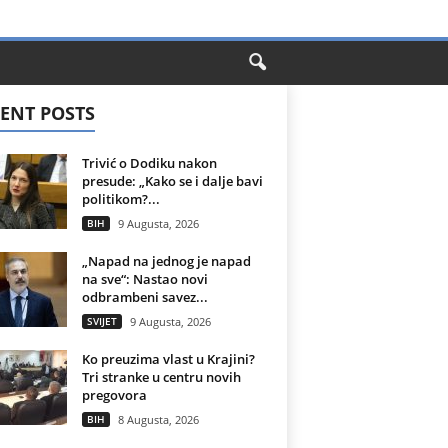
ENT POSTS
Trivić o Dodiku nakon
presude: „Kako se i dalje bavi
politikom?...
BIH
9 Augusta, 2026
„Napad na jednog je napad
na sve“: Nastao novi
odbrambeni savez...
SVIJET
9 Augusta, 2026
Ko preuzima vlast u Krajini?
Tri stranke u centru novih
pregovora
BIH
8 Augusta, 2026