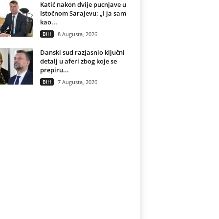
Katić nakon dvije pucnjave u
Istočnom Sarajevu: „I ja sam
kao...
BIH
8 Augusta, 2026
Danski sud razjasnio ključni
detalj u aferi zbog koje se
prepiru...
BIH
7 Augusta, 2026