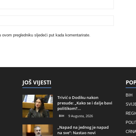
u ovom pregledniku sljedeći put kada komentarirate.
JOŠ VIJESTI
POP
BIH
Trivić o Dodiku nakon
presude: „Kako se i dalje bavi
SVIJ
politikom?...
REGI
BIH
9 Augusta, 2026
POLI
„Napad na jednog je napad
CRNA
na sve“: Nastao novi