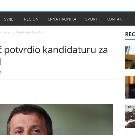
KT
SVIJET
REGION
CRNA HRONIKA
SPORT
KONTAKT
idaturu za Predsjedništvo BiH
REC
 potvrdio kandidaturu za
H
0