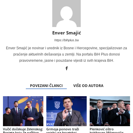
Enver Smajić
https://bihplus.ba
Enver Smajić je novinar i urednik iz Bosne i Hercegovine, specijalizovan za
praćenje aktuelnih dešavanja u zemlji. Na portalu BiH Plus donosi
pravovremene, jasne i pouzdane vijesti iz svih krajeva BiH.
POVEZANI ČLANCI
VIŠE OD AUTORA
Vučić dočekuje Zelenskog:
Grmoja ponovo traži
Plenković oštro
Posjeta koju će pažljivo
vojsku na hrvatskoj
kritikovao Milanovića: