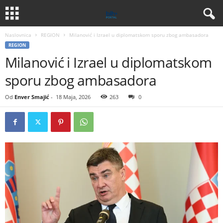
Naslovnica
REGION
Milanović i Izrael u diplomatskom sporu zbog ambasadora
REGION
Milanović i Izrael u diplomatskom
sporu zbog ambasadora
Od
Enver Smajić
-
18 Maja, 2026
263
0