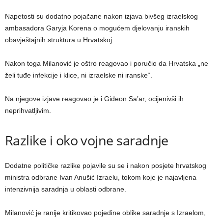
Napetosti su dodatno pojačane nakon izjava bivšeg izraelskog
ambasadora Garyja Korena o mogućem djelovanju iranskih
obavještajnih struktura u Hrvatskoj.
Nakon toga Milanović je oštro reagovao i poručio da Hrvatska „ne
želi tuđe infekcije i klice, ni izraelske ni iranske“.
Na njegove izjave reagovao je i Gideon Sa’ar, ocijenivši ih
neprihvatljivim.
Razlike i oko vojne saradnje
Dodatne političke razlike pojavile su se i nakon posjete hrvatskog
ministra odbrane Ivan Anušić Izraelu, tokom koje je najavljena
intenzivnija saradnja u oblasti odbrane.
Milanović je ranije kritikovao pojedine oblike saradnje s Izraelom,