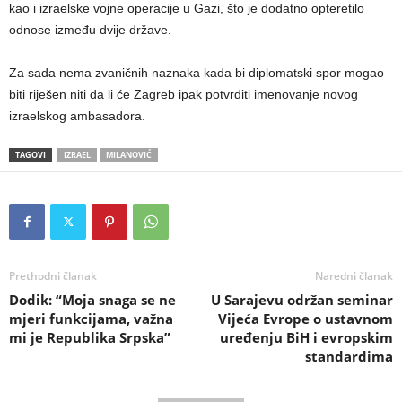
kao i izraelske vojne operacije u Gazi, što je dodatno opteretilo
odnose između dvije države.
Za sada nema zvaničnih naznaka kada bi diplomatski spor mogao
biti riješen niti da li će Zagreb ipak potvrditi imenovanje novog
izraelskog ambasadora.
TAGOVI
IZRAEL
MILANOVIĆ
Prethodni članak
Naredni članak
Dodik: “Moja snaga se ne
U Sarajevu održan seminar
mjeri funkcijama, važna
Vijeća Evrope o ustavnom
mi je Republika Srpska”
uređenju BiH i evropskim
standardima