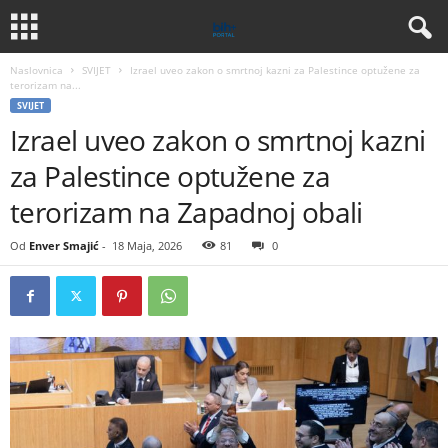
Naslovnica
SVIJET
Izrael uveo zakon o smrtnoj kazni za Palestince optužene za
terorizam na...
SVIJET
Izrael uveo zakon o smrtnoj kazni
za Palestince optužene za
terorizam na Zapadnoj obali
Od
Enver Smajić
-
18 Maja, 2026
81
0