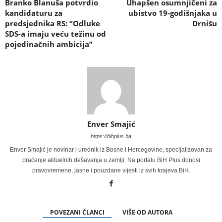
Branko Blanuša potvrdio
Uhapšen osumnjičeni za
kandidaturu za
ubistvo 19-godišnjaka u
predsjednika RS: “Odluke
Drnišu
SDS-a imaju veću težinu od
pojedinačnih ambicija”
Enver Smajić
https://bihplus.ba
Enver Smajić je novinar i urednik iz Bosne i Hercegovine, specijalizovan za
praćenje aktuelnih dešavanja u zemlji. Na portalu BiH Plus donosi
pravovremene, jasne i pouzdane vijesti iz svih krajeva BiH.
POVEZANI ČLANCI
VIŠE OD AUTORA