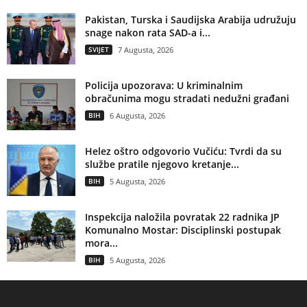
Pakistan, Turska i Saudijska Arabija udružuju
snage nakon rata SAD-a i...
SVIJET
7 Augusta, 2026
Policija upozorava: U kriminalnim
obračunima mogu stradati nedužni građani
BIH
6 Augusta, 2026
Helez oštro odgovorio Vučiću: Tvrdi da su
službe pratile njegovo kretanje...
BIH
5 Augusta, 2026
Inspekcija naložila povratak 22 radnika JP
Komunalno Mostar: Disciplinski postupak
mora...
BIH
5 Augusta, 2026