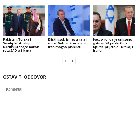
Pakistan, Turska i
Bliski istok između rata i
Katz tvrdi da je uništeno
Saudijska Arabija
mira: Galić otkrio šta bi
gotovo 70 posto Gaze,
udružuju snage nakon
Iran mogao planirati
uputio prijetnje Turskoj i
rata SAD-a i Irana
Iranu
OSTAVITI ODGOVOR