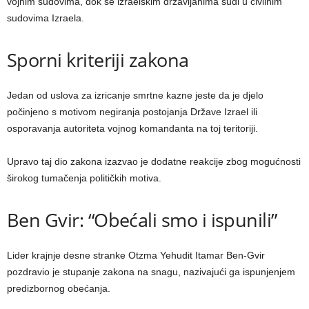
vojnim sudovima, dok se izraelskim državljanima sudi u civilnim
sudovima Izraela.
Sporni kriteriji zakona
Jedan od uslova za izricanje smrtne kazne jeste da je djelo
počinjeno s motivom negiranja postojanja Države Izrael ili
osporavanja autoriteta vojnog komandanta na toj teritoriji.
Upravo taj dio zakona izazvao je dodatne reakcije zbog mogućnosti
širokog tumačenja političkih motiva.
Ben Gvir: “Obećali smo i ispunili”
Lider krajnje desne stranke Otzma Yehudit Itamar Ben-Gvir
pozdravio je stupanje zakona na snagu, nazivajući ga ispunjenjem
predizbornog obećanja.