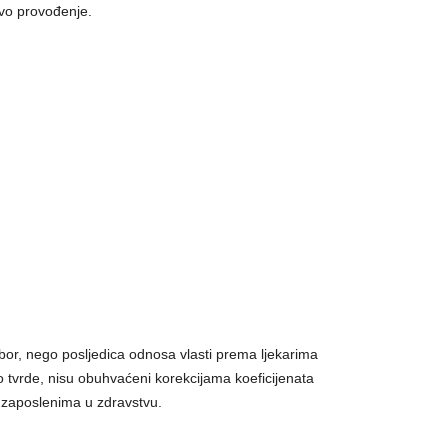
ovo provođenje.
izbor, nego posljedica odnosa vlasti prema ljekarima
ako tvrde, nisu obuhvaćeni korekcijama koeficijenata
 zaposlenima u zdravstvu.