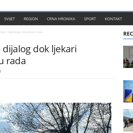
KT
SVIJET
REGION
CRNA HRONIKA
SPORT
KONTAKT
ekari najavljuju obustavu rada
REC
dijalog dok ljekari
u rada
0