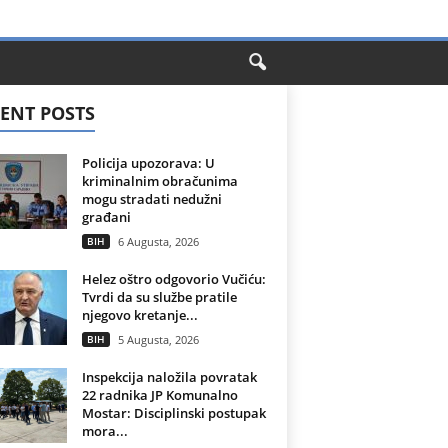
ENT POSTS
Policija upozorava: U
kriminalnim obračunima
mogu stradati nedužni
građani
BIH
6 Augusta, 2026
Helez oštro odgovorio Vučiću:
Tvrdi da su službe pratile
njegovo kretanje...
BIH
5 Augusta, 2026
Inspekcija naložila povratak
22 radnika JP Komunalno
Mostar: Disciplinski postupak
mora...