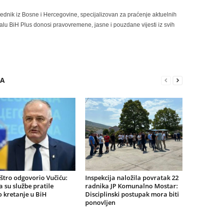
rednik iz Bosne i Hercegovine, specijalizovan za praćenje aktuelnih
alu BiH Plus donosi pravovremene, jasne i pouzdane vijesti iz svih
RA
štro odgovorio Vučiću:
Inspekcija naložila povratak 22
a su službe pratile
radnika JP Komunalno Mostar:
 kretanje u BiH
Disciplinski postupak mora biti
ponovljen