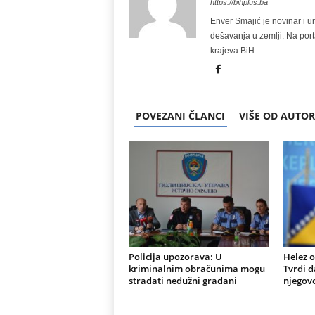
https://bihplus.ba
Enver Smajić je novinar i u
dešavanja u zemlji. Na port
krajeva BiH.
POVEZANI ČLANCI
VIŠE OD AUTO
Policija upozorava: U
Helez o
kriminalnim obračunima mogu
Tvrdi d
stradati nedužni građani
njegovo