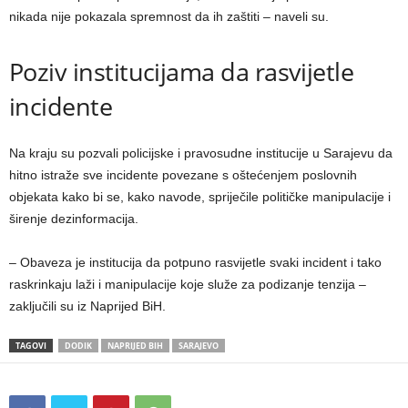
nikada nije pokazala spremnost da ih zaštiti – naveli su.
Poziv institucijama da rasvijetle
incidente
Na kraju su pozvali policijske i pravosudne institucije u Sarajevu da
hitno istraže sve incidente povezane s oštećenjem poslovnih
objekata kako bi se, kako navode, spriječile političke manipulacije i
širenje dezinformacija.
– Obaveza je institucija da potpuno rasvijetle svaki incident i tako
raskrinkaju laži i manipulacije koje služe za podizanje tenzija –
zaključili su iz Naprijed BiH.
TAGOVI
DODIK
NAPRIJED BIH
SARAJEVO