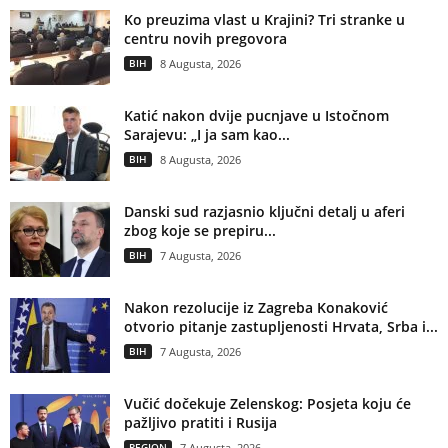
Ko preuzima vlast u Krajini? Tri stranke u
centru novih pregovora
BIH
8 Augusta, 2026
Katić nakon dvije pucnjave u Istočnom
Sarajevu: „I ja sam kao...
BIH
8 Augusta, 2026
Danski sud razjasnio ključni detalj u aferi
zbog koje se prepiru...
BIH
7 Augusta, 2026
Nakon rezolucije iz Zagreba Konaković
otvorio pitanje zastupljenosti Hrvata, Srba i...
BIH
7 Augusta, 2026
Vučić dočekuje Zelenskog: Posjeta koju će
pažljivo pratiti i Rusija
REGION
7 Augusta, 2026