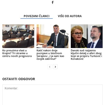
POVEZANI ČLANCI
VIŠE OD AUTORA
Ko preuzima vlast u
Katić nakon dvije
Danski sud razjasnio
Krajini? Tri stranke u
pucnjave u Istočnom
ključni detalj u aferi zbog
centru novih pregovora
Sarajevu: „I ja sam kao
koje se prepiru Turković i
čovjek zabrinut“
Konaković
OSTAVITI ODGOVOR