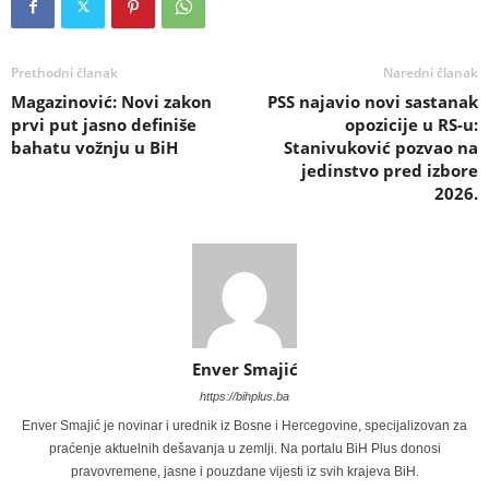
Prethodni članak
Naredni članak
Magazinović: Novi zakon
PSS najavio novi sastanak
prvi put jasno definiše
opozicije u RS-u:
bahatu vožnju u BiH
Stanivuković pozvao na
jedinstvo pred izbore
2026.
Enver Smajić
https://bihplus.ba
Enver Smajić je novinar i urednik iz Bosne i Hercegovine, specijalizovan za
praćenje aktuelnih dešavanja u zemlji. Na portalu BiH Plus donosi
pravovremene, jasne i pouzdane vijesti iz svih krajeva BiH.