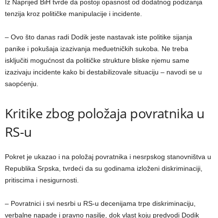
Iz Naprijed BiH tvrde da postoji opasnost od dodatnog podizanja
tenzija kroz političke manipulacije i incidente.
– Ovo što danas radi Dodik jeste nastavak iste politike sijanja
panike i pokušaja izazivanja međuetničkih sukoba. Ne treba
isključiti mogućnost da političke strukture bliske njemu same
izazivaju incidente kako bi destabilizovale situaciju – navodi se u
saopćenju.
Kritike zbog položaja povratnika u
RS-u
Pokret je ukazao i na položaj povratnika i nesrpskog stanovništva u
Republika Srpska, tvrdeći da su godinama izloženi diskriminaciji,
pritiscima i nesigurnosti.
– Povratnici i svi nesrbi u RS-u decenijama trpe diskriminaciju,
verbalne napade i pravno nasilje, dok vlast koju predvodi Dodik