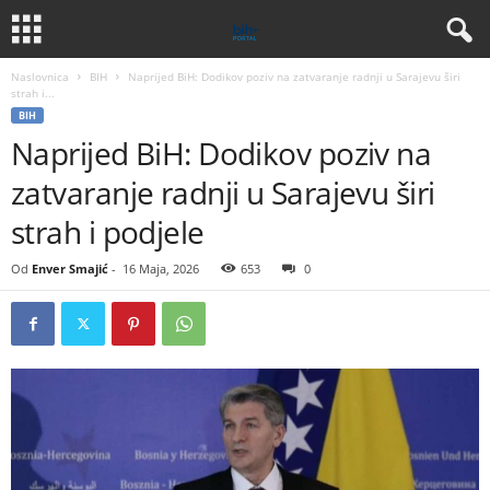
Naslovnica
BIH
Naprijed BiH: Dodikov poziv na zatvaranje radnji u Sarajevu širi
strah i...
BIH
Naprijed BiH: Dodikov poziv na
zatvaranje radnji u Sarajevu širi
strah i podjele
Od
Enver Smajić
-
16 Maja, 2026
653
0