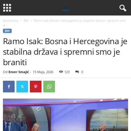
Naslovnica
BIH
Ramo Isak: Bosna i Hercegovina je stabilna država i spremni smo
je...
BIH
Ramo Isak: Bosna i Hercegovina je
stabilna država i spremni smo je
braniti
Od
Enver Smajić
-
15 Maja, 2026
123
0