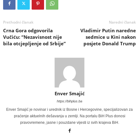
Prethodni članak
Naredni članak
Crna Gora odgovorila
Vladimir Putin naredne
Vučiću: “Nezavisnost nije
sedmice u Kini nakon
bila otcjepljenje od Srbije”
posjete Donald Trump
Enver Smajić
https://bihplus.ba
Enver Smajić je novinar i urednik iz Bosne i Hercegovine, specijalizovan za
praćenje aktuelnih dešavanja u zemlji. Na portalu BiH Plus donosi
pravovremene, jasne i pouzdane vijesti iz svih krajeva BiH.