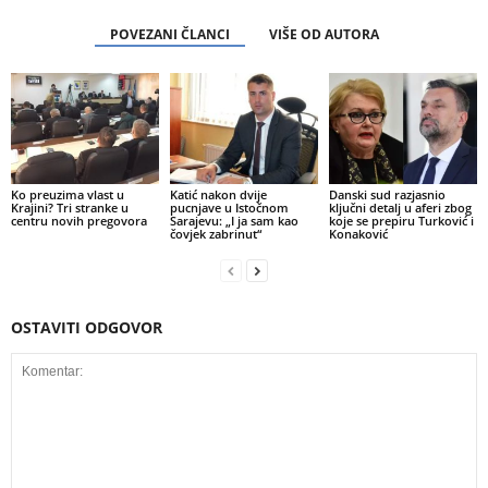
POVEZANI ČLANCI
VIŠE OD AUTORA
Ko preuzima vlast u
Katić nakon dvije
Danski sud razjasnio
Krajini? Tri stranke u
pucnjave u Istočnom
ključni detalj u aferi zbog
centru novih pregovora
Sarajevu: „I ja sam kao
koje se prepiru Turković i
čovjek zabrinut“
Konaković
OSTAVITI ODGOVOR