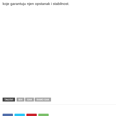
koje garantuju njen opstanak i stabilnost.
TAGOVI
BIH
ISAK
RAMO ISAK