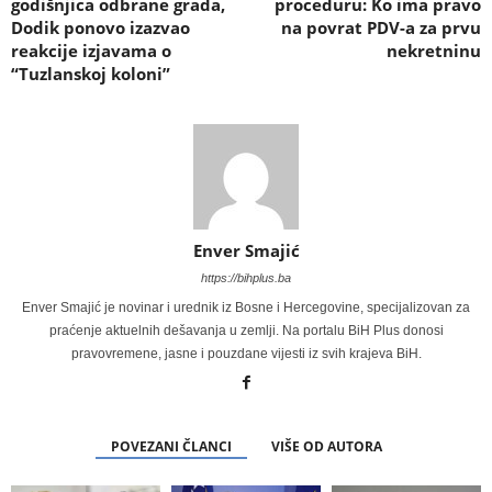
godišnjica odbrane grada,
proceduru: Ko ima pravo
Dodik ponovo izazvao
na povrat PDV-a za prvu
reakcije izjavama o
nekretninu
“Tuzlanskoj koloni”
Enver Smajić
https://bihplus.ba
Enver Smajić je novinar i urednik iz Bosne i Hercegovine, specijalizovan za
praćenje aktuelnih dešavanja u zemlji. Na portalu BiH Plus donosi
pravovremene, jasne i pouzdane vijesti iz svih krajeva BiH.
POVEZANI ČLANCI
VIŠE OD AUTORA