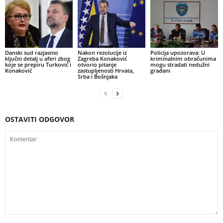
Danski sud razjasnio
Nakon rezolucije iz
Policija upozorava: U
ključni detalj u aferi zbog
Zagreba Konaković
kriminalnim obračunima
koje se prepiru Turković i
otvorio pitanje
mogu stradati nedužni
Konaković
zastupljenosti Hrvata,
građani
Srba i Bošnjaka
OSTAVITI ODGOVOR