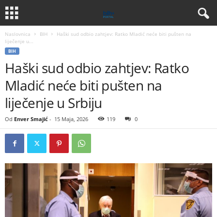
Naslovnica
BIH
Haški sud odbio zahtjev: Ratko Mladić neće biti pušten na
liječenje u...
BIH
Haški sud odbio zahtjev: Ratko
Mladić neće biti pušten na
liječenje u Srbiju
Od
Enver Smajić
-
15 Maja, 2026
119
0