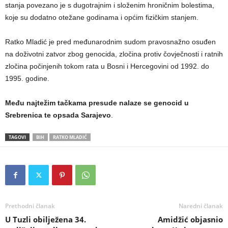
stanja povezano je s dugotrajnim i složenim hroničnim bolestima,
koje su dodatno otežane godinama i općim fizičkim stanjem.
Ratko Mladić je pred međunarodnim sudom pravosnažno osuđen
na doživotni zatvor zbog genocida, zločina protiv čovječnosti i ratnih
zločina počinjenih tokom rata u Bosni i Hercegovini od 1992. do
1995. godine.
Među najtežim tačkama presude nalaze se genocid u
Srebrenica te opsada Sarajevo
.
TAGOVI
BIH
RATKO MLADIĆ
Prethodni članak
Naredni članak
U Tuzli obilježena 34.
Amidžić objasnio