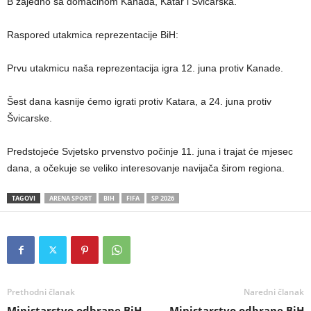
B zajedno sa domaćinom Kanada, Katar i Švicarska.
Raspored utakmica reprezentacije BiH:
Prvu utakmicu naša reprezentacija igra 12. juna protiv Kanade.
Šest dana kasnije ćemo igrati protiv Katara, a 24. juna protiv
Švicarske.
Predstojeće Svjetsko prvenstvo počinje 11. juna i trajat će mjesec
dana, a očekuje se veliko interesovanje navijača širom regiona.
TAGOVI
ARENA SPORT
BIH
FIFA
SP 2026
Prethodni članak
Naredni članak
Ministarstvo odbrane BiH
Ministarstvo odbrane BiH