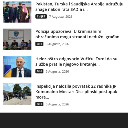
Pakistan, Turska i Saudijska Arabija udružuju
snage nakon rata SAD-a i...
SVIJET
7 Augusta, 2026
Policija upozorava: U kriminalnim
obračunima mogu stradati nedužni građani
BIH
6 Augusta, 2026
Helez oštro odgovorio Vučiću: Tvrdi da su
službe pratile njegovo kretanje...
BIH
5 Augusta, 2026
Inspekcija naložila povratak 22 radnika JP
Komunalno Mostar: Disciplinski postupak
mora...
BIH
5 Augusta, 2026