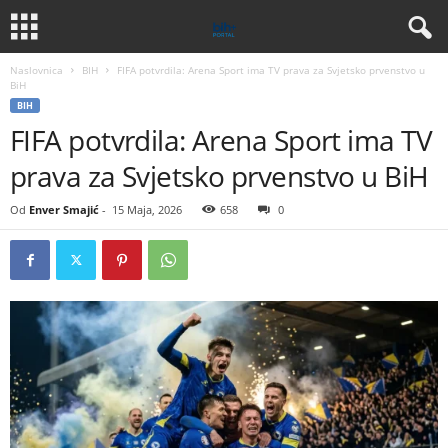
Naslovnica
BIH
FIFA potvrdila: Arena Sport ima TV prava za Svjetsko prvenstvo u
BiH
BIH
FIFA potvrdila: Arena Sport ima TV
prava za Svjetsko prvenstvo u BiH
Od
Enver Smajić
-
15 Maja, 2026
658
0