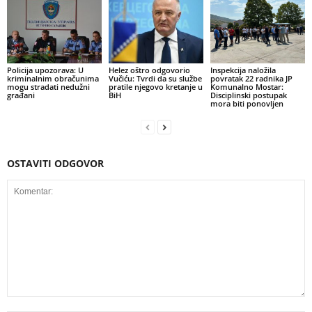
Policija upozorava: U
Helez oštro odgovorio
Inspekcija naložila
kriminalnim obračunima
Vučiću: Tvrdi da su službe
povratak 22 radnika JP
mogu stradati nedužni
pratile njegovo kretanje u
Komunalno Mostar:
građani
BiH
Disciplinski postupak
mora biti ponovljen
OSTAVITI ODGOVOR