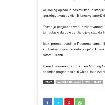
Xi Jinping opisao je posjetu kao „historijs
izgradnje „konstruktivnih kinesko-američki
Trump je posjetu nazvao „nevjerovatnom“, 
te naglasio da obje zemlje dijele stav da I
Ipak, prema navodima Reutersa, samit nij
konkretne dogovore kada je riječ o kineski
ratom u Iranu.
U međuvremenu,
South China Morning P
sedmice mogao posjetiti China, iako zvan
TAGOVI
AMERIČKA DELEGACIJA
KINA
TRUMP