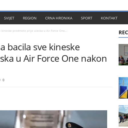
KT
SVIJET
REGION
CRNA HRONIKA
SPORT
KONTAKT
 kineske predmete prije ulaska u Air Force One...
REC
a bacila sve kineske
aska u Air Force One nakon
0