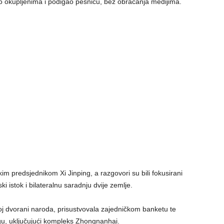
o okupljenima i podigao pesnicu, bez obraćanja medijima.
m predsjednikom Xi Jinping, a razgovori su bili fokusirani
i istok i bilateralnu saradnju dvije zemlje.
koj dvorani naroda, prisustvovala zajedničkom banketu te
ngu, uključujući kompleks Zhongnanhai.