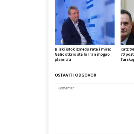
Bliski istok između rata i mira:
Katz tv
Galić otkrio šta bi Iran mogao
70 post
planirati
Turskoj
OSTAVITI ODGOVOR