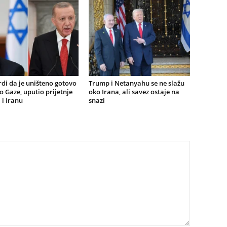
rdi da je uništeno gotovo
Trump i Netanyahu se ne slažu
o Gaze, uputio prijetnje
oko Irana, ali savez ostaje na
 i Iranu
snazi