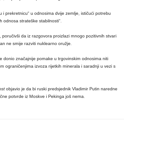
ku i prekretnicu“ u odnosima dvije zemlje, ističući potrebu
h odnosa strateške stabilnosti“.
poručivši da iz razgovora proizlazi mnogo pozitivnih stvari
ran ne smije razviti nuklearno oružje.
e donio značajnije pomake u trgovinskim odnosima niti
m ograničenjima izvoza rijetkih minerala i saradnji u vezi s
ost
objavio je da bi ruski predsjednik Vladimir Putin naredne
ične potvrde iz Moskve i Pekinga još nema.