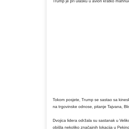
Trump je pri ulasku u avion kratko mahnu
Tokom posjete, Trump se sastao sa kineski
na trgovinske odnose, pitanje Tajvana, Blisk
Dvojica lidera održala su sastanak u Veli
obišla nekoliko značajnih lokacija u Peki