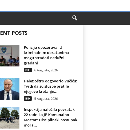
ENT POSTS
Policija upozorava: U
kriminalnim obračunima
mogu stradati nedužni
građani
BIH
6 Augusta, 2026
Helez oštro odgovorio Vučiću:
Tvrdi da su službe pratile
njegovo kretanje...
BIH
5 Augusta, 2026
Inspekcija naložila povratak
22 radnika JP Komunalno
Mostar: Disciplinski postupak
mora...