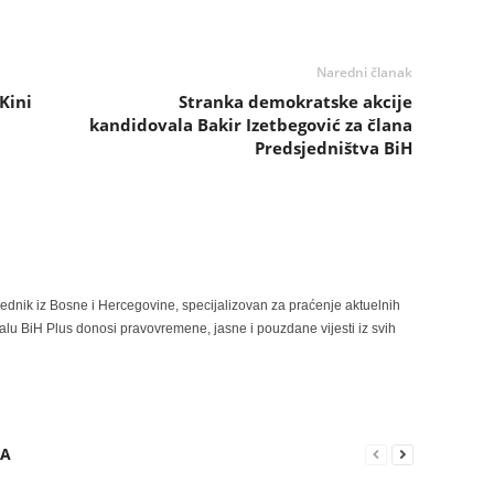
Naredni članak
Kini
Stranka demokratske akcije
kandidovala Bakir Izetbegović za člana
Predsjedništva BiH
rednik iz Bosne i Hercegovine, specijalizovan za praćenje aktuelnih
alu BiH Plus donosi pravovremene, jasne i pouzdane vijesti iz svih
RA