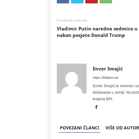
Prethodni članak
Vladimir Putin naredne sedmice u 
nakon posjete Donald Trump
Enver Smajić
https://bihplus.ba
Enver Smajić je novinar i u
dešavanja u zemlji. Na port
krajeva BiH.
POVEZANI ČLANCI
VIŠE OD AUTO