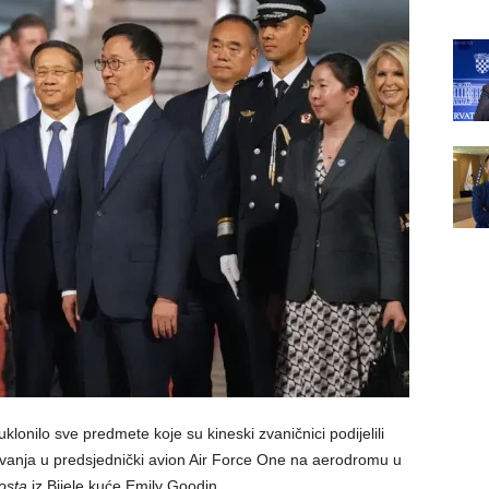
uklonilo sve predmete koje su kineski zvaničnici podijelili
avanja u predsjednički avion Air Force One na aerodromu u
osta
iz Bijele kuće Emily Goodin.