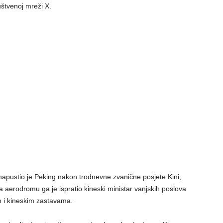
uštvenoj mreži X.
apustio je Peking nakon trodnevne zvanične posjete Kini,
a aerodromu ga je ispratio kineski ministar vanjskih poslova
m i kineskim zastavama.