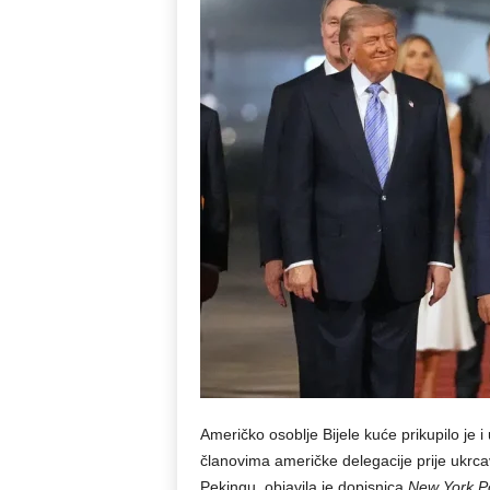
Američko osoblje Bijele kuće prikupilo je i 
članovima američke delegacije prije ukrc
Pekingu, objavila je dopisnica
New York P