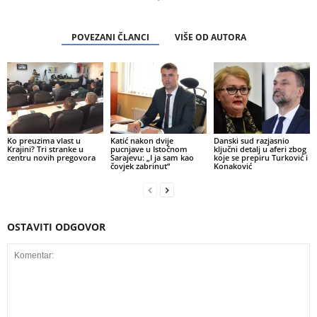
POVEZANI ČLANCI
VIŠE OD AUTORA
Ko preuzima vlast u
Katić nakon dvije
Danski sud razjasnio
Krajini? Tri stranke u
pucnjave u Istočnom
ključni detalj u aferi zbog
centru novih pregovora
Sarajevu: „I ja sam kao
koje se prepiru Turković i
čovjek zabrinut“
Konaković
OSTAVITI ODGOVOR