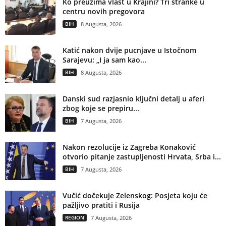
Ko preuzima vlast u Krajini? Tri stranke u
centru novih pregovora
BIH
8 Augusta, 2026
Katić nakon dvije pucnjave u Istočnom
Sarajevu: „I ja sam kao...
BIH
8 Augusta, 2026
Danski sud razjasnio ključni detalj u aferi
zbog koje se prepiru...
BIH
7 Augusta, 2026
Nakon rezolucije iz Zagreba Konaković
otvorio pitanje zastupljenosti Hrvata, Srba i...
BIH
7 Augusta, 2026
Vučić dočekuje Zelenskog: Posjeta koju će
pažljivo pratiti i Rusija
REGION
7 Augusta, 2026