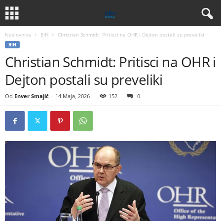
Naslovnica
BIH
Christian Schmidt: Pritisci na OHR i Dejton postali su preveliki
BIH
Christian Schmidt: Pritisci na OHR i
Dejton postali su preveliki
Od
Enver Smajić
-
14 Maja, 2026
152
0