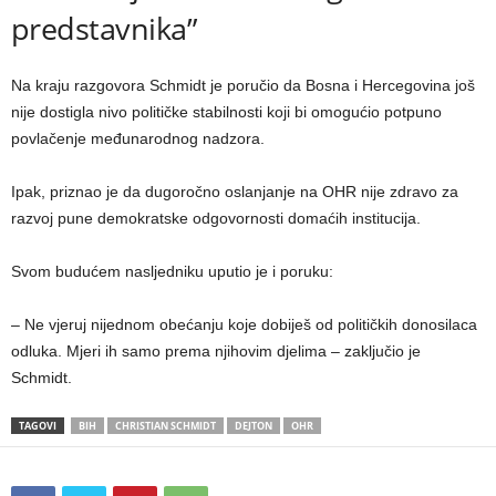
predstavnika”
Na kraju razgovora Schmidt je poručio da Bosna i Hercegovina još
nije dostigla nivo političke stabilnosti koji bi omogućio potpuno
povlačenje međunarodnog nadzora.
Ipak, priznao je da dugoročno oslanjanje na OHR nije zdravo za
razvoj pune demokratske odgovornosti domaćih institucija.
Svom budućem nasljedniku uputio je i poruku:
– Ne vjeruj nijednom obećanju koje dobiješ od političkih donosilaca
odluka. Mjeri ih samo prema njihovim djelima – zaključio je
Schmidt.
TAGOVI
BIH
CHRISTIAN SCHMIDT
DEJTON
OHR