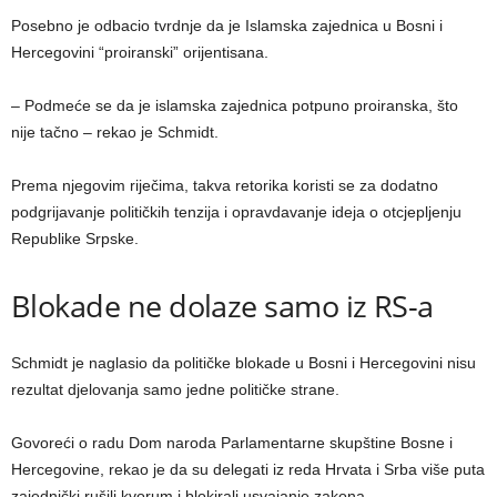
Posebno je odbacio tvrdnje da je Islamska zajednica u Bosni i
Hercegovini “proiranski” orijentisana.
– Podmeće se da je islamska zajednica potpuno proiranska, što
nije tačno – rekao je Schmidt.
Prema njegovim riječima, takva retorika koristi se za dodatno
podgrijavanje političkih tenzija i opravdavanje ideja o otcjepljenju
Republike Srpske.
Blokade ne dolaze samo iz RS-a
Schmidt je naglasio da političke blokade u Bosni i Hercegovini nisu
rezultat djelovanja samo jedne političke strane.
Govoreći o radu Dom naroda Parlamentarne skupštine Bosne i
Hercegovine, rekao je da su delegati iz reda Hrvata i Srba više puta
zajednički rušili kvorum i blokirali usvajanje zakona.