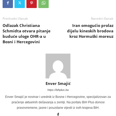
Prethodni članak
Naredni članak
Odlazak Christiana
Iran omogućio prolaz
Schmidta otvara pitanje
dijelu kineskih brodova
buduće uloge OHR-a u
kroz Hormuški moreuz
Bosni i Hercegovini
Enver Smajić
https://bihplus.ba
Enver Smajić je novinar i urednik iz Bosne i Hercegovine, specijalizovan za
praćenje aktuelnih dešavanja u zemlji. Na portalu BiH Plus donosi
pravovremene, jasne i pouzdane vijesti iz svih krajeva BiH.