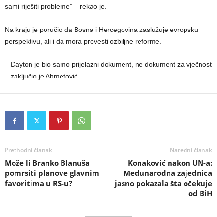
sami riješiti probleme” – rekao je.
Na kraju je poručio da Bosna i Hercegovina zaslužuje evropsku
perspektivu, ali i da mora provesti ozbiljne reforme.
– Dayton je bio samo prijelazni dokument, ne dokument za vječnost
– zaključio je Ahmetović.
Prethodni članak
Naredni članak
Može li Branko Blanuša
Konaković nakon UN-a:
pomrsiti planove glavnim
Međunarodna zajednica
favoritima u RS-u?
jasno pokazala šta očekuje
od BiH