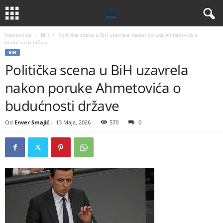
Naslovnica
BIH
Politička scena u BiH uzavrela nakon poruke Ahmetovića o
budućnosti države
BIH
Politička scena u BiH uzavrela
nakon poruke Ahmetovića o
budućnosti države
Od
Enver Smajić
-
13 Maja, 2026
570
0