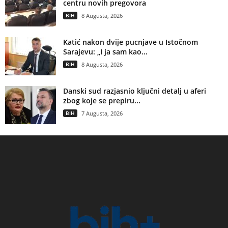
centru novih pregovora
BIH
8 Augusta, 2026
Katić nakon dvije pucnjave u Istočnom
Sarajevu: „I ja sam kao...
BIH
8 Augusta, 2026
Danski sud razjasnio ključni detalj u aferi
zbog koje se prepiru...
BIH
7 Augusta, 2026