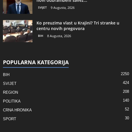
novi odbrambeni savez...
SVIJET
9 Augusta, 2026
Ko preuzima vlast u Krajini? Tri stranke u
centru novih pregovora
BIH
8 Augusta, 2026
POPULARNA KATEGORIJA
2250
BIH
424
SVIJET
208
REGION
140
POLITIKA
52
CRNA HRONIKA
30
SPORT