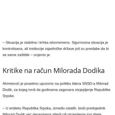
– Situacija je stabilna i krhka istovremeno. Sigurnosna situacija je
kontrolisana, ali institucije zajedničke države još su preslabe da bi
se same zaštitile – ocijenio je.
Kritike na račun Milorada Dodika
Ahmetović je posebno upozorio na politiku lidera SNSD-a Milorad
Dodik, za kojeg tvrdi da godinama zagovara otcjepljenje Republike
Srpske.
– U entitetu Republika Srpska, između ostalih, bivši predsjednik
Milorad Dodik već decenijama slijedi cilj otcjepljenja tog dijela