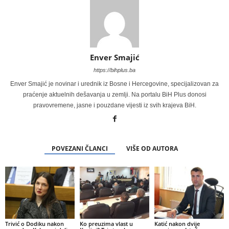
Enver Smajić
https://bihplus.ba
Enver Smajić je novinar i urednik iz Bosne i Hercegovine, specijalizovan za
praćenje aktuelnih dešavanja u zemlji. Na portalu BiH Plus donosi
pravovremene, jasne i pouzdane vijesti iz svih krajeva BiH.
POVEZANI ČLANCI
VIŠE OD AUTORA
Trivić o Dodiku nakon
Ko preuzima vlast u
Katić nakon dvije