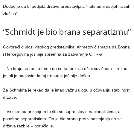
Dodao je da bi podjela države predstavljala “naknadni uspjeh ratnih
zločina”.
“Schmidt je bio brana separatizmu”
Govoreći o ulozi visokog predstavnika, Ahmetović smatra da Bosna
i Hercegovina još nije spremna za zatvaranje OHR-a.
– Na kraju se radi o tome da se ta funkcija učini suvišnom – rekao
je, ali je naglasio da taj trenutak još nije došao.
Za Schmidta je rekao da je imao važnu ulogu u očuvanju stabilnosti
države.
– Visoko mu priznajem to što se suprotstavio nacionalistima, a
posebno separatistima. On je bio brana protiv nastojanja da se
država razbije – poručio je.