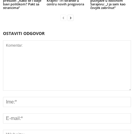
presude: „Kako se i dalje
Krajini? Tri stranke u
pucnjave u Istočnom
bavi politikom? Pakt sa
centru novih pregovora
Sarajevu: „I ja sam kao
strancima“
čovjek zabrinut“
OSTAVITI ODGOVOR