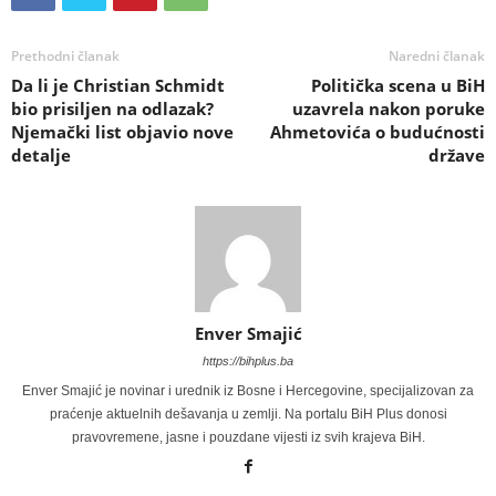
Prethodni članak
Naredni članak
Da li je Christian Schmidt
Politička scena u BiH
bio prisiljen na odlazak?
uzavrela nakon poruke
Njemački list objavio nove
Ahmetovića o budućnosti
detalje
države
Enver Smajić
https://bihplus.ba
Enver Smajić je novinar i urednik iz Bosne i Hercegovine, specijalizovan za
praćenje aktuelnih dešavanja u zemlji. Na portalu BiH Plus donosi
pravovremene, jasne i pouzdane vijesti iz svih krajeva BiH.