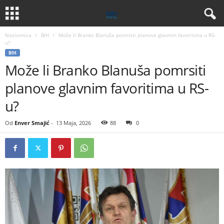
Naslovnica
BIH
Može li Branko Blanuša pomrsiti planove glavnim favoritima u RS-
u?
BIH
Može li Branko Blanuša pomrsiti
planove glavnim favoritima u RS-
u?
Od
Enver Smajić
-
13 Maja, 2026
88
0