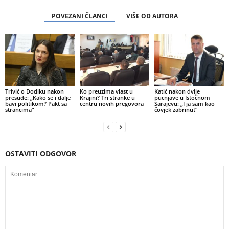
POVEZANI ČLANCI
VIŠE OD AUTORA
Trivić o Dodiku nakon
Ko preuzima vlast u
Katić nakon dvije
presude: „Kako se i dalje
Krajini? Tri stranke u
pucnjave u Istočnom
bavi politikom? Pakt sa
centru novih pregovora
Sarajevu: „I ja sam kao
strancima“
čovjek zabrinut“
OSTAVITI ODGOVOR