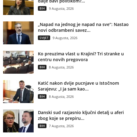
dalje bavi politikom?...
BIH
9 Augusta, 2026
„Napad na jednog je napad na sve“: Nastao
novi odbrambeni savez...
SVIJET
9 Augusta, 2026
Ko preuzima vlast u Krajini? Tri stranke u
centru novih pregovora
BIH
8 Augusta, 2026
Katić nakon dvije pucnjave u Istočnom
Sarajevu: „I ja sam kao...
BIH
8 Augusta, 2026
Danski sud razjasnio ključni detalj u aferi
zbog koje se prepiru...
BIH
7 Augusta, 2026