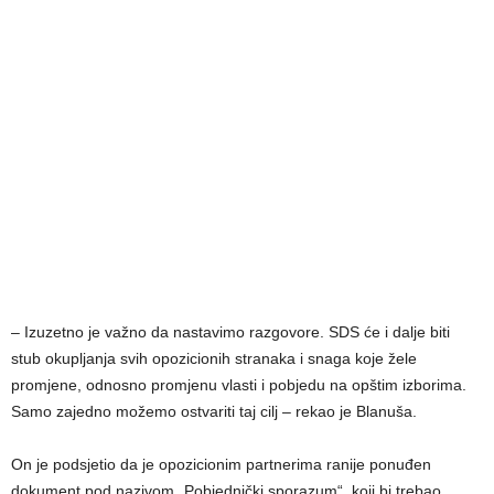
– Izuzetno je važno da nastavimo razgovore. SDS će i dalje biti
stub okupljanja svih opozicionih stranaka i snaga koje žele
promjene, odnosno promjenu vlasti i pobjedu na opštim izborima.
Samo zajedno možemo ostvariti taj cilj – rekao je Blanuša.
On je podsjetio da je opozicionim partnerima ranije ponuđen
dokument pod nazivom „Pobjednički sporazum“, koji bi trebao