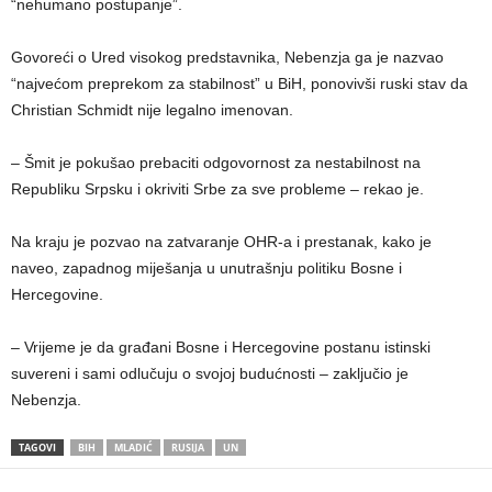
“nehumano postupanje”.
Govoreći o Ured visokog predstavnika, Nebenzja ga je nazvao
“najvećom preprekom za stabilnost” u BiH, ponovivši ruski stav da
Christian Schmidt nije legalno imenovan.
– Šmit je pokušao prebaciti odgovornost za nestabilnost na
Republiku Srpsku i okriviti Srbe za sve probleme – rekao je.
Na kraju je pozvao na zatvaranje OHR-a i prestanak, kako je
naveo, zapadnog miješanja u unutrašnju politiku Bosne i
Hercegovine.
– Vrijeme je da građani Bosne i Hercegovine postanu istinski
suvereni i sami odlučuju o svojoj budućnosti – zaključio je
Nebenzja.
TAGOVI
BIH
MLADIĆ
RUSIJA
UN