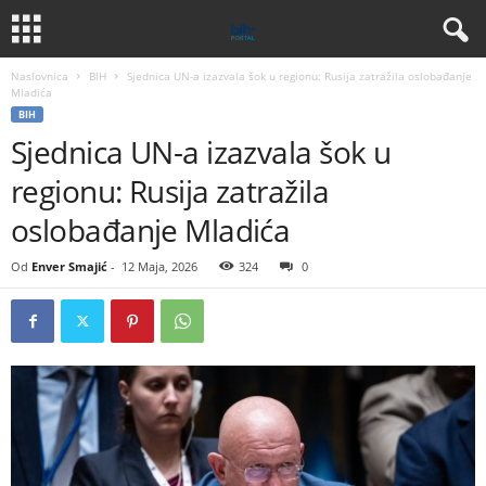
Naslovnica
BIH
Sjednica UN-a izazvala šok u regionu: Rusija zatražila oslobađanje
Mladića
BIH
Sjednica UN-a izazvala šok u
regionu: Rusija zatražila
oslobađanje Mladića
Od
Enver Smajić
-
12 Maja, 2026
324
0