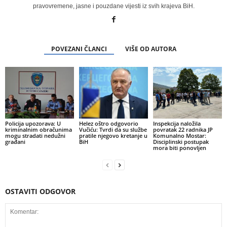
pravovremene, jasne i pouzdane vijesti iz svih krajeva BiH.
POVEZANI ČLANCI
VIŠE OD AUTORA
Policija upozorava: U
Helez oštro odgovorio
Inspekcija naložila
kriminalnim obračunima
Vučiću: Tvrdi da su službe
povratak 22 radnika JP
mogu stradati nedužni
pratile njegovo kretanje u
Komunalno Mostar:
građani
BiH
Disciplinski postupak
mora biti ponovljen
OSTAVITI ODGOVOR