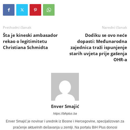
Prethodni članak
Naredni članak
Šta je kineski ambasador
Dodiku se ovo neće
rekao o legitimitetu
dopasti: Međunarodna
Christiana Schmidta
zajednica traži ispunjenje
starih uvjeta prije gašenja
OHR-a
Enver Smajić
https://bihplus.ba
Enver Smajić je novinar i urednik iz Bosne i Hercegovine, specijalizovan za
praćenje aktuelnih dešavanja u zemlji. Na portalu BiH Plus donosi