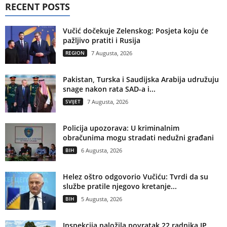
RECENT POSTS
Vučić dočekuje Zelenskog: Posjeta koju će
pažljivo pratiti i Rusija
REGION
7 Augusta, 2026
Pakistan, Turska i Saudijska Arabija udružuju
snage nakon rata SAD-a i...
SVIJET
7 Augusta, 2026
Policija upozorava: U kriminalnim
obračunima mogu stradati nedužni građani
BIH
6 Augusta, 2026
Helez oštro odgovorio Vučiću: Tvrdi da su
službe pratile njegovo kretanje...
BIH
5 Augusta, 2026
Inspekcija naložila povratak 22 radnika JP