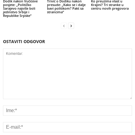
Dodik nakon Vučićeve
Trivić o Dodiku nakon
Ko preuzima vlast u
posjete: „Političko
presude: „Kako se i dalje
Krajini? Tri stranke u
Sarajevo najviše boli
bavi politikom? Pakt sa
centru novih pregovora
jedinstvo Srbije i
strancima“
Republike Srpske“
OSTAVITI ODGOVOR