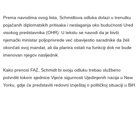
Prema navodima ovog lista, Schmidtova odluka dolazi u trenutku
pojačanih diplomatskih pritisaka i neslaganja oko budućnosti Ured
visokog predstavnika (OHR). U tekstu se navodi da je bivši
njemački ministar poljoprivrede već obavijestio saradnike da želi
okončati svoj mandat, ali da planira ostati na funkciji dok ne bude
imenovan njegov nasljednik.
Kako prenosi FAZ, Schmidt bi svoju odluku trebao službeno
potvrditi tokom sjednice Vijeće sigurnosti Ujedinjenih nacija u New
Yorku, gdje će predstaviti redovni izvještaj o političkoj situaciji u BiH.