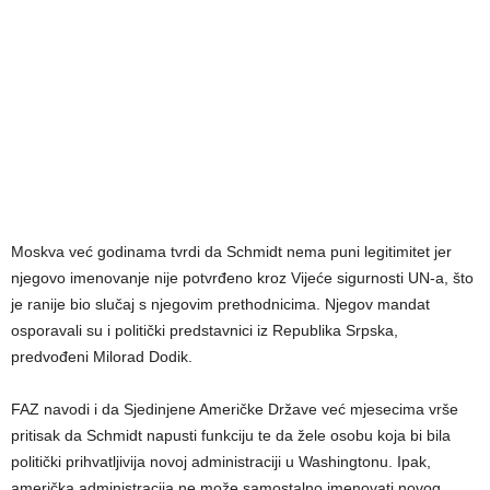
Moskva već godinama tvrdi da Schmidt nema puni legitimitet jer
njegovo imenovanje nije potvrđeno kroz Vijeće sigurnosti UN-a, što
je ranije bio slučaj s njegovim prethodnicima. Njegov mandat
osporavali su i politički predstavnici iz Republika Srpska,
predvođeni Milorad Dodik.
FAZ navodi i da Sjedinjene Američke Države već mjesecima vrše
pritisak da Schmidt napusti funkciju te da žele osobu koja bi bila
politički prihvatljivija novoj administraciji u Washingtonu. Ipak,
američka administracija ne može samostalno imenovati novog