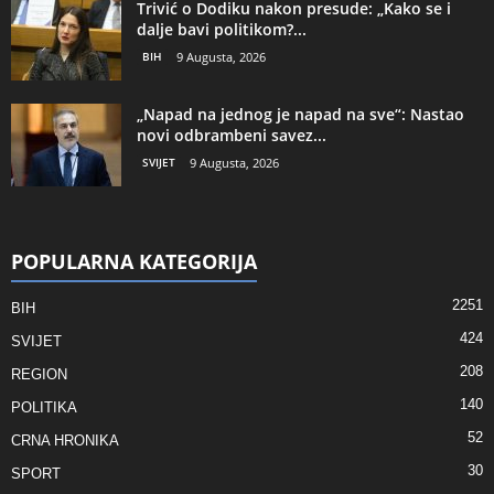
Trivić o Dodiku nakon presude: „Kako se i
dalje bavi politikom?...
BIH
9 Augusta, 2026
„Napad na jednog je napad na sve“: Nastao
novi odbrambeni savez...
SVIJET
9 Augusta, 2026
POPULARNA KATEGORIJA
2251
BIH
424
SVIJET
208
REGION
140
POLITIKA
52
CRNA HRONIKA
30
SPORT