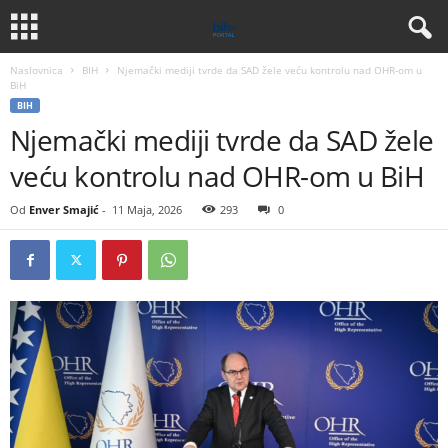
Naslovnica
BIH
Njemački mediji tvrde da SAD žele veću kontrolu nad OHR-om u
BiH
BIH
Njemački mediji tvrde da SAD žele
veću kontrolu nad OHR-om u BiH
Od
Enver Smajić
-
11 Maja, 2026
293
0