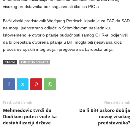
visokog predstavnika bez saglasnosti članica PIC-a.
Bivši visoki predstavnik Wolfgang Petritsch izjavio je za FAZ da SAD
ne mogu jednostrano odlučiti o Schmidtovom nasljedniku.
Istovremeno je otvorio pitanje budućnosti samog OHR-a, ocijenivši
da bi preostala otvorena pitanja u BiH mogla biti rješavana kroz
proces evropskih integracija i pregovore sa Evropska unija.
TAGOVI
CHRISTIAN SCHMIDT
Prethodni članak
Naredni članak
Mehmedović tvrdi da
Da li BiH uskoro dobija
Dodikovi potezi vode ka
novog visokog
destabilizaciji države
predstavnika?