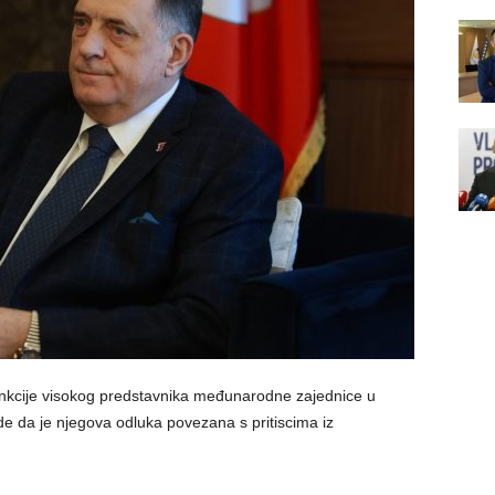
funkcije visokog predstavnika međunarodne zajednice u
de da je njegova odluka povezana s pritiscima iz