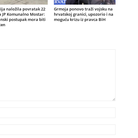
ija naložila povratak 22
Grmoja ponovo traži vojsku na
a JP Komunalno Mostar:
hrvatskoj granici, upozorio i na
inski postupak mora biti
moguću krizu iz pravca BiH
jen