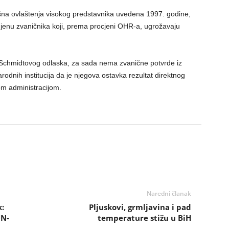
ršna ovlaštenja visokog predstavnika uvedena 1997. godine,
enu zvaničnika koji, prema procjeni OHR-a, ugrožavaju
ni Schmidtovog odlaska, za sada nema zvanične potvrde iz
odnih institucija da je njegova ostavka rezultat direktnog
kom administracijom.
Naredni članak
:
Pljuskovi, grmljavina i pad
UN-
temperature stižu u BiH