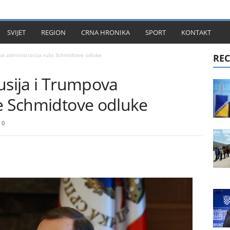
KT
SVIJET
REGION
CRNA HRONIKA
SPORT
KONTAKT
va administracija ruše Schmidtove odluke
REC
usija i Trumpova
še Schmidtove odluke
0