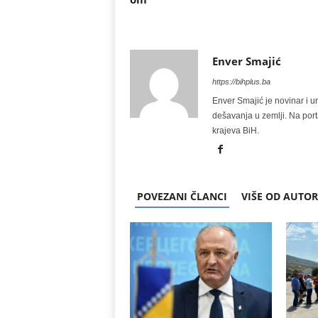
Enver Smajić
https://bihplus.ba
Enver Smajić je novinar i u
dešavanja u zemlji. Na port
krajeva BiH.
POVEZANI ČLANCI
VIŠE OD AUTO