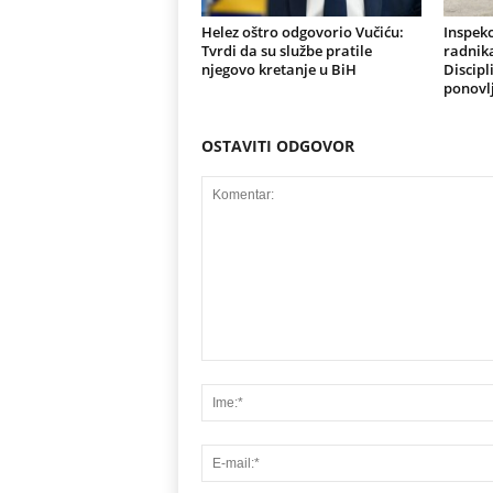
Helez oštro odgovorio Vučiću:
Inspekc
Tvrdi da su službe pratile
radnik
njegovo kretanje u BiH
Discipl
ponovl
OSTAVITI ODGOVOR