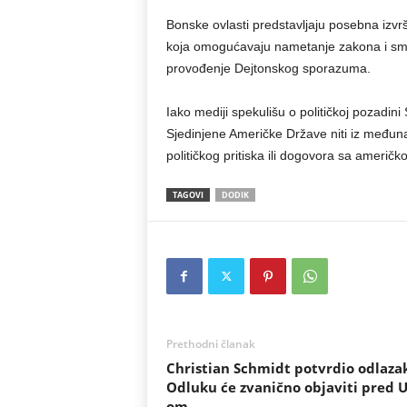
Bonske ovlasti predstavljaju posebna izv
koja omogućavaju nametanje zakona i smj
provođenje Dejtonskog sporazuma.
Iako mediji spekulišu o političkoj pozadi
Sjedinjene Američke Države niti iz međunar
političkog pritiska ili dogovora sa američ
TAGOVI
DODIK
Prethodni članak
Christian Schmidt potvrdio odlazak
Odluku će zvanično objaviti pred 
om