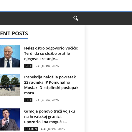
ENT POSTS
Helez oštro odgovorio Vučiću:
Tvrdi da su službe pratile
njegovo kretanje...
BIH
5 Augusta, 2026
Inspekcija naložila povratak
22 radnika JP Komunalno
Mostar: Disciplinski postupak
mora...
BIH
5 Augusta, 2026
Grmoja ponovo traži vojsku
na hrvatskoj granici,
upozorio i na moguću...
REGION
4 Augusta, 2026