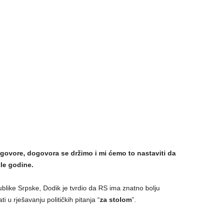
ovore, dogovora se držimo i mi ćemo to nastaviti da
le godine.
ike Srpske, Dodik je tvrdio da RS ima znatno bolju
i u rješavanju političkih pitanja “
za stolom
”.