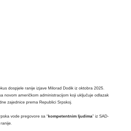
us dospjele ranije izjave Milorad Dodik iz oktobra 2025.
 sa novom američkom administracijom koji uključuje odlazak
ne zajednice prema Republici Srpskoj.
Srpska vode pregovore sa “
kompetentnim ljudima
” iz SAD-
ranije.