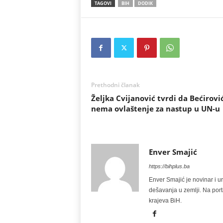
TAGOVI
BIH
DODIK
Prethodni članak
Željka Cvijanović tvrdi da Bećirovi
nema ovlaštenje za nastup u UN-u
Enver Smajić
https://bihplus.ba
Enver Smajić je novinar i u
dešavanja u zemlji. Na port
krajeva BiH.