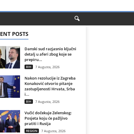
ENT POSTS
Danski sud razjasnio ključni
detalj u aferi zbog koje se
prepiru...
BIH
7 Augusta, 2026
Nakon rezolucije iz Zagreba
Konaković otvorio pitanje
zastupljenosti Hrvata, Srba
i...
BIH
7 Augusta, 2026
Vučić dočekuje Zelenskog:
Posjeta koju će pažljivo
pratiti i Rusija
REGION
7 Augusta, 2026