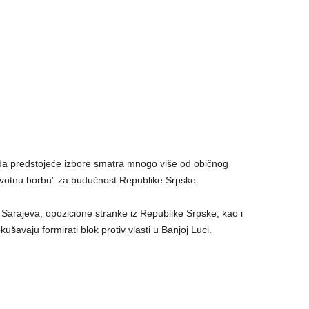
 da predstojeće izbore smatra mnogo više od običnog
“životnu borbu” za budućnost Republike Srpske.
z Sarajeva, opozicione stranke iz Republike Srpske, kao i
ušavaju formirati blok protiv vlasti u Banjoj Luci.