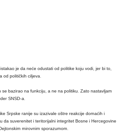
takao je da neće odustati od politike koju vodi, jer bi to,
 od političkih ciljeva.
 se bazirao na funkciju, a ne na politiku. Zato nastavljam
lider SNSD-a.
 Srpske ranije su izazivale oštre reakcije domaćih i
da suverenitet i teritorijalni integritet Bosne i Hercegovine
i Dejtonskim mirovnim sporazumom.