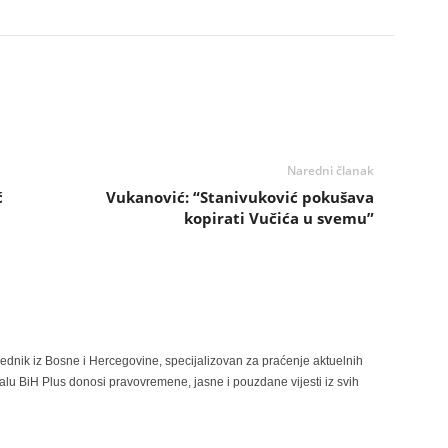
Naredni članak
ć
Vukanović: “Stanivuković pokušava
kopirati Vučića u svemu”
rednik iz Bosne i Hercegovine, specijalizovan za praćenje aktuelnih
alu BiH Plus donosi pravovremene, jasne i pouzdane vijesti iz svih