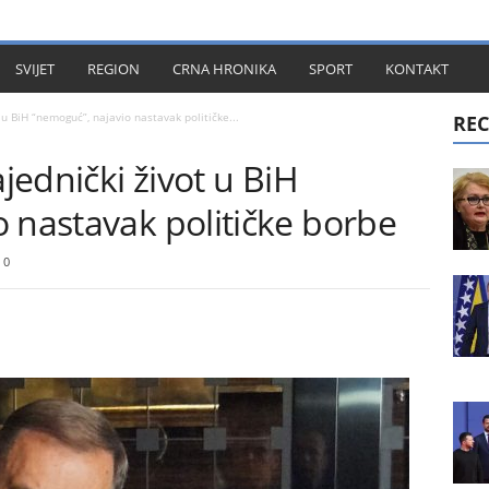
KT
SVIJET
REGION
CRNA HRONIKA
SPORT
KONTAKT
 u BiH “nemoguć”, najavio nastavak političke...
REC
ajednički život u BiH
 nastavak političke borbe
0