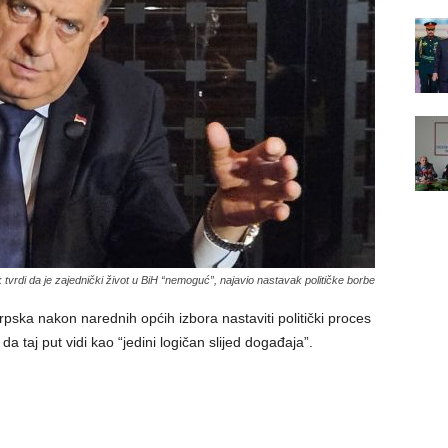
 tvrdi da je zajednički život u BiH “nemoguć”, najavio nastavak političke borbe
rpska nakon narednih općih izbora nastaviti politički proces
 taj put vidi kao “jedini logičan slijed događaja”.