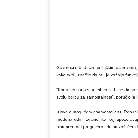
Govoreći o budućim političkim planovima, is
kako tvrdi, značilo da mu je važnija funkcija
“Kada bih sada stao, shvatilo bi se da sam
svoju borbu za samostalnost”, poručio je 
Izjave o mogućem osamostaljenju Republike
međunarodnih zvaničnika, koji upozoravaju 
nisu predmet pregovora i da su zaštićen