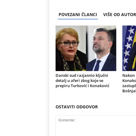
POVEZANI ČLANCI
VIŠE OD AUTO
Danski sud razjasnio ključni
Nakon r
detalj u aferi zbog koje se
Konakov
prepiru Turković i Konaković
zastupl
Bošnja
OSTAVITI ODGOVOR