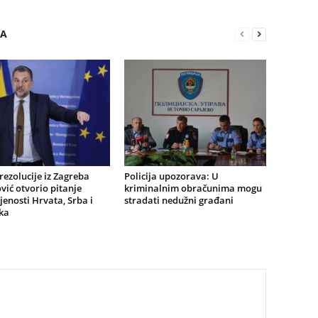
RA
ezolucije iz Zagreba
Policija upozorava: U
ić otvorio pitanje
kriminalnim obračunima mogu
jenosti Hrvata, Srba i
stradati nedužni građani
ka